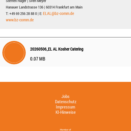
Steffen Hager | Sven Meyer
Hanauer Landstrasse 136 | 60314 Frankfurt am Main
ELAL@bz-comm.de
T: +49 69 256 28 88 0 | E:
www.bz-comm.de
20260506_EL AL Kosher Catering
0.07 MB
Jobs
Datenschutz
Impressum
KI-Hinweise