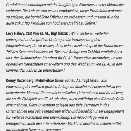
Produktionstechnologien mit der langjährigen Expertise unserer Mitarbeiter
verbindet. Die Anlage wird es uns ermöglichen, unser Produktionsvolumen
zu steigern, die betriebliche Effizienz zu verbessern und unseren Kunden
auch zukünftig Produkte von höchster Qualität zu liefern.“
Levy Halevy, CEO von EL AL, fügt hinzu:
„Wir investieren weiterhin
konsequent und in großem Umfang in die Verbesserung des
Flugerlebnisses, da wir wissen, dass jeder einzelne Aspekt der Kundenreise
Teil des Gesamterlebnisses ist. Die neue Anlage von TAMAM ermöglicht es
uns, den kulinarischen Standard für EL AL-Passagiere anzuheben, unsere
operativen Kapazitäten zu erweitern und das Wachstum von EL AL in den
kommenden Jahren zu unterstützen.“
Kenny Rozenberg, Mehrheitsaktionär von EL AL, fügt hinzu:
„Die
Einweihung der weltweit größten Anlage für koschere Lebensmittel ist ein
bedeutender Moment für uns als israelisches Unternehmen und für all jene,
die an die Fähigkeit von EL AL glauben, auch zukünftig eine führende Rolle
einzunehmen. Diese Investition spiegelt das tiefe Vertrauen in das
Unternehmen und seine Mitarbeiter wider und bekräftigt unser Engagement
für weiteres Wachstum und Entwicklung. Die neue Anlage wird es
ermöglichen, auch den internationalen Markt mit koscheren Lebensmitteln
auf höchstem Niveau zu versorgen.“