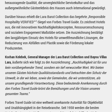
herausragende Qualität, die unvergleichliche Servicekultur und das
außergewöhnliche Gästeerlebnis des Hauses auch international gewürdigt.
Darüber hinaus erhielt die Lara Barut Collection das begehrte „Responsible
Hospitality VERIFIED™“-Siegel von Forbes Travel Guide. Es zeichnet Hotels
aus, die mit innovativen Nachhaltigkeitskonzepten, Ressourcenschonung
und sozialem Engagement Maßstäbe setzen. Die Auszeichnung bestätigt
den langjährigen Einsatz des Hotels für umweltfreundliche Lösungen, die
Reduzierung von Abfällen und Plastik sowie die Förderung lokaler
Produzenten.
Korhan Kelebek, General Manager der Lara Barut Collection und Bayou Villas
Lara,
äußerte sich wie folgt zu der Auszeichnung:
„Nachhaltigkeit ist für uns
kein vorübergehender Trend, sondern ein tief verwurzelter Wert. Wir bieten
unseren Gästen höchste Qualitätsstandards und betrachten den Schutz der
Umwelt, in der wir leben, sowie der Gemeinden, die wir unterstützen, als
unsere grundlegende Verantwortung. Diese bedeutende Anerkennung durch
den Forbes Travel Guide krönt die Bemühungen und die Vision unseres
gesamten Teams.“
Forbes Travel Guide ist eine weltweit anerkannte Autorität für Objektivität
und Unabhängigkeit in der Reisebranche. Seit 1958 werden die besten