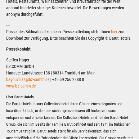
Hotels, Restaurants, Wellnesszentren und Kreuzfahrtschiffe der Welt
anhand hunderter strenger Kriterien bewertet. Die Bewertungen werden
anonym durchgeführt.
---
Passendes Bildmaterial zu dieser Pressemitteilung steht Ihnen
hier
zum
Download zur Verfügung. Bitte beachten Sie das Copyright © Barut Hotels.
Pressekontakt:
Steffen Hager
BZ.COMM GmbH
Hanauer Landstrasse 136 | 60314 Frankfurt am Main
bayouvillas@bz-comm.de
| +49 69 256 2888 0
www.bz-comm.de
Über Barut Hotels
Die Barut Hotels Luxury Collection bietet ihren Gästen einen eleganten und
luxuriösen Urlaub, in dem sie sich in grenzenlosem All-Inclusive-Luxus
entspannen und erholen können. Die Collection Hotels sind Teil der Barut Hotel
Group, die sich im Besitz der Familie Barut befindet und seit 1971 im türkischen
Tourismus tätig ist. Barut Hotels steht für ein Servicekonzept, das sich
ausschließlich auf die Zufriedenheit der Gäste konzentriert. Die Gruppe wurde mit