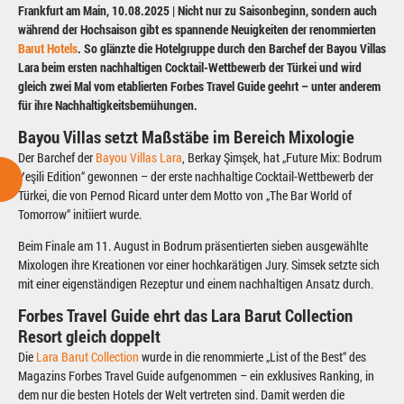
Frankfurt am Main, 10.08.2025 | Nicht nur zu Saisonbeginn, sondern auch
während der Hochsaison gibt es spannende Neuigkeiten der renommierten
Barut Hotels
. So glänzte die Hotelgruppe durch den Barchef der Bayou Villas
Lara beim ersten nachhaltigen Cocktail-Wettbewerb der Türkei und wird
gleich zwei Mal vom etablierten Forbes Travel Guide geehrt – unter anderem
für ihre Nachhaltigkeitsbemühungen.
Bayou Villas setzt Maßstäbe im Bereich Mixologie
Der Barchef der
Bayou Villas Lara
, Berkay Şimşek, hat „Future Mix: Bodrum
Yeşili Edition“ gewonnen – der erste nachhaltige Cocktail-Wettbewerb der
Türkei, die von Pernod Ricard unter dem Motto von „The Bar World of
Tomorrow“ initiiert wurde.
Beim Finale am 11. August in Bodrum präsentierten sieben ausgewählte
Mixologen ihre Kreationen vor einer hochkarätigen Jury. Simsek setzte sich
mit einer eigenständigen Rezeptur und einem nachhaltigen Ansatz durch.
Forbes Travel Guide ehrt das Lara Barut Collection
Resort gleich doppelt
Die
Lara Barut Collection
wurde in die renommierte „List of the Best“ des
Magazins Forbes Travel Guide aufgenommen – ein exklusives Ranking, in
dem nur die besten Hotels der Welt vertreten sind. Damit werden die