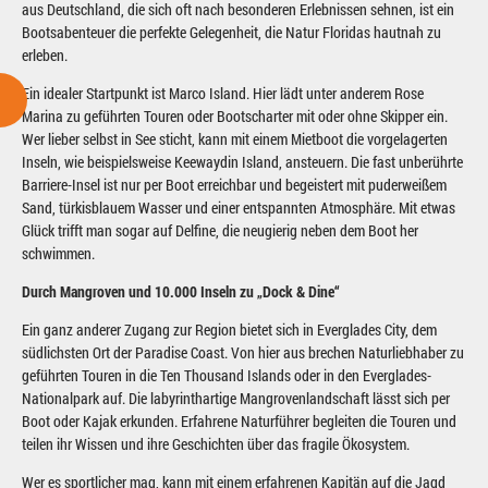
aus Deutschland, die sich oft nach besonderen Erlebnissen sehnen, ist ein
Bootsabenteuer die perfekte Gelegenheit, die Natur Floridas hautnah zu
erleben.
Ein idealer Startpunkt ist Marco Island. Hier lädt unter anderem Rose
Marina zu geführten Touren oder Bootscharter mit oder ohne Skipper ein.
Wer lieber selbst in See sticht, kann mit einem Mietboot die vorgelagerten
Inseln, wie beispielsweise Keewaydin Island, ansteuern. Die fast unberührte
Barriere-Insel ist nur per Boot erreichbar und begeistert mit puderweißem
Sand, türkisblauem Wasser und einer entspannten Atmosphäre. Mit etwas
Glück trifft man sogar auf Delfine, die neugierig neben dem Boot her
schwimmen.
Durch Mangroven und 10.000 Inseln zu „Dock & Dine“
Ein ganz anderer Zugang zur Region bietet sich in Everglades City, dem
südlichsten Ort der Paradise Coast. Von hier aus brechen Naturliebhaber zu
geführten Touren in die Ten Thousand Islands oder in den Everglades-
Nationalpark auf. Die labyrinthartige Mangrovenlandschaft lässt sich per
Boot oder Kajak erkunden. Erfahrene Naturführer begleiten die Touren und
teilen ihr Wissen und ihre Geschichten über das fragile Ökosystem.
Wer es sportlicher mag, kann mit einem erfahrenen Kapitän auf die Jagd