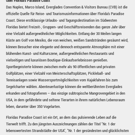
Über Florida’s Paradise Coast
Das Naples, Marco Island, Everglades Convention & Visitors Bureau (CVB) ist die
offizielle Quelle für Reise- und Tourismusinformationen über Florida’s Paradise
Coast. Diese erstklassige Urlaubs- und Tagungsdestination im Südwesten
Floridas bietet Freizeit-, Gruppen- und Geschäftsreisenden das ganze Jahr über
eine Vielzahl außergewöhnlicher Möglichkeiten. Entlang der 30 Meilen langen
Küste am Golf von Mexiko, die von weichen, weißen Sandstränden gesäumt wird,
können Besucher eine elegante und dennoch entspannte Atmosphäre mit einer
blühenden Kunst- und Kulturszene, außergewöhnlichen Restaurants und
vielseitigen und luxuriösen Boutique-Einkaufserlebnissen genießen.
Sportbegeisterte können zwischen mehr als 90 öffentlichen und privaten
Golfplätzen, einer Vielzahl von Meisterschaftsplätzen, Pickleball- und
Tennisanlagen sowie Wassersportmöglichkeiten vom Kajakfahren bis zum
Segelcharter wählen. Abenteuerlustige können die weltberühmten Everglades
erkunden und fotografieren – das einzige subtropische Mangrovengebiet in den
USA, in dem gefährdete und seltene Tierarten in ihrem natürlichen Lebensraum
leben, darunter über 350 Vogelarten.
Floridas Paradise Coast ist ein Ort, an dem das pulsierende Leben auf die
Tierwelt trifft. Zu den jüngsten Auszeichnungen zählen der Titel "Nr. 1 der
lebenswertesten Strandstädte der USA", "Nr. 1 der gesündesten und glücklichsten