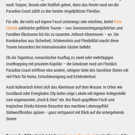
nach Tarpon, Snook oder Redfish gehen, denn das Revier rund um die
Paradise Coast zählt zu den besten Angelplätzen Floridas.
Für alle, die nicht auf eigene Faust unterwegs sein möchten, bietet
Pure
Florida
zahlreiche geführte Touren – von Sonnenuntergangsfahrten und
Familien-Ökotouren bis hin zu rasanten Jetboot-Abenteuern – an. Die
Kombination aus Sicherheit, Ortskenntnis und Flexibilität macht diese
Touren besonders bei internationalen Gästen beliebt.
Ob als Tagestour, romantischer Ausflug zu zweit oder mehrtägiges
Inselhopping mit privatem Kapitän – die Gewässer rund um Florida’s
Paradise Coast eröffnen eine andere, ruhigere Seite des Sunshine States mit
viel Platz für Natur, Entschleunigung und Entdeckerlust.
Auch kulinarisch lohnt sich das Abenteuer auf dem Wasser. In Orten wie
Goodland oder Everglades City laden urige Lokale mit eigener Anlegestelle
zum sogenannten „Dock & Dine” ein. Bei frisch gegrilltem Fisch und
tropischen Drinks können Besucher das maritime Lebensgefühl
Südwestfloridas spüren – ganz entspannt mit Blick auf die untergehende
Sonne.