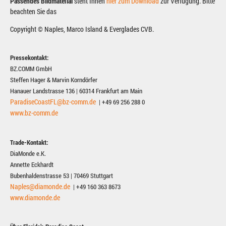
Passendes Bildmaterial
steht Ihnen
hier zum Download
zur Verfügung. Bitte
beachten Sie das
Copyright © Naples, Marco Island & Everglades CVB.
Pressekontakt:
BZ.COMM GmbH
Steffen Hager & Marvin Korndörfer
Hanauer Landstrasse 136 | 60314 Frankfurt am Main
ParadiseCoastFL@bz-comm.de
| +49 69 256 288 0
www.bz-comm.de
Trade-Kontakt:
DiaMonde e.K.
Annette Eckhardt
Bubenhaldenstrasse 53 | 70469 Stuttgart
Naples@diamonde.de
| +49 160 363 8673
www.diamonde.de