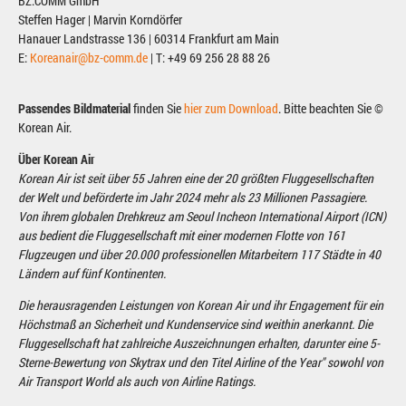
BZ.COMM GmbH
Steffen Hager | Marvin Korndörfer
Hanauer Landstrasse 136 | 60314 Frankfurt am Main
E:
Koreanair@bz-comm.de
| T: +49 69 256 28 88 26
Passendes Bildmaterial
finden Sie
hier zum Download
. Bitte beachten Sie ©
Korean Air.
Über Korean Air
Korean Air ist seit über 55 Jahren eine der 20 größten Fluggesellschaften
der Welt und beförderte im Jahr 2024 mehr als 23 Millionen Passagiere.
Von ihrem globalen Drehkreuz am Seoul Incheon International Airport (ICN)
aus bedient die Fluggesellschaft mit einer modernen Flotte von 161
Flugzeugen und über 20.000 professionellen Mitarbeitern 117 Städte in 40
Ländern auf fünf Kontinenten.
Die herausragenden Leistungen von Korean Air und ihr Engagement für ein
Höchstmaß an Sicherheit und Kundenservice sind weithin anerkannt. Die
Fluggesellschaft hat zahlreiche Auszeichnungen erhalten, darunter eine 5-
Sterne-Bewertung von Skytrax und den Titel Airline of the Year" sowohl von
Air Transport World als auch von Airline Ratings.