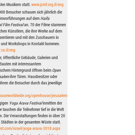
alen Musikern statt.
www.jcmf.org.il/eng
000 Besucher schauen sich jährlich die
ilmvorführungen auf dem
Haifa
l Film Festival
an. 70 der Filme stammen
schen Künstlern, die ihre Werke auf dem
äsentieren und mit den Zuschauern in
 und Workshops in Kontakt kommen.
.co.il/eng
r, öffentliche Gebäude, Galerien und
 Bauten mit interessantem
ischem Hintergrund öffnen beim
Open
salem
ihre Türen. Hausbesitzer oder
ühren die Besucher durch das jeweilige
useworldwide.org/openhouse/jerusalem
ägigen
Yoga Arava Festival
inmitten der
 tauchen die Teilnehmer tief in die Welt
n. Die Veranstaltungen finden in über 20
 Städten in der gesamten Wüste statt.
est.com/israel/yoga-arava-2018.aspx