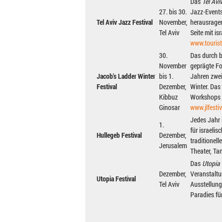
Das
Tel Avi
27. bis 30.
Jazz-Events 
Tel Aviv Jazz Festival
November,
herausragen
Tel Aviv
Seite mit is
www.touristi
30.
Das durch b
November
geprägte Fol
Jacob's Ladder Winter
bis 1.
Jahren zwei
Festival
Dezember,
Winter. Das
Kibbuz
Workshops u
Ginosar
www.jlfesti
Jedes Jahr 
1.
für israelis
Hullegeb Festival
Dezember,
traditionell
Jerusalem
Theater, Ta
Das
Utopia 
Dezember,
Veranstaltu
Utopia Festival
Tel Aviv
Ausstellung
Paradies für