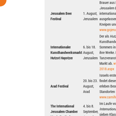
Brauer aus 
Jerusalem B
Jerusalem Beer
1. August,
internation
Festival
Jerusalem
ausgelassen
Kneipen und
www.gojeru
Der als
Hutz
Kunsthandwe
Internationaler
6. bis 18.
Sommers in 
Kunsthandwerksmarkt
August,
ihre Werke
Hutzot Hayotzer
Jerusalem
Tanzveranst
Markt ab.
w
2018.aspx
Israels erst
20. bis 23.
findet diese
Arad Festival
August,
erleben Bes
Arad
Standorten 
www.carnife
Im Laufe vo
The International
4. bis 8.
Internation
Jerusalem Chamber
September,
sieben Klas