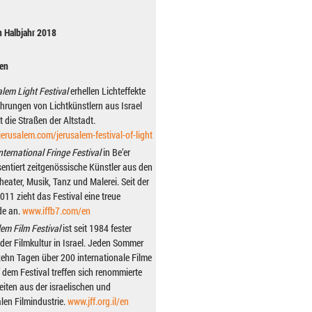
en Halbjahr 2018
nen
lem Light Festival
erhellen Lichteffekte
hrungen von Lichtkünstlern aus Israel
 die Straßen der Altstadt.
jerusalem.com/jerusalem-festival-of-light
nternational Fringe Festival
in Be’er
entiert zeitgenössische Künstler aus den
heater, Musik, Tanz und Malerei. Seit der
11 zieht das Festival eine treue
e an.
www.iffb7.com/en
em Film Festival
ist seit 1984 fester
 der Filmkultur in Israel. Jeden Sommer
ehn Tagen über 200 internationale Filme
f dem Festival treffen sich renommierte
eiten aus der israelischen und
alen Filmindustrie.
www.jff.org.il/en