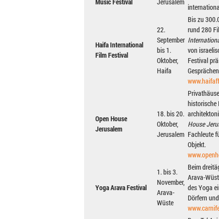
Music Festival
Jerusalem
internation
Bis zu 300.
22.
rund 280 F
September
Internationa
Haifa International
bis 1.
von israeli
Film Festival
Oktober,
Festival pr
Haifa
Gesprächen
www.haifaff
Privathäuse
historische
18. bis 20.
architekton
Open House
Oktober,
House Jeru
Jerusalem
Jerusalem
Fachleute f
Objekt.
www.openho
Beim dreit
1. bis 3.
Arava-Wüste
November,
Yoga Arava Festival
des Yoga ei
Arava-
Dörfern und
Wüste
www.carnif