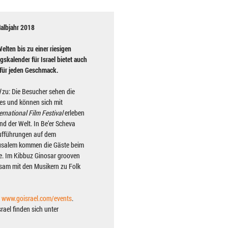
Halbjahr 2018
elten bis zu einer riesigen
skalender für Israel bietet auch
 für jeden Geschmack.
l
zu: Die Besucher sehen die
es und können sich mit
ernational Film Festival
erleben
und der Welt. In Be’er Scheva
aufführungen auf dem
rusalem kommen die Gäste beim
re. Im Kibbuz Ginosar grooven
am mit den Musikern zu Folk
r
www.goisrael.com/events
.
rael finden sich unter