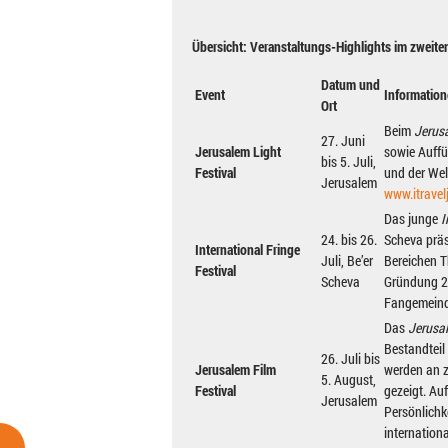
Übersicht: Veranstaltungs-Highlights im zweit
Datum und
Event
Informatio
Ort
Beim
Jerusa
27. Juni
Jerusalem Light
sowie Auffü
bis 5. Juli,
Festival
und der Welt
Jerusalem
www.itravel
Das junge
I
24. bis 26.
Scheva präs
International Fringe
Juli, Be’er
Bereichen T
Festival
Scheva
Gründung 20
Fangemeind
Das
Jerusal
Bestandteil
26. Juli bis
Jerusalem Film
werden an z
5. August,
Festival
gezeigt. Au
Jerusalem
Persönlichk
internation