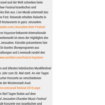
Israel und der Welt schenken beim
eer Festival
israelisches und
ales Bier aus. Live-Musik untermalt das
e Fest. Reisende erhalten Rabatte in
 Restaurants in ganz Jerusalem.
salem.com/Jerusalem-Beer-Festival
ot Hayotzer
bekannte internationale
rksmarkt ist eines der Highlights des
Jerusalem. Künstler präsentieren hier
. Ein buntes Showprogramm aus
altungen und Livemusik rundet den
ww.carnifest.com/hutzot-hayotzer-
es und ältestes hebräisches Musikfestival
s Jahr zum 36. Mal statt. An vier Tagen
ucher Konzerte an verschiedenen
in der Wüstenstadt Arad.
st.com/arad-festival-2018.aspx
n fünf Tagen finden auf dem
al Jerusalem Chamber Music Festival
sik-Konzerte von israelischen und