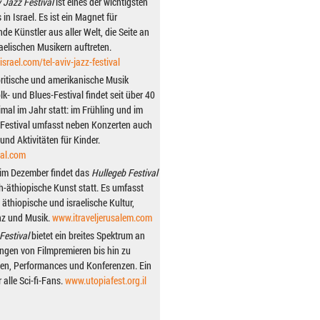
v Jazz Festival
ist eines der wichtigsten
in Israel. Es ist ein Magnet für
de Künstler aus aller Welt, die Seite an
raelischen Musikern auftreten.
srael.com/tel-aviv-jazz-festival
ritische und amerikanische Musik
k- und Blues-Festival findet seit über 40
mal im Jahr statt: im Frühling und im
 Festival umfasst neben Konzerten auch
nd Aktivitäten für Kinder.
val.com
im Dezember findet das
Hullegeb Festival
ch-äthiopische Kunst statt. Es umfasst
e äthiopische und israelische Kultur,
nz und Musik.
www.itraveljerusalem.com
Festival
bietet ein breites Spektrum an
ngen von Filmpremieren bis hin zu
en, Performances und Konferenzen. Ein
 alle Sci-fi-Fans.
www.utopiafest.org.il