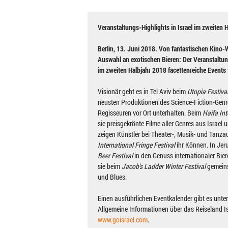
Veranstaltungs-Highlights in Israel im zweiten 
Berlin, 13. Juni 2018. Von fantastischen Kino-W
Auswahl an exotischen Bieren: Der Veranstaltung
im zweiten Halbjahr 2018 facettenreiche Events
Visionär geht es in Tel Aviv beim
Utopia Festiva
neusten Produktionen des Science-Fiction-Genr
Regisseuren vor Ort unterhalten. Beim
Haifa Int
sie preisgekrönte Filme aller Genres aus Israel 
zeigen Künstler bei Theater-, Musik- und Tanz
International Fringe Festival
ihr Können. In Je
Beer Festival
in den Genuss internationaler Bie
sie beim
Jacob's Ladder Winter Festival
gemeins
und Blues.
Einen ausführlichen Eventkalender gibt es unte
Allgemeine Informationen über das Reiseland Is
www.goisrael.com
.