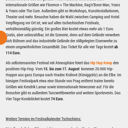
internationale Größen wie Florence + The Machine, Rag’n’Bone Man, Years
& Years oder The Cure. Außerdem gibt es Workshops, Kunstinstallationen,
Theater und mehr. Besucher haben die Wahl zwischen Camping und Hotel.
Verpflegung vor Ort ist, wie auf allen tschechischen Festivals,
verhältnismäßig günstig: Ein großes Bier kostet etwas mehr als 1 Euro.
Gratis, aber unbezahlbar, ist die Szenerie, denn auf dem Gelände verweben
sich Bühnen und das industrielle Gelände der stillgelegten Eisenwerke zu
einem ungewöhnlichen Gesamtbild. Das Ticket für alle vier Tage kostet
ab
114 Euro.
Als selbsternanntes Festival mit Atmosphäre feiert das
Hip Hop Kemp
den
positiven Hip-Hop. Vom
15. bis zum 17. August
kommen 20.000 Hip-
Hopper aus ganz Europa nach Hradec Králové (Königgrätz) an die Elbe. Im
hiesigen Festivalpark etwa eine Stunde von Prag entfernt traten bereits
Größen wie Kendrik Lamar sowie internationale Newcomer auf. Für die
Besucher gibt es außerdem Tanzwettbewerbe und weitere Sportevents. Das
Vier-Tage-Kombiticket kostet
74 Euro
.
Weitere Termine im Festivalkalender Tschechiens: