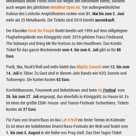
Metalheads lieben Pilsen nicht nur wegen des berühmten Bieres, sondern
auch wegen des jährlichen
Metalfest Open Air
. Vor außergewöhnlicher
Kulisse des Lochotin-Amphitheaters rocken vom
31. Mai bis zum 2. Juni
mehr als 25 Metalbands. Die Tickets sind 2019 bereits
ausverkauft
.
Der Klassiker
Rock for People
findet bereits seit 1995 auf dem stillgelegten
Flughafengelände von Königgrätz statt. 2019 gehören Franz Ferdinand,
The Subways und Bring Me the Horizon zu den Headlinern. Das Kombi-
Ticket für das ganze Wochenende
vom 4. bis zum 6. Juli
gibt es für
88
Euro
.
Punk, Ska, Rock’n’Roll und mehr bietet das
Mighty Sounds
vom
12. bis zum
14. Juli
in Tábor. Zu Gast sind in diesem Jahr Bands wie H2O, Donots und
Turbonegro. Die Karten kosten
62 Euro
.
Konfettikanonen, Feuerwerk und Nebelshows sind beim
Air
Festival
vom
26. bis zum 27. Juli
angesagt, das ebenfalls in Königgrätz zu Hause ist. Es
ist eines der größte EDM- House- und Trance-Festivals Tschechiens. Tickets
kosten ab
27 Euro
.
Für Fans von Drum'n'Bass ist das
Let it Roll
ein fester Termin im Kalender.
Es ist eines der beliebtesten Drum'n'Bass-Festivals der Welt und findet vom
1. bis zum 3. August
in der Nähe von Prag statt. Das Drei-Tages-Ticket