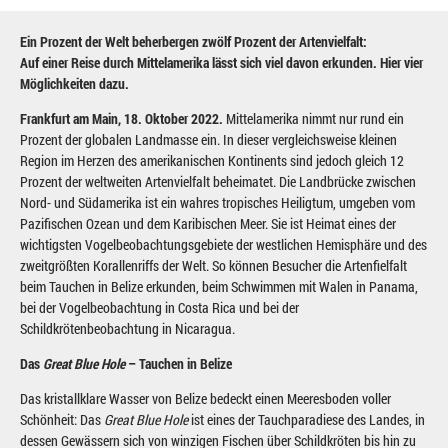
Ein Prozent der Welt beherbergen zwölf Prozent der Artenvielfalt:
Auf einer Reise durch Mittelamerika lässt sich viel davon erkunden. Hier vier
Möglichkeiten dazu.
Frankfurt am Main, 18. Oktober 2022.
Mittelamerika nimmt nur rund ein
Prozent der globalen Landmasse ein. In dieser vergleichsweise kleinen
Region im Herzen des amerikanischen Kontinents sind jedoch gleich 12
Prozent der weltweiten Artenvielfalt beheimatet. Die Landbrücke zwischen
Nord- und Südamerika ist ein wahres tropisches Heiligtum, umgeben vom
Pazifischen Ozean und dem Karibischen Meer. Sie ist Heimat eines der
wichtigsten Vogelbeobachtungsgebiete der westlichen Hemisphäre und des
zweitgrößten Korallenriffs der Welt. So können Besucher die Artenfielfalt
beim Tauchen in Belize erkunden, beim Schwimmen mit Walen in Panama,
bei der Vogelbeobachtung in Costa Rica und bei der
Schildkrötenbeobachtung in Nicaragua.
Das
Great Blue Hole
– Tauchen in Belize
Das kristallklare Wasser von Belize bedeckt einen Meeresboden voller
Schönheit: Das
Great Blue Hole
ist eines der Tauchparadiese des Landes, in
dessen Gewässern sich von winzigen Fischen über Schildkröten bis hin zu