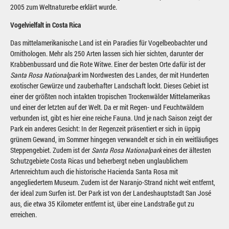
2005 zum Weltnaturerbe erklärt wurde.
Vogelvielfalt in Costa Rica
Das mittelamerikanische Land ist ein Paradies für Vogelbeobachter und
Ornithologen. Mehr als 250 Arten lassen sich hier sichten, darunter der
Krabbenbussard und die Rote Witwe. Einer der besten Orte dafür ist der
Santa Rosa Nationalpark
im Nordwesten des Landes, der mit Hunderten
exotischer Gewürze und zauberhafter Landschaft lockt. Dieses Gebiet ist
einer der größten noch intakten tropischen Trockenwälder Mittelamerikas
und einer der letzten auf der Welt. Da er mit Regen- und Feuchtwäldern
verbunden ist, gibt es hier eine reiche Fauna. Und je nach Saison zeigt der
Park ein anderes Gesicht: In der Regenzeit präsentiert er sich in üppig
grünem Gewand, im Sommer hingegen verwandelt er sich in ein weitläufiges
Steppengebiet. Zudem ist der
Santa Rosa Nationalpark
eines der ältesten
Schutzgebiete Costa Ricas und beherbergt neben unglaublichem
Artenreichtum auch die historische Hacienda Santa Rosa mit
angegliedertem Museum. Zudem ist der Naranjo-Strand nicht weit entfernt,
der ideal zum Surfen ist. Der Park ist von der Landeshauptstadt San José
aus, die etwa 35 Kilometer entfernt ist, über eine Landstraße gut zu
erreichen.