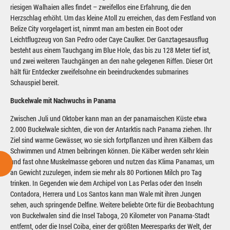
riesigen Walhaien alles findet – zweifellos eine Erfahrung, die den
Herzschlag erhöht. Um das kleine Atoll zu erreichen, das dem Festland von
Belize City vorgelagert ist, nimmt man am besten ein Boot oder
Leichtflugzeug von San Pedro oder Caye Caulker. Der Ganztagesausflug
besteht aus einem Tauchgang im Blue Hole, das bis zu 128 Meter tief ist,
und zwei weiteren Tauchgängen an den nahe gelegenen Riffen. Dieser Ort
hält für Entdecker zweifelsohne ein beeindruckendes submarines
Schauspiel bereit.
Buckelwale mit Nachwuchs in Panama
Zwischen Juli und Oktober kann man an der panamaischen Küste etwa
2.000 Buckelwale sichten, die von der Antarktis nach Panama ziehen. Ihr
Ziel sind warme Gewässer, wo sie sich fortpflanzen und ihren Kälbern das
Schwimmen und Atmen beibringen können. Die Kälber werden sehr klein
und fast ohne Muskelmasse geboren und nutzen das Klima Panamas, um
an Gewicht zuzulegen, indem sie mehr als 80 Portionen Milch pro Tag
trinken. In Gegenden wie dem Archipel von Las Perlas oder den Inseln
Contadora, Herrera und Los Santos kann man Wale mit ihren Jungen
sehen, auch springende Delfine. Weitere beliebte Orte für die Beobachtung
von Buckelwalen sind die Insel Taboga, 20 Kilometer von Panama-Stadt
entfernt, oder die Insel Coiba, einer der größten Meeresparks der Welt, der