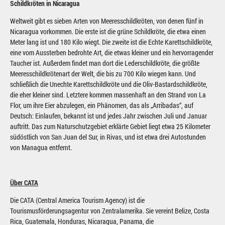
Schildkröten in Nicaragua
Weltweit gibt es sieben Arten von Meeresschildkröten, von denen fünf in
Nicaragua vorkommen. Die erste ist die grüne Schildkröte, die etwa einen
Meter lang ist und 180 Kilo wiegt. Die zweite ist die Echte Karettschildkröte,
eine vom Aussterben bedrohte Art, die etwas kleiner und ein hervorragender
Taucher ist. Außerdem findet man dort die Lederschildkröte, die größte
Meeresschildkrötenart der Welt, die bis zu 700 Kilo wiegen kann. Und
schließlich die Unechte Karettschildkröte und die Oliv-Bastardschildkröte,
die eher kleiner sind. Letztere kommen massenhaft an den Strand von La
Flor, um ihre Eier abzulegen, ein Phänomen, das als „Arribadas“, auf
Deutsch: Einlaufen, bekannt ist und jedes Jahr zwischen Juli und Januar
auftritt. Das zum Naturschutzgebiet erklärte Gebiet liegt etwa 25 Kilometer
südöstlich von San Juan del Sur, in Rivas, und ist etwa drei Autostunden
von Managua entfernt.
Über CATA
Die CATA (Central America Tourism Agency) ist die
Tourismusförderungsagentur von Zentralamerika. Sie vereint Belize, Costa
Rica, Guatemala, Honduras, Nicaragua, Panama, die