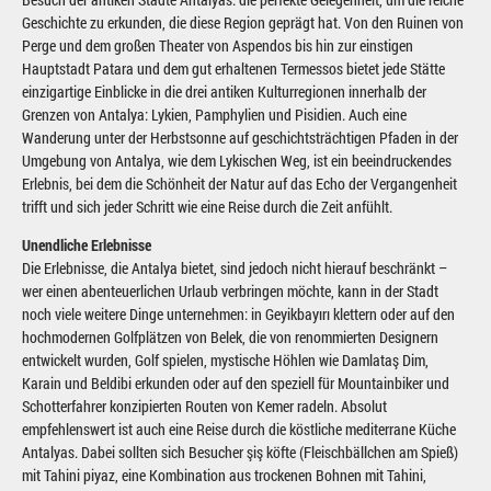
Geschichte zu erkunden, die diese Region geprägt hat. Von den Ruinen von
Perge und dem großen Theater von Aspendos bis hin zur einstigen
Hauptstadt Patara und dem gut erhaltenen Termessos bietet jede Stätte
einzigartige Einblicke in die drei antiken Kulturregionen innerhalb der
Grenzen von Antalya: Lykien, Pamphylien und Pisidien. Auch eine
Wanderung unter der Herbstsonne auf geschichtsträchtigen Pfaden in der
Umgebung von Antalya, wie dem Lykischen Weg, ist ein beeindruckendes
Erlebnis, bei dem die Schönheit der Natur auf das Echo der Vergangenheit
trifft und sich jeder Schritt wie eine Reise durch die Zeit anfühlt.
Unendliche Erlebnisse
Die Erlebnisse, die Antalya bietet, sind jedoch nicht hierauf beschränkt –
wer einen abenteuerlichen Urlaub verbringen möchte, kann in der Stadt
noch viele weitere Dinge unternehmen: in Geyikbayırı klettern oder auf den
hochmodernen Golfplätzen von Belek, die von renommierten Designern
entwickelt wurden, Golf spielen, mystische Höhlen wie Damlataş Dim,
Karain und Beldibi erkunden oder auf den speziell für Mountainbiker und
Schotterfahrer konzipierten Routen von Kemer radeln. Absolut
empfehlenswert ist auch eine Reise durch die köstliche mediterrane Küche
Antalyas. Dabei sollten sich Besucher şiş köfte (Fleischbällchen am Spieß)
mit Tahini piyaz, eine Kombination aus trockenen Bohnen mit Tahini,