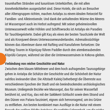
traumhaften Stränden und luxuriösen Unterkünften, die mit allen
Annehmlichkeiten ausgestattet sind. Diese Hotels, die sich an Besucher
aller Altersgruppen richten, machen Antalya zu einem idealen Reiseziel für
Familien- und Alleinreisende. Und dank der anhaltenden Wärme des Meeres
ist Wassersport auch im Herbst aufregend: Mit seiner geheimnisvollen
Unterwasserwelt voller Höhlen und Schiffswracks ist Antalya ein Paradies
für Tauchbegeisterte. Dabei gilt Kaş als eines der besten Tauchziele der Welt
und als Kronjuwel dieses Unterwasserwunderlandes. Adrenalinsüchtige
können das Abenteuer dann mit Rafting und Kanufahren fortsetzen: Die
Rafting-Touren in Köprüçay führen Paddler durch den atemberaubenden
Köprülü-Canyon, während sie über die Unterwasserruinen in Kekova gleiten.
Verbindung von reicher Geschichte und Natur
Zwischen dem blauen Mittelmeer und dem hoch aufragenden Taurusgebirge
gehen in Antalya die Schätze der Geschichte und die Schönheit der Natur
nahtlos ineinander über. Die Altstadt Kaleiçi beherbergt die Überreste aus
verschiedenen Epochen der Stadt und ein beeindruckendes archäologisches
Museum. Umliegende Bezirke wie Manavgat, das für seinen Wasserfall
berühmt ist, und Kaş, das mit der Saklıkent-Schlucht sowie dem Strand und
den Dünen von Patara fasziniert, eignen sich hervorragend, um ins Grüne
zu entfliehen. Am besten kombiniert man Ausflüge in die Natur mit einem
Besuch der antiken Städte Antalyas: die perfekte Gelegenheit, um die reiche