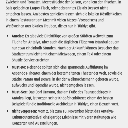
Zwiebeln und Tomaten, Meeresfrüchte der Saison, vor allem den frischen, in
Salz gekochten Lagos-Fisch, oder gebranntes Eis als Dessert nicht
entgehen lassen. Am besten genießen lassen sich die lokalen Köstlichkeiten
in einem Restaurant am Meer mit vielen Mezes (Vorspeisen) und
Weißweinen aus lokalen Trauben, die es nur in Türkiye gibt.
Anreise:
Es gibt viele Direktflüge von großen Städten weltweit zum
Flughafen Antalya, aber auch die täglichen Flüge von İstanbul dauern
nur etwa eineinhalb Stunden. Nach der Ankunft können Besucher das
Stadtzentrum leicht mit einem Mietwagen, einem Taxi oder einem
Shuttle-Service erreichen.
Must-Do:
Reisende sollten sich eine spannende Aufführung im
Aspendos-Theater, einem der besterhaltenen Theater der Welt, sowie die
Städte Patara und Demre, in der der Weihnachtsmann geboren wurde,
aufwuchs und legendär wurde, nicht entgehen lassen.
Must-See:
Das Dorf Ormana, das am Fuße des Taurusgebirges in
Antalya liegt, ist wegen seiner Knöpfchenhäuser, einem der besten
Beispiele für die traditionelle Architektur in Türkiye, einen Besuch wert.
Nicht vergessen:
Vom 2. bis zum 10. November bietet das Antalya-
Kulturroutenfestival einzigartige Erlebnisse mit Veranstaltungen wie
Konzerten und Ausstellungen.