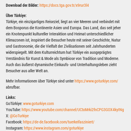
Download der Bilder:
https://docs.tga.gov.tr/x9rur3l4
Über Türkiye:
Türkiye, ein einzigartiges Reiseziel, liegt an vier Meeren und verbindet mit
dem Bosporus die Kontinente Asien und Europa. Das Land, das seit jeher
ein Knotenpunkt kultureller Interaktion und Heimat unterschiedlicher
Klimazonen ist, inspiriert die Besucher heute mit seiner Geschichte, Natur
und Gastronomie, die die Vielfalt der Zivilisationen seit Jahrhunderten
widerspiegelt. Mit dem Kulturreichtum hat Türkiye ein ausgeprägtes
Verständnis für Kunst & Mode als Symbiose von Tradition und Moderne.
Auch das äußerst dynamische Einkaufs- und Unterhaltungsleben zieht
Besucher aus aller Welt an.
Mehr Informationen über Türkiye sind unter
https://www.goturkiye.com/
abrufbar.
Links:
GoTürkiye:
www.goturkiye.com
YouTube:
https://www.youtube.com/channel/UCtxMrki2fnCPG3GOX4kyINg
X:
@GoTurkiye
Facebook:
https://de-de.facebook.com/tuerkeifasziniert/
Instagram:
https://www.instagram.com/goturkiye