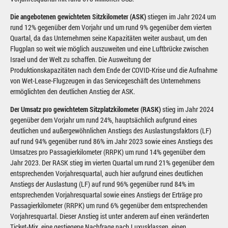
Die angebotenen gewichteten Sitzkilometer (ASK)
stiegen im Jahr 2024 um
rund 12% gegenüber dem Vorjahr und um rund 9% gegenüber dem vierten
Quartal, da das Unternehmen seine Kapazitäten weiter ausbaut, um den
Flugplan so weit wie möglich auszuweiten und eine Luftbrücke zwischen
Israel und der Welt zu schaffen. Die Ausweitung der
Produktionskapazitäten nach dem Ende der COVID-Krise und die Aufnahme
von Wet-Lease-Flugzeugen in das Servicegeschäft des Unternehmens
ermöglichten den deutlichen Anstieg der ASK.
Der Umsatz pro gewichtetem Sitzplatzkilometer (RASK)
stieg im Jahr 2024
gegenüber dem Vorjahr um rund 24%, hauptsächlich aufgrund eines
deutlichen und außergewöhnlichen Anstiegs des Auslastungsfaktors (LF)
auf rund 94% gegenüber rund 86% im Jahr 2023 sowie eines Anstiegs des
Umsatzes pro Passagierkilometer (RRPK) um rund 14% gegenüber dem
Jahr 2023. Der RASK stieg im vierten Quartal um rund 21% gegenüber dem
entsprechenden Vorjahresquartal, auch hier aufgrund eines deutlichen
Anstiegs der Auslastung (LF) auf rund 96% gegenüber rund 84% im
entsprechenden Vorjahresquartal sowie eines Anstiegs der Erträge pro
Passagierkilometer (RRPK) um rund 6% gegenüber dem entsprechenden
Vorjahresquartal. Dieser Anstieg ist unter anderem auf einen veränderten
Ticket-Mix, eine gestiegene Nachfrage nach Luxusklassen, einen