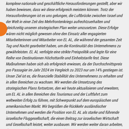
komplexe nationale und geschäftliche Herausforderungen gestellt, aber wir
haben bewiesen, dass wir diese erfolgreich meistern können. Trotz der
Herausforderungen ist es uns gelungen, die Luftbrücke zwischen Israel und
der Welt in einer Zeit des Mehrfrontenkriegs aufrechtzuerhalten und
gleichzeitig unseren strategischen Plan weiter umzusetzen. Diese Erfolge
wären nicht möglich gewesen ohne den Einsatz aller engagierten
Mitarbeiterinnen und Mitarbeiter von EL AL, die während der gesamten Zeit
Tag und Nacht gearbeitet haben, um die Kontinuität des Unternehmens zu
gewährleisten. EL AL verfolgte eine strikte Preispolitik und legte für eine
Reihe von Destinationen Höchsttarife und Einheitstarife fest. Diese
Maßnahmen haben sich als erfolgreich erwiesen, da der Durchschnittspreis
pro Passagier im Jahr 2024 im Vergleich zu 2023 nur um 14% gestiegen ist.
Unser Ziel ist es, die finanzielle Stabilität des Unternehmens zu erhalten und
in allen Bereichen zu wachsen. Wir werden die Umsetzung des
strategischen Plans fortsetzen, den wir heute aktualisieren und erweitern,
um EL AL in allen Bereichen des Tourismus und der Luftfahrt zum
weltweiten Erfolg zu führen, mit Schwerpunkt auf dem europäischen und
amerikanischen Markt. Wir begrüßen die Rückkehr ausländischer
Unternehmen und werden die Position von EL AL als starke und führende
israelische Fluggesellschaft, die einen Beitrag zur israelischen Wirtschaft
und Gesellschaft leistet, weiter ausbauen. Wir werden weiter daran arbeiten,