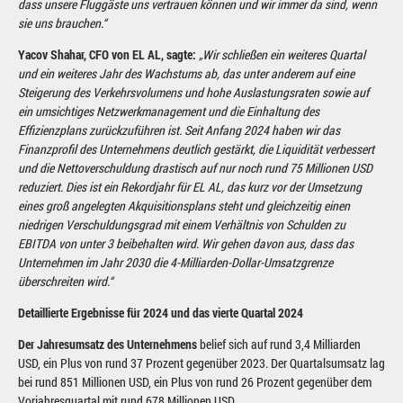
dass unsere Fluggäste uns vertrauen können und wir immer da sind, wenn
sie uns brauchen.“
Yacov Shahar, CFO von EL AL, sagte:
„Wir schließen ein weiteres Quartal
und ein weiteres Jahr des Wachstums ab, das unter anderem auf eine
Steigerung des Verkehrsvolumens und hohe Auslastungsraten sowie auf
ein umsichtiges Netzwerkmanagement und die Einhaltung des
Effizienzplans zurückzuführen ist. Seit Anfang 2024 haben wir das
Finanzprofil des Unternehmens deutlich gestärkt, die Liquidität verbessert
und die Nettoverschuldung drastisch auf nur noch rund 75 Millionen USD
reduziert. Dies ist ein Rekordjahr für EL AL, das kurz vor der Umsetzung
eines groß angelegten Akquisitionsplans steht und gleichzeitig einen
niedrigen Verschuldungsgrad mit einem Verhältnis von Schulden zu
EBITDA von unter 3 beibehalten wird. Wir gehen davon aus, dass das
Unternehmen im Jahr 2030 die 4-Milliarden-Dollar-Umsatzgrenze
überschreiten wird.“
Detaillierte Ergebnisse für 2024 und das vierte Quartal 2024
Der Jahresumsatz des Unternehmens
belief sich auf rund 3,4 Milliarden
USD, ein Plus von rund 37 Prozent gegenüber 2023. Der Quartalsumsatz lag
bei rund 851 Millionen USD, ein Plus von rund 26 Prozent gegenüber dem
Vorjahresquartal mit rund 678 Millionen USD.