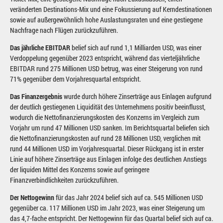
veränderten Destinations-Mix und eine Fokussierung auf Kerndestinationen
sowie auf außergewöhnlich hohe Auslastungsraten und eine gestiegene
Nachfrage nach Flügen zurückzuführen.
Das jährliche EBITDAR
belief sich auf rund 1,1 Milliarden USD, was einer
Verdoppelung gegenüber 2023 entspricht, während das vierteljährliche
EBITDAR rund 275 Millionen USD betrug, was einer Steigerung von rund
71% gegenüber dem Vorjahresquartal entspricht.
Das Finanzergebnis
wurde durch höhere Zinserträge aus Einlagen aufgrund
der deutlich gestiegenen Liquidität des Unternehmens positiv beeinflusst,
wodurch die Nettofinanzierungskosten des Konzerns im Vergleich zum
Vorjahr um rund 47 Millionen USD sanken. Im Berichtsquartal beliefen sich
die Nettofinanzierungskosten auf rund 28 Millionen USD, verglichen mit
rund 44 Millionen USD im Vorjahresquartal. Dieser Rückgang ist in erster
Linie auf höhere Zinserträge aus Einlagen infolge des deutlichen Anstiegs
der liquiden Mittel des Konzerns sowie auf geringere
Finanzverbindlichkeiten zurückzuführen.
Der Nettogewinn
für das Jahr 2024 belief sich auf ca. 545 Millionen USD
gegenüber ca. 117 Millionen USD im Jahr 2023, was einer Steigerung um
das 4,7-fache entspricht. Der Nettogewinn für das Quartal belief sich auf ca.