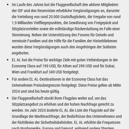
Im Laufe des Jahres bot die Fluggesellschaft den aktiven Mitgliedern
der IDF und den Reservisten erhebliche Vergünstigungen an, darunter
die Verteilung von rund 20.000 Gratisflugtickets, die Vergabe von rund
1,9 Milliarden Vielfliegerpunkten, die Gewährung von Freigepäck und
Sitzplatzvorteilen sowie die vollständige Rückerstattung im Falle einer
Stornierung. Neben der Unterstützung des Forums für Geiseln und
vermisste Familien und der Hilfe für die Familien der Hinterbliebenen
wurden diese Vergünstigungen auch den Angehörigen der Soldaten
angeboten.
EL AL hat die Preise für wichtige Ziele mit guten Verbindungen in der
Economy Class auf 199 USD, für Athen auf 299 USD und für Dubai,
Wien und Frankfurt auf 349 USD festgelegt.
Für andere EL AL-Destinationen in der Economy Class hat das
Unternehmen Preisobergrenzen festgelegt. Diese Preise gelten ab Mitte
2024 und sind bis heute gültig.
Die Fluggesellschaft stockt ihren Flugplan weiter auf, um das
Sitzplatzangebot zu erhöhen und der hohen Nachfrage gerecht zu
werden. Im Jahr 2024 änderte EL AL die Liste der Flugziele auf der
Grundlage der Marktnachfrage, der Bedürfnisse des Unternehmens und
der Richtlinien der Sicherheitsbehörden. EL AL erhöhte die Frequenzen
nach Nordamerika, Europa und Fernost, während andere Strecken