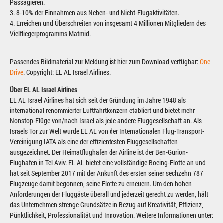
Passagieren.
3. 8-10% der Einnahmen aus Neben- und Nicht-Flugaktivitäten.
4. Erreichen und Überschreiten von insgesamt 4 Millionen Mitgliedern des
Vielfliegerprogramms Matmid.
Passendes Bildmaterial zur Meldung ist hier zum Download verfügbar:
One
Drive
. Copyright: EL AL Israel Airlines.
Über EL AL Israel Airlines
EL AL Israel Airlines hat sich seit der Gründung im Jahre 1948 als
international renommierter Luftfahrtkonzern etabliert und bietet mehr
Nonstop-Flüge von/nach Israel als jede andere Fluggesellschaft an. Als
Israels Tor zur Welt wurde EL AL von der Internationalen Flug-Transport-
Vereinigung IATA als eine der effizientesten Fluggesellschaften
ausgezeichnet. Der Heimatflughafen der Airline ist der Ben-Gurion-
Flughafen in Tel Aviv. EL AL bietet eine vollständige Boeing-Flotte an und
hat seit September 2017 mit der Ankunft des ersten seiner sechzehn 787
Flugzeuge damit begonnen, seine Flotte zu erneuern. Um den hohen
Anforderungen der Fluggäste überall und jederzeit gerecht zu werden, hält
das Unternehmen strenge Grundsätze in Bezug auf Kreativität, Effizienz,
Pünktlichkeit, Professionalität und Innovation. Weitere Informationen unter: