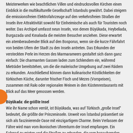
Meisterwerken wie beachtlichen Villen und eindrucksvollen Kirchen einen
Einblick in die multikulturelle Gesellschaft İstanbuls gewährt. Dabei steigern
die emissionsfreien Elektrofahrzeuge auf den verkehrsfreien Straßen der
Inseln ihre Attraktivität sowohl für Einheimische als auch für Touristen noch
weiter. Das Archipel umfasst neun Inseln, von denen Büyükada, Heybeliada,
Burgazada und Kınalıada die meisten Besucher anziehen. Diese erwartet
ein atemberaubender Blick auf den Bosporus, wenn sie die kurze Fährfahrt
von beiden Ufern der Stadt zu den Inseln antreten. Das Erkunden der
versteckten Perle im Herzen des Marmarameers gestaltet sich dann ganz
einfach: Die charmanten Gassen laden zum Schlendern ein, während
Mieträder bereitstehen, um die die malerische Umgebung auf zwei Rädern
zu erkunden. Anschließend können dann kulinarische Köstlichkeiten der
türkischen Küche, darunter frischer Fisch und Mezes (Vorspeisen),
zusammen mit Rakı oder regionalen Weinen in den Küstenrestaurants mit
Blick auf das Meer genossen werden.
Büyükada: die größte Insel
Wie ihr Name schon verrät, ist Büyükada, was auf Türkisch „große Insel“
bedeutet, die größte der Prinzeninseln. Unweit von İstanbul präsentiert sie
sich als faszinierende Oase mit einzigartigem Charme. Beim Verlassen der
Fähre wird man vom ikonischen Uhrenturm der Insel empfangen. Ein
Fahrrad zu mieten und die Straßen zu erkunden, die vom bezaubernden