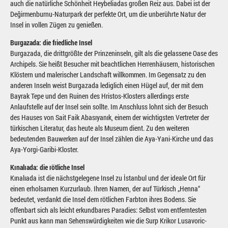
auch die natürliche Schönheit Heybeliadas großen Reiz aus. Dabei ist der
Değirmenburnu-Naturpark der perfekte Ort, um die unberührte Natur der
Insel in vollen Zügen zu genießen.
Burgazada: die friedliche Insel
Burgazada, die drittgrößte der Prinzeninseln, gilt als die gelassene Oase des
Archipels. Sie heißt Besucher mit beachtlichen Herrenhäusern, historischen
Klöstern und malerischer Landschaft willkommen. Im Gegensatz zu den
anderen Inseln weist Burgazada lediglich einen Hügel auf, der mit dem
Bayrak Tepe und den Ruinen des Hristos-Klosters allerdings erste
Anlaufstelle auf der Insel sein sollte. Im Anschluss lohnt sich der Besuch
des Hauses von Sait Faik Abasıyanık, einem der wichtigsten Vertreter der
türkischen Literatur, das heute als Museum dient. Zu den weiteren
bedeutenden Bauwerken auf der Insel zählen die Aya-Yani-Kirche und das
Aya-Yorgi-Garibi-Kloster.
Kınalıada: die rötliche Insel
Kınalıada ist die nächstgelegene Insel zu İstanbul und der ideale Ort für
einen erholsamen Kurzurlaub. Ihren Namen, der auf Türkisch „Henna“
bedeutet, verdankt die Insel dem rötlichen Farbton ihres Bodens. Sie
offenbart sich als leicht erkundbares Paradies: Selbst vom entferntesten
Punkt aus kann man Sehenswürdigkeiten wie die Surp Krikor Lusavoric-