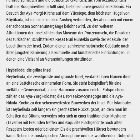
Duft der Bougainvilleen erfüllt sind, bietet ein unvergessliches Erlebnis. Ein
Besuch der Aya-Yorgi-Kirche auf dem Yücetepe, dem höchsten Hügel von
Büyükada, ist mit einem steilen Anstieg verbunden, der aber auch mit einem
der schönsten Sonnenuntergänge belohnt wird. Zu den weiteren
Attraktionen der Insel zählen das Museum der Prinzeninseln, die Residenz
des türkischen Schriftstellers Reşat Nuri Güntekin sowie der Adakule, der
Leuchtturm der Insel. Zudem dienen zahlreiche historische Gebäude nach
ihrer jüngsten Sanierung als kulturelle und künstlerische Einrichtungen, in
denen eine Vielzahl an Veranstaltungen stattfinden.
Heybeliada: die grüne Insel
Heybeliada, die zweitgrößte und grünste Insel, verdankt ihren Namen ihrer
an eine Satteltasche erinnernden Form. Sie steht beispielhaft für eine
vielfältige Gemeinschaft, die in Harmonie zusammenlebt. Entsprechend
zählen das Aya-Yorgi-Kloster, die Bet-Yaakov-Synagoge und die Aya-
Nikola-Kirche zu den sehenswertesten Bauwerken der Insel. Für İstanbuler
ist Heybeliada seit langem ein geschätzter Rückzugsort, an dem man im
Schatten der Bäume verweilen oder sich in einer traditionellen Meyhane
(Taverne) mit Freunden treffen und exquisite Fischgerichte nach alten
Rezepten kosten oder bei einem Eis die prachtvollen Häuser bewundern
kann. Neben der nostalgischen Atmosphäre und der wohltuenden Ruhe übt