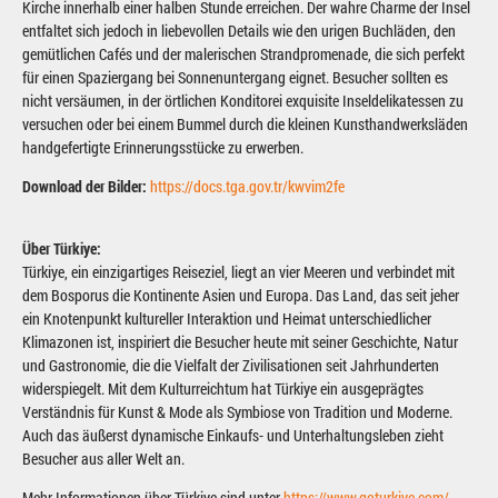
Kirche innerhalb einer halben Stunde erreichen. Der wahre Charme der Insel
entfaltet sich jedoch in liebevollen Details wie den urigen Buchläden, den
gemütlichen Cafés und der malerischen Strandpromenade, die sich perfekt
für einen Spaziergang bei Sonnenuntergang eignet. Besucher sollten es
nicht versäumen, in der örtlichen Konditorei exquisite Inseldelikatessen zu
versuchen oder bei einem Bummel durch die kleinen Kunsthandwerksläden
handgefertigte Erinnerungsstücke zu erwerben.
Download der Bilder:
https://docs.tga.gov.tr/kwvim2fe
Über Türkiye:
Türkiye, ein einzigartiges Reiseziel, liegt an vier Meeren und verbindet mit
dem Bosporus die Kontinente Asien und Europa. Das Land, das seit jeher
ein Knotenpunkt kultureller Interaktion und Heimat unterschiedlicher
Klimazonen ist, inspiriert die Besucher heute mit seiner Geschichte, Natur
und Gastronomie, die die Vielfalt der Zivilisationen seit Jahrhunderten
widerspiegelt. Mit dem Kulturreichtum hat Türkiye ein ausgeprägtes
Verständnis für Kunst & Mode als Symbiose von Tradition und Moderne.
Auch das äußerst dynamische Einkaufs- und Unterhaltungsleben zieht
Besucher aus aller Welt an.
Mehr Informationen über Türkiye sind unter
https://www.goturkiye.com/