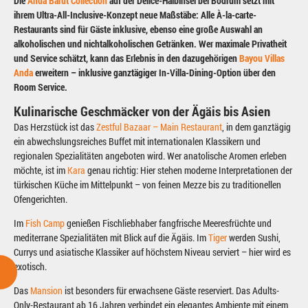
Die
Anda Barut Collection
auf der Delice-Halbinsel bei Bodrum setzt mit
ihrem Ultra-All-Inclusive-Konzept neue Maßstäbe: Alle À-la-carte-
Restaurants sind für Gäste inklusive, ebenso eine große Auswahl an
alkoholischen und nichtalkoholischen Getränken. Wer maximale Privatheit
und Service schätzt, kann das Erlebnis in den dazugehörigen
Bayou Villas
Anda
erweitern – inklusive ganztägiger In-Villa-Dining-Option über den
Room Service.
Kulinarische Geschmäcker von der Ägäis bis Asien
Das Herzstück ist das
Zestful Bazaar – Main Restaurant
, in dem ganztägig
ein abwechslungsreiches Buffet mit internationalen Klassikern und
regionalen Spezialitäten angeboten wird. Wer anatolische Aromen erleben
möchte, ist im
Kara
genau richtig: Hier stehen moderne Interpretationen der
türkischen Küche im Mittelpunkt – von feinen Mezze bis zu traditionellen
Ofengerichten.
Im
Fish Camp
genießen Fischliebhaber fangfrische Meeresfrüchte und
mediterrane Spezialitäten mit Blick auf die Ägäis. Im
Tiger
werden Sushi,
Currys und asiatische Klassiker auf höchstem Niveau serviert – hier wird es
exotisch.
Das
Mansion
ist besonders für erwachsene Gäste reserviert. Das Adults-
Only-Restaurant ab 16 Jahren verbindet ein elegantes Ambiente mit einem