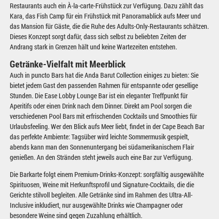
Restaurants auch ein À-la-carte-Frühstück zur Verfügung. Dazu zählt das
Kara, das Fish Camp für ein Frühstück mit Panoramablick aufs Meer und
das Mansion für Gäste, die die Ruhe des Adults-Only-Restaurants schätzen.
Dieses Konzept sorgt dafür, dass sich selbst zu beliebten Zeiten der
Andrang stark in Grenzen hält und keine Wartezeiten entstehen.
Getränke-Vielfalt mit Meerblick
Auch in puncto Bars hat die Anda Barut Collection einiges zu bieten: Sie
bietet jedem Gast den passenden Rahmen für entspannte oder gesellige
Stunden. Die Ease Lobby Lounge Bar ist ein eleganter Treffpunkt für
Aperitifs oder einen Drink nach dem Dinner. Direkt am Pool sorgen die
verschiedenen Pool Bars mit erfrischenden Cocktails und Smoothies für
Urlaubsfeeling. Wer den Blick aufs Meer liebt, findet in der Cape Beach Bar
das perfekte Ambiente: Tagsüber wird leichte Sommermusik gespielt,
abends kann man den Sonnenuntergang bei südamerikanischem Flair
genießen. An den Stränden steht jeweils auch eine Bar zur Verfügung.
Die Barkarte folgt einem Premium-Drinks-Konzept: sorgfältig ausgewählte
Spirituosen, Weine mit Herkunftsprofil und Signature-Cocktails, die die
Gerichte stilvoll begleiten. Alle Getränke sind im Rahmen des Ultra-All-
Inclusive inkludiert, nur ausgewählte Drinks wie Champagner oder
besondere Weine sind gegen Zuzahlung erhältlich.