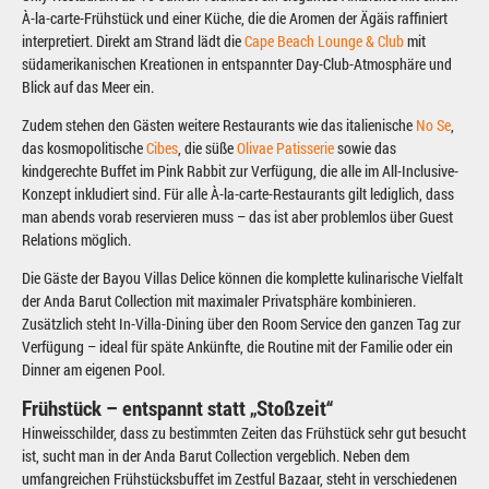
À-la-carte-Frühstück und einer Küche, die die Aromen der Ägäis raffiniert
interpretiert. Direkt am Strand lädt die
Cape Beach Lounge & Club
mit
südamerikanischen Kreationen in entspannter Day-Club-Atmosphäre und
Blick auf das Meer ein.
Zudem stehen den Gästen weitere Restaurants wie das italienische
No Se
,
das kosmopolitische
Cibes
, die süße
Olivae Patisserie
sowie das
kindgerechte Buffet im Pink Rabbit zur Verfügung, die alle im All-Inclusive-
Konzept inkludiert sind. Für alle À-la-carte-Restaurants gilt lediglich, dass
man abends vorab reservieren muss – das ist aber problemlos über Guest
Relations möglich.
Die Gäste der Bayou Villas Delice können die komplette kulinarische Vielfalt
der Anda Barut Collection mit maximaler Privatsphäre kombinieren.
Zusätzlich steht In-Villa-Dining über den Room Service den ganzen Tag zur
Verfügung – ideal für späte Ankünfte, die Routine mit der Familie oder ein
Dinner am eigenen Pool.
Frühstück – entspannt statt „Stoßzeit“
Hinweisschilder, dass zu bestimmten Zeiten das Frühstück sehr gut besucht
ist, sucht man in der Anda Barut Collection vergeblich. Neben dem
umfangreichen Frühstücksbuffet im Zestful Bazaar, steht in verschiedenen