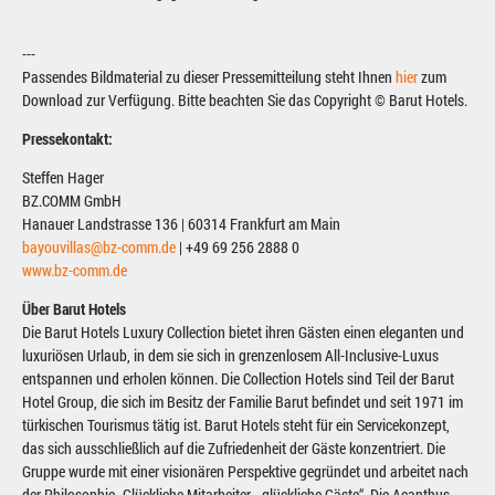
---
Passendes Bildmaterial zu dieser Pressemitteilung steht Ihnen
hier
zum
Download zur Verfügung. Bitte beachten Sie das Copyright © Barut Hotels.
Pressekontakt:
Steffen Hager
BZ.COMM GmbH
Hanauer Landstrasse 136 | 60314 Frankfurt am Main
bayouvillas@bz-comm.de
| +49 69 256 2888 0
www.bz-comm.de
Über Barut Hotels
Die Barut Hotels Luxury Collection bietet ihren Gästen einen eleganten und
luxuriösen Urlaub, in dem sie sich in grenzenlosem All-Inclusive-Luxus
entspannen und erholen können. Die Collection Hotels sind Teil der Barut
Hotel Group, die sich im Besitz der Familie Barut befindet und seit 1971 im
türkischen Tourismus tätig ist. Barut Hotels steht für ein Servicekonzept,
das sich ausschließlich auf die Zufriedenheit der Gäste konzentriert. Die
Gruppe wurde mit einer visionären Perspektive gegründet und arbeitet nach
der Philosophie „Glückliche Mitarbeiter - glückliche Gäste“. Die Acanthus