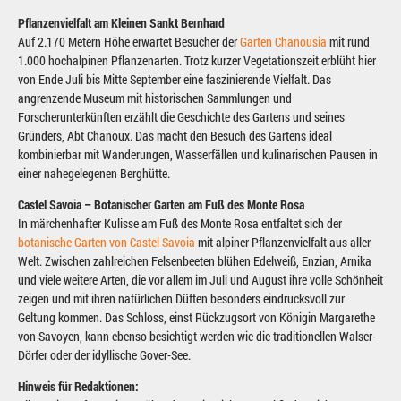
Pflanzenvielfalt am Kleinen Sankt Bernhard
Auf 2.170 Metern Höhe erwartet Besucher der
Garten Chanousia
mit rund
1.000 hochalpinen Pflanzenarten. Trotz kurzer Vegetationszeit erblüht hier
von Ende Juli bis Mitte September eine faszinierende Vielfalt. Das
angrenzende Museum mit historischen Sammlungen und
Forscherunterkünften erzählt die Geschichte des Gartens und seines
Gründers, Abt Chanoux. Das macht den Besuch des Gartens ideal
kombinierbar mit Wanderungen, Wasserfällen und kulinarischen Pausen in
einer nahegelegenen Berghütte.
Castel Savoia – Botanischer Garten am Fuß des Monte Rosa
In märchenhafter Kulisse am Fuß des Monte Rosa entfaltet sich der
botanische Garten von Castel Savoia
mit alpiner Pflanzenvielfalt aus aller
Welt. Zwischen zahlreichen Felsenbeeten blühen Edelweiß, Enzian, Arnika
und viele weitere Arten, die vor allem im Juli und August ihre volle Schönheit
zeigen und mit ihren natürlichen Düften besonders eindrucksvoll zur
Geltung kommen. Das Schloss, einst Rückzugsort von Königin Margarethe
von Savoyen, kann ebenso besichtigt werden wie die traditionellen Walser-
Dörfer oder der idyllische Gover-See.
Hinweis für Redaktionen: