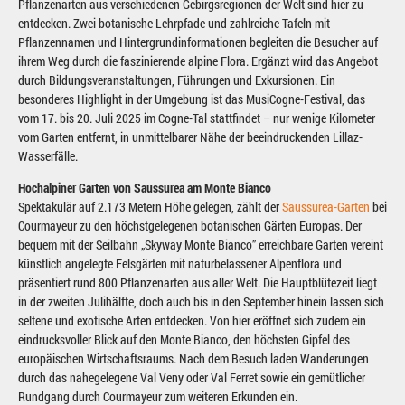
Pflanzenarten aus verschiedenen Gebirgsregionen der Welt sind hier zu
entdecken. Zwei botanische Lehrpfade und zahlreiche Tafeln mit
Pflanzennamen und Hintergrundinformationen begleiten die Besucher auf
ihrem Weg durch die faszinierende alpine Flora. Ergänzt wird das Angebot
durch Bildungsveranstaltungen, Führungen und Exkursionen. Ein
besonderes Highlight in der Umgebung ist das MusiCogne-Festival, das
vom 17. bis 20. Juli 2025 im Cogne-Tal stattfindet – nur wenige Kilometer
vom Garten entfernt, in unmittelbarer Nähe der beeindruckenden Lillaz-
Wasserfälle.
Hochalpiner Garten von Saussurea am Monte Bianco
Spektakulär auf 2.173 Metern Höhe gelegen, zählt der
Saussurea-Garten
bei
Courmayeur zu den höchstgelegenen botanischen Gärten Europas. Der
bequem mit der Seilbahn „Skyway Monte Bianco” erreichbare Garten vereint
künstlich angelegte Felsgärten mit naturbelassener Alpenflora und
präsentiert rund 800 Pflanzenarten aus aller Welt. Die Hauptblütezeit liegt
in der zweiten Julihälfte, doch auch bis in den September hinein lassen sich
seltene und exotische Arten entdecken. Von hier eröffnet sich zudem ein
eindrucksvoller Blick auf den Monte Bianco, den höchsten Gipfel des
europäischen Wirtschaftsraums. Nach dem Besuch laden Wanderungen
durch das nahegelegene Val Veny oder Val Ferret sowie ein gemütlicher
Rundgang durch Courmayeur zum weiteren Erkunden ein.