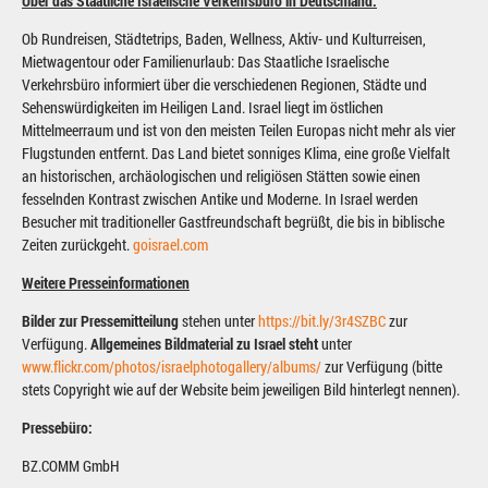
Über das Staatliche Israelische Verkehrsbüro in Deutschland:
Ob Rundreisen, Städtetrips, Baden, Wellness, Aktiv- und Kulturreisen,
Mietwagentour oder Familienurlaub: Das Staatliche Israelische
Verkehrsbüro informiert über die verschiedenen Regionen, Städte und
Sehenswürdigkeiten im Heiligen Land. Israel liegt im östlichen
Mittelmeerraum und ist von den meisten Teilen Europas nicht mehr als vier
Flugstunden entfernt. Das Land bietet sonniges Klima, eine große Vielfalt
an historischen, archäologischen und religiösen Stätten sowie einen
fesselnden Kontrast zwischen Antike und Moderne. In Israel werden
Besucher mit traditioneller Gastfreundschaft begrüßt, die bis in biblische
Zeiten zurückgeht.
goisrael.com
Weitere Presseinformationen
Bilder zur Pressemitteilung
stehen unter
https://bit.ly/3r4SZBC
zur
Verfügung.
Allgemeines Bildmaterial zu Israel steht
unter
www.flickr.com/photos/israelphotogallery/albums/
zur Verfügung (bitte
stets Copyright wie auf der Website beim jeweiligen Bild hinterlegt nennen).
Pressebüro:
BZ.COMM GmbH