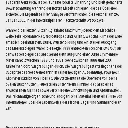
auf deren Gebrauch, lassen auf eine robuste Ernährung und breit gefächerte
Bewirtschaftung während der letzten Eiszeit schließen, die das Überleben
sicherte. Die Ergebnisse ihrer Analyse veröffentlichten die Forscher am 26.
Januar 2022 in der interdisziplinären Fachzeitschrift
PLOS ONE
.
Während der letzten Eiszeit („glaziales Maximum“) bedeckten Eisschilde
weite Teile Nordamerikas, Nordeuropas und Asiens, was das Klima der Erde
erheblich beeinflussten. Dürre, Wüstenbildung und ein starker Rückgang
des Meeresspiegels waren die Folge. 1989 entdeckten Forscher
Ohalo II
, als
der Wasserspiegel des Sees Genezareth aufgrund einer Dürre um mehrere
Meter sank. Zwischen 1989 und 1991 sowie zwischen 1998 und 2001
führte man dort Ausgrabungen durch. Die Ausgrabungsstätte liegt nahe der
Südspitze des Sees Genezareth in seiner heutigen Ausdehnung, etwa neun
Kilometer südlich von Tiberias. Die Stätte enthält die Überreste von sechs
ovalen Buschhütten, Feuerstellen unter freiem Himmel, das Grab eines
erwachsenen Mannes sowie verschiedene Einrichtungen und Abfallhaufen.
Das reichhaltige organische und anorganische Material liefert eine Fülle von
Informationen über die Lebensweise der Fischer, Jäger und Sammler dieser
Zeit.