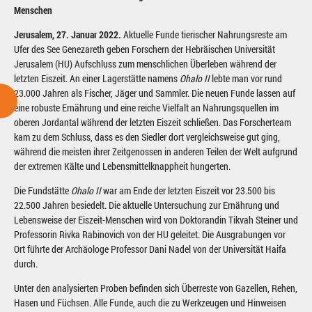
Menschen
Jerusalem, 27. Januar 2022.
Aktuelle Funde tierischer Nahrungsreste am
Ufer des See Genezareth geben Forschern der Hebräischen Universität
Jerusalem (HU) Aufschluss zum menschlichen Überleben während der
letzten Eiszeit. An einer Lagerstätte namens
Ohalo II
lebte man vor rund
23.000 Jahren als Fischer, Jäger und Sammler. Die neuen Funde lassen auf
eine robuste Ernährung und eine reiche Vielfalt an Nahrungsquellen im
oberen Jordantal während der letzten Eiszeit schließen. Das Forscherteam
kam zu dem Schluss, dass es den Siedler dort vergleichsweise gut ging,
während die meisten ihrer Zeitgenossen in anderen Teilen der Welt aufgrund
der extremen Kälte und Lebensmittelknappheit hungerten.
Die Fundstätte
Ohalo II
war am Ende der letzten Eiszeit vor 23.500 bis
22.500 Jahren besiedelt. Die aktuelle Untersuchung zur Ernährung und
Lebensweise der Eiszeit-Menschen wird von Doktorandin Tikvah Steiner und
Professorin Rivka Rabinovich von der HU geleitet. Die Ausgrabungen vor
Ort führte der Archäologe Professor Dani Nadel von der Universität Haifa
durch.
Unter den analysierten Proben befinden sich Überreste von Gazellen, Rehen,
Hasen und Füchsen. Alle Funde, auch die zu Werkzeugen und Hinweisen