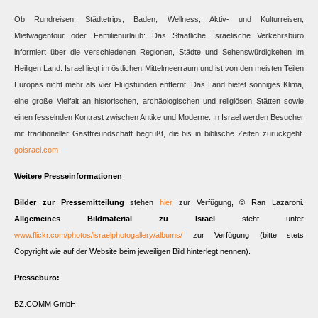
Ob Rundreisen, Städtetrips, Baden, Wellness, Aktiv- und Kulturreisen,
Mietwagentour oder Familienurlaub: Das Staatliche Israelische Verkehrsbüro
informiert über die verschiedenen Regionen, Städte und Sehenswürdigkeiten im
Heiligen Land. Israel liegt im östlichen Mittelmeerraum und ist von den meisten Teilen
Europas nicht mehr als vier Flugstunden entfernt. Das Land bietet sonniges Klima,
eine große Vielfalt an historischen, archäologischen und religiösen Stätten sowie
einen fesselnden Kontrast zwischen Antike und Moderne. In Israel werden Besucher
mit traditioneller Gastfreundschaft begrüßt, die bis in biblische Zeiten zurückgeht.
goisrael.com
Weitere Presseinformationen
Bilder zur Pressemitteilung
stehen
hier
zur Verfügung, © Ran Lazaroni.
Allgemeines Bildmaterial zu Israel
steht unter
www.flickr.com/photos/israelphotogallery/albums/
zur Verfügung (bitte stets
Copyright wie auf der Website beim jeweiligen Bild hinterlegt nennen).
Pressebüro:
BZ.COMM GmbH