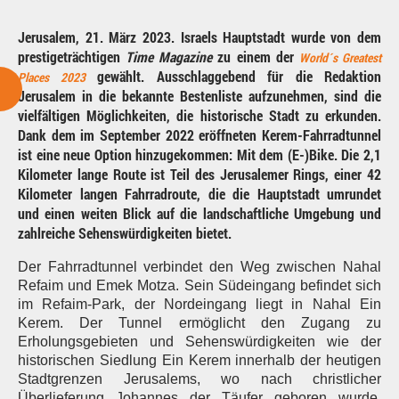
Jerusalem, 21. März 2023. Israels Hauptstadt wurde von dem
prestigeträchtigen
Time Magazine
zu einem der
World´s Greatest
gewählt. Ausschlaggebend für die Redaktion
Places 2023
Jerusalem in die bekannte Bestenliste aufzunehmen, sind die
vielfältigen Möglichkeiten, die historische Stadt zu erkunden.
Dank dem im September 2022 eröffneten Kerem-Fahrradtunnel
ist eine neue Option hinzugekommen: Mit dem (E-)Bike. Die 2,1
Kilometer lange Route ist Teil des Jerusalemer Rings, einer 42
Kilometer langen Fahrradroute, die die Hauptstadt umrundet
und einen weiten Blick auf die landschaftliche Umgebung und
zahlreiche Sehenswürdigkeiten bietet.
Der Fahrradtunnel verbindet den Weg zwischen Nahal
Refaim und Emek Motza. Sein Südeingang befindet sich
im Refaim-Park, der Nordeingang liegt in Nahal Ein
Kerem. Der Tunnel ermöglicht den Zugang zu
Erholungsgebieten und Sehenswürdigkeiten wie der
historischen Siedlung Ein Kerem innerhalb der heutigen
Stadtgrenzen Jerusalems, wo nach christlicher
Überlieferung Johannes der Täufer geboren wurde,