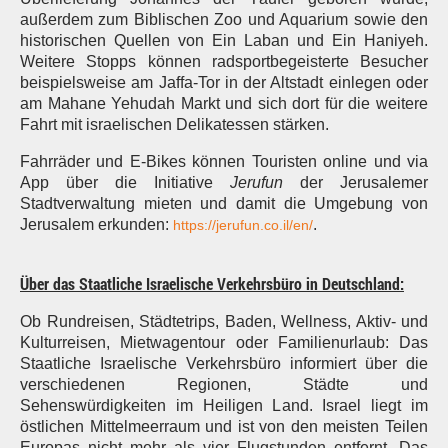
außerdem zum Biblischen Zoo und Aquarium sowie den
historischen Quellen von Ein Laban und Ein Haniyeh.
Weitere Stopps können radsportbegeisterte Besucher
beispielsweise am Jaffa-Tor in der Altstadt einlegen oder
am Mahane Yehudah Markt und sich dort für die weitere
Fahrt mit israelischen Delikatessen stärken.
Fahrräder und E-Bikes können Touristen online und via
App über die Initiative
Jerufun
der Jerusalemer
Stadtverwaltung mieten und damit die Umgebung von
Jerusalem erkunden:
.
https://jerufun.co.il/en/
Über das Staatliche Israelische Verkehrsbüro in Deutschland:
Ob Rundreisen, Städtetrips, Baden, Wellness, Aktiv- und
Kulturreisen, Mietwagentour oder Familienurlaub: Das
Staatliche Israelische Verkehrsbüro informiert über die
verschiedenen Regionen, Städte und
Sehenswürdigkeiten im Heiligen Land. Israel liegt im
östlichen Mittelmeerraum und ist von den meisten Teilen
Europas nicht mehr als vier Flugstunden entfernt. Das