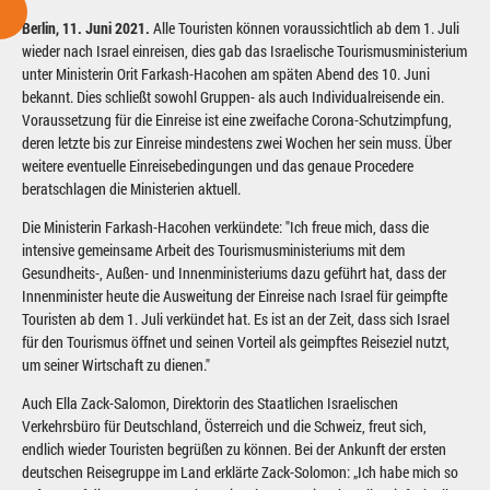
Berlin, 11. Juni 2021.
Alle Touristen können voraussichtlich ab dem 1. Juli
wieder nach Israel einreisen, dies gab das Israelische Tourismusministerium
unter Ministerin Orit Farkash-Hacohen am späten Abend des 10. Juni
bekannt. Dies schließt sowohl Gruppen- als auch Individualreisende ein.
Voraussetzung für die Einreise ist eine zweifache Corona-Schutzimpfung,
deren letzte bis zur Einreise mindestens zwei Wochen her sein muss. Über
weitere eventuelle Einreisebedingungen und das genaue Procedere
beratschlagen die Ministerien aktuell.
Die Ministerin Farkash-Hacohen verkündete: "Ich freue mich, dass die
intensive gemeinsame Arbeit des Tourismusministeriums mit dem
Gesundheits-, Außen- und Innenministeriums dazu geführt hat, dass der
Innenminister heute die Ausweitung der Einreise nach Israel für geimpfte
Touristen ab dem 1. Juli verkündet hat. Es ist an der Zeit, dass sich Israel
für den Tourismus öffnet und seinen Vorteil als geimpftes Reiseziel nutzt,
um seiner Wirtschaft zu dienen."
Auch Ella Zack-Salomon, Direktorin des Staatlichen Israelischen
Verkehrsbüro für Deutschland, Österreich und die Schweiz, freut sich,
endlich wieder Touristen begrüßen zu können. Bei der Ankunft der ersten
deutschen Reisegruppe im Land erklärte Zack-Solomon: „Ich habe mich so