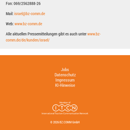
Fon: 069/2562888-26
Mail:
israel@bz-comm.de
Web:
www.bz-comm.de
Alle aktuellen Pressemitteilungen gibt es auch unter
www.bz-
comm.de/de/kunden/israel/
Jobs
Datenschutz
Impressum
KI-Hinweise
© 2026 BZ.COMM GmbH