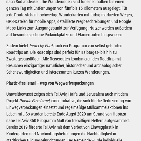
nach Süd abdecken. Die Wanderungen sind für einen halben bis einen
ganzen Tag mit Entfernungen von fünf bis 15 Kilometern ausgelegt. Für
jede Route stehen hochwertige Wanderkarten mit farbig markierten Wegen,
GPS-Dateien für mobile Apps, detaillierte Wegbeschreibungen und Google
Maps-Links zum Ausgangspunkt zur Verfügung. Nutzer werden außerdem
auf besonders schöne Picknickplätze und Flanierrouten hingewiesen.
Zudem bietet
Israel by Foot
auch ein Programm von selbst geführten
Roadtrips an. Die Roadtrips sind perfekt für Halbtages- bis hin zu
Zweitagesausflügen. Alle Reiserouten kombinieren den Roadtrip mit
Besuchen einzigartiger natürlicher, historischer und archäologischer
Sehenswürdigkeiten und interessanten kurzen Wanderungen.
Plastic-free Israel – weg von Wegwerfverpackungen
Umweltbewusst zeigen sich Tel Aviv, Haifa und Jerusalem auch mit dem
Projekt
Plastic Free Israel
, einer Initiative, die sich für die Reduzierung von
Einwegverpackungen einsetzt und regelmäßige Müllsammelaktionen ins
Leben ruft. So wurden bereits Ende Augst 2020 am Strand von Hapirza
nahe Tel Aviv 360 Kilogramm Müll von freiwilligen Helfern aufgesammelt.
Bereits 2019 förderte Tel Aviv mit dem Verbot von Einwegplastik in
Kindergärten und Nachmittagsbetreuungen die Nachhaltigkeit in
städtischen Bildungseinrichtungen. Der Gemeinde wurde individuelle