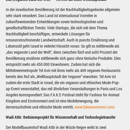
In der israelischen Bevölkerung ist der Nachhaltigkeitsgedanke allgemein
sehr stark verankert. Das Land ist international Vorreiter in
zukunftsweisenden Entwicklungen sowie technologischen und
gesellschaftlichen Trends: Viele Startups, die sich mit dem Thema
Nachhaltigkeit beschäftigen, entwickeln Lösungen für
ressourcenschonende Landwirtschaft. Auch in puncto Ernährung und
Lebensstil geht Israel in vielerlei Hinsicht voran: So gilt es mittlerweile als
„das veganste Land der Welt“, denn zwischen fünf und acht Prozent der
Bevölkerung ernähren mittlerweile sich ganz ohne tierische Produkte. Dies
entspricht mehr als 450.000 Einwohnern. Zudem hat sich die
Mittelmeermetropole Tel Aviv mit ihren mehr als 400 veganen Restaurants
bereits den Ruf als „Welthauptstadt der Veganer“ erworben. Tel Aviv ist
zudem die erste Stadt in Israel, die ein veganes und ethisches Mode-Pop-
up-Event veranstaltet, das mit ähnlichen Veranstaltungen in Paris und Los
Angeles korrespondiert: Das F.A.K.E-Festival steht für Fashion for Animal
Kingdom and Environment und ist eine Modebewegung, die
tierversuchsfreie und ethische Mode vertritt.
www.fakemovement.com/
Wadi Attir: Beduinenprojekt für Wissenserhalt und Technologietransfer
Der Modellbauernhof Wadi Attir in der Wüste Negev wirkt in zwei