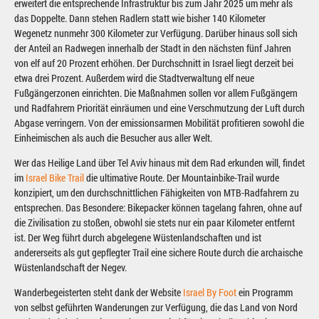
erweitert die entsprechende Infrastruktur bis zum Jahr 2025 um mehr als
das Doppelte. Dann stehen Radlern statt wie bisher 140 Kilometer
Wegenetz nunmehr 300 Kilometer zur Verfügung. Darüber hinaus soll sich
der Anteil an Radwegen innerhalb der Stadt in den nächsten fünf Jahren
von elf auf 20 Prozent erhöhen. Der Durchschnitt in Israel liegt derzeit bei
etwa drei Prozent. Außerdem wird die Stadtverwaltung elf neue
Fußgängerzonen einrichten. Die Maßnahmen sollen vor allem Fußgängern
und Radfahrern Priorität einräumen und eine Verschmutzung der Luft durch
Abgase verringern. Von der emissionsarmen Mobilität profitieren sowohl die
Einheimischen als auch die Besucher aus aller Welt.
Wer das Heilige Land über Tel Aviv hinaus mit dem Rad erkunden will, findet
im
Israel Bike Trail
die ultimative Route. Der Mountainbike-Trail wurde
konzipiert, um den durchschnittlichen Fähigkeiten von MTB-Radfahrern zu
entsprechen. Das Besondere: Bikepacker können tagelang fahren, ohne auf
die Zivilisation zu stoßen, obwohl sie stets nur ein paar Kilometer entfernt
ist. Der Weg führt durch abgelegene Wüstenlandschaften und ist
andererseits als gut gepflegter Trail eine sichere Route durch die archaische
Wüstenlandschaft der Negev.
Wanderbegeisterten steht dank der Website
Israel By Foot
ein Programm
von selbst geführten Wanderungen zur Verfügung, die das Land von Nord