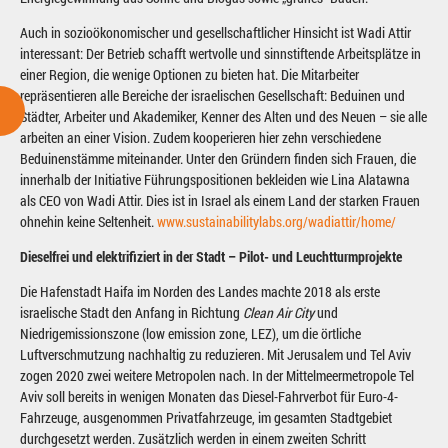
Auch in sozioökonomischer und gesellschaftlicher Hinsicht ist Wadi Attir
interessant: Der Betrieb schafft wertvolle und sinnstiftende Arbeitsplätze in
einer Region, die wenige Optionen zu bieten hat. Die Mitarbeiter
repräsentieren alle Bereiche der israelischen Gesellschaft: Beduinen und
Städter, Arbeiter und Akademiker, Kenner des Alten und des Neuen – sie alle
arbeiten an einer Vision. Zudem kooperieren hier zehn verschiedene
Beduinenstämme miteinander. Unter den Gründern finden sich Frauen, die
innerhalb der Initiative Führungspositionen bekleiden wie Lina Alatawna
als CEO von Wadi Attir. Dies ist in Israel als einem Land der starken Frauen
ohnehin keine Seltenheit.
www.sustainabilitylabs.org/wadiattir/home/
Dieselfrei und elektrifiziert in der Stadt – Pilot- und Leuchtturmprojekte
Die Hafenstadt Haifa im Norden des Landes machte 2018 als erste
israelische Stadt den Anfang in Richtung
Clean Air City
und
Niedrigemissionszone (low emission zone, LEZ), um die örtliche
Luftverschmutzung nachhaltig zu reduzieren. Mit Jerusalem und Tel Aviv
zogen 2020 zwei weitere Metropolen nach. In der Mittelmeermetropole Tel
Aviv soll bereits in wenigen Monaten das Diesel-Fahrverbot für Euro-4-
Fahrzeuge, ausgenommen Privatfahrzeuge, im gesamten Stadtgebiet
durchgesetzt werden. Zusätzlich werden in einem zweiten Schritt