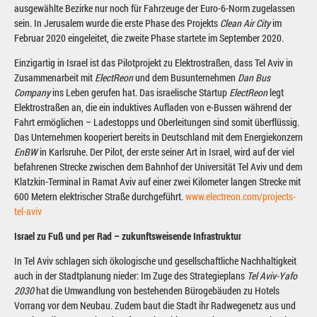
ausgewählte Bezirke nur noch für Fahrzeuge der Euro-6-Norm zugelassen
sein. In Jerusalem wurde die erste Phase des Projekts
Clean Air City
im
Februar 2020 eingeleitet, die zweite Phase startete im September 2020.
Einzigartig in Israel ist das Pilotprojekt zu Elektrostraßen, dass Tel Aviv in
Zusammenarbeit mit
ElectReon
und dem Busunternehmen
Dan Bus
Company
ins Leben gerufen hat. Das israelische Startup
ElectReon
legt
Elektrostraßen an, die ein induktives Aufladen von e-Bussen während der
Fahrt ermöglichen – Ladestopps und Oberleitungen sind somit überflüssig.
Das Unternehmen kooperiert bereits in Deutschland mit dem Energiekonzern
EnBW
in Karlsruhe. Der Pilot, der erste seiner Art in Israel, wird auf der viel
befahrenen Strecke zwischen dem Bahnhof der Universität Tel Aviv und dem
Klatzkin-Terminal in Ramat Aviv auf einer zwei Kilometer langen Strecke mit
600 Metern elektrischer Straße durchgeführt.
www.electreon.com/projects-
tel-aviv
Israel zu Fuß und per Rad – zukunftsweisende Infrastruktur
In Tel Aviv schlagen sich ökologische und gesellschaftliche Nachhaltigkeit
auch in der Stadtplanung nieder: Im Zuge des Strategieplans
Tel Aviv-Yafo
2030
hat die Umwandlung von bestehenden Bürogebäuden zu Hotels
Vorrang vor dem Neubau. Zudem baut die Stadt ihr Radwegenetz aus und