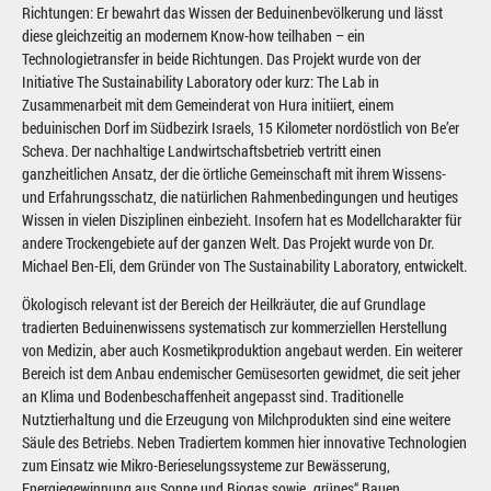
Richtungen: Er bewahrt das Wissen der Beduinenbevölkerung und lässt
diese gleichzeitig an modernem Know-how teilhaben – ein
Technologietransfer in beide Richtungen. Das Projekt wurde von der
Initiative The Sustainability Laboratory oder kurz: The Lab in
Zusammenarbeit mit dem Gemeinderat von Hura initiiert, einem
beduinischen Dorf im Südbezirk Israels, 15 Kilometer nordöstlich von Be’er
Scheva. Der nachhaltige Landwirtschaftsbetrieb vertritt einen
ganzheitlichen Ansatz, der die örtliche Gemeinschaft mit ihrem Wissens-
und Erfahrungsschatz, die natürlichen Rahmenbedingungen und heutiges
Wissen in vielen Disziplinen einbezieht. Insofern hat es Modellcharakter für
andere Trockengebiete auf der ganzen Welt. Das Projekt wurde von Dr.
Michael Ben-Eli, dem Gründer von The Sustainability Laboratory, entwickelt.
Ökologisch relevant ist der Bereich der Heilkräuter, die auf Grundlage
tradierten Beduinenwissens systematisch zur kommerziellen Herstellung
von Medizin, aber auch Kosmetikproduktion angebaut werden. Ein weiterer
Bereich ist dem Anbau endemischer Gemüsesorten gewidmet, die seit jeher
an Klima und Bodenbeschaffenheit angepasst sind. Traditionelle
Nutztierhaltung und die Erzeugung von Milchprodukten sind eine weitere
Säule des Betriebs. Neben Tradiertem kommen hier innovative Technologien
zum Einsatz wie Mikro-Berieselungssysteme zur Bewässerung,
Energiegewinnung aus Sonne und Biogas sowie „grünes“ Bauen.