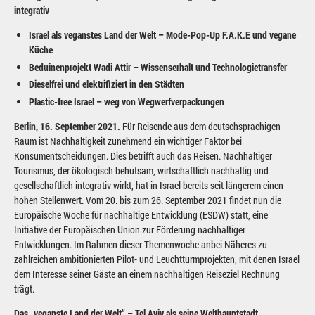
integrativ
Israel als veganstes Land der Welt – Mode-Pop-Up F.A.K.E und vegane
Küche
Beduinenprojekt Wadi Attir – Wissenserhalt und Technologietransfer
Dieselfrei und elektrifiziert in den Städten
Plastic-free Israel – weg von Wegwerfverpackungen
Berlin, 16. September 2021.
Für Reisende aus dem deutschsprachigen
Raum ist Nachhaltigkeit zunehmend ein wichtiger Faktor bei
Konsumentscheidungen. Dies betrifft auch das Reisen. Nachhaltiger
Tourismus, der ökologisch behutsam, wirtschaftlich nachhaltig und
gesellschaftlich integrativ wirkt, hat in Israel bereits seit längerem einen
hohen Stellenwert. Vom 20. bis zum 26. September 2021 findet nun die
Europäische Woche für nachhaltige Entwicklung (ESDW) statt, eine
Initiative der Europäischen Union zur Förderung nachhaltiger
Entwicklungen. Im Rahmen dieser Themenwoche anbei Näheres zu
zahlreichen ambitionierten Pilot- und Leuchtturmprojekten, mit denen Israel
dem Interesse seiner Gäste an einem nachhaltigen Reiseziel Rechnung
trägt.
Das „veganste Land der Welt“ – Tel Aviv als seine Welthauptstadt