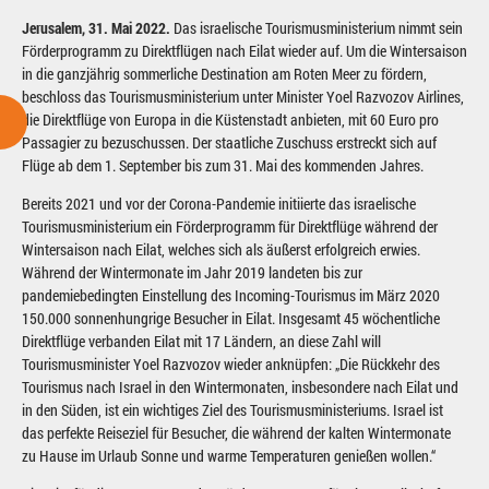
Jerusalem, 31. Mai 2022.
Das israelische Tourismusministerium nimmt sein
Förderprogramm zu Direktflügen nach Eilat wieder auf. Um die Wintersaison
in die ganzjährig sommerliche Destination am Roten Meer zu fördern,
beschloss das Tourismusministerium unter Minister Yoel Razvozov Airlines,
die Direktflüge von Europa in die Küstenstadt anbieten, mit 60 Euro pro
Passagier zu bezuschussen. Der staatliche Zuschuss erstreckt sich auf
Flüge ab dem 1. September bis zum 31. Mai des kommenden Jahres.
Bereits 2021 und vor der Corona-Pandemie initiierte das israelische
Tourismusministerium ein Förderprogramm für Direktflüge während der
Wintersaison nach Eilat, welches sich als äußerst erfolgreich erwies.
Während der Wintermonate im Jahr 2019 landeten bis zur
pandemiebedingten Einstellung des Incoming-Tourismus im März 2020
150.000 sonnenhungrige Besucher in Eilat. Insgesamt 45 wöchentliche
Direktflüge verbanden Eilat mit 17 Ländern, an diese Zahl will
Tourismusminister Yoel Razvozov wieder anknüpfen: „Die Rückkehr des
Tourismus nach Israel in den Wintermonaten, insbesondere nach Eilat und
in den Süden, ist ein wichtiges Ziel des Tourismusministeriums. Israel ist
das perfekte Reiseziel für Besucher, die während der kalten Wintermonate
zu Hause im Urlaub Sonne und warme Temperaturen genießen wollen.“