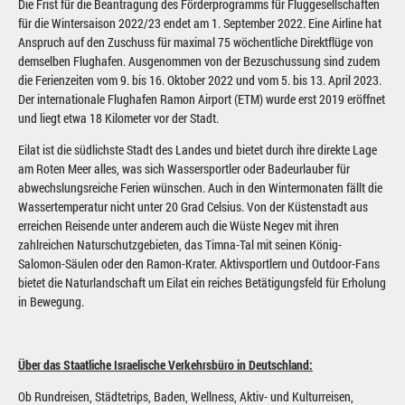
Die Frist für die Beantragung des Förderprogramms für Fluggesellschaften
für die Wintersaison 2022/23 endet am 1. September 2022. Eine Airline hat
Anspruch auf den Zuschuss für maximal 75 wöchentliche Direktflüge von
demselben Flughafen. Ausgenommen von der Bezuschussung sind zudem
die Ferienzeiten vom 9. bis 16. Oktober 2022 und vom 5. bis 13. April 2023.
Der internationale Flughafen Ramon Airport (ETM) wurde erst 2019 eröffnet
und liegt etwa 18 Kilometer vor der Stadt.
Eilat ist die südlichste Stadt des Landes und bietet durch ihre direkte Lage
am Roten Meer alles, was sich Wassersportler oder Badeurlauber für
abwechslungsreiche Ferien wünschen. Auch in den Wintermonaten fällt die
Wassertemperatur nicht unter 20 Grad Celsius. Von der Küstenstadt aus
erreichen Reisende unter anderem auch die Wüste Negev mit ihren
zahlreichen Naturschutzgebieten, das Timna-Tal mit seinen König-
Salomon-Säulen oder den Ramon-Krater. Aktivsportlern und Outdoor-Fans
bietet die Naturlandschaft um Eilat ein reiches Betätigungsfeld für Erholung
in Bewegung.
Über das Staatliche Israelische Verkehrsbüro in Deutschland:
Ob Rundreisen, Städtetrips, Baden, Wellness, Aktiv- und Kulturreisen,