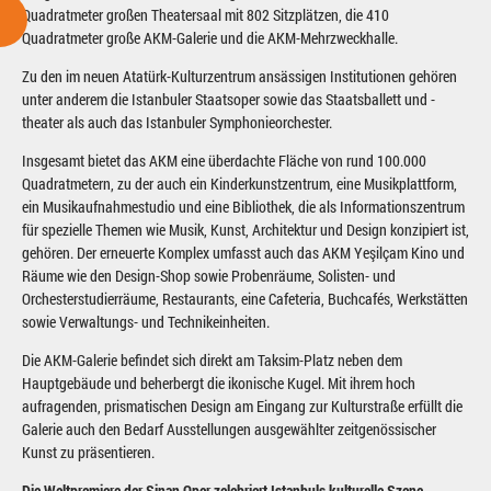
Quadratmeter großen Theatersaal mit 802 Sitzplätzen, die 410
Quadratmeter große AKM-Galerie und die AKM-Mehrzweckhalle.
Zu den im neuen Atatürk-Kulturzentrum ansässigen Institutionen gehören
unter anderem die Istanbuler Staatsoper sowie das Staatsballett und -
theater als auch das Istanbuler Symphonieorchester.
Insgesamt bietet das AKM eine überdachte Fläche von rund 100.000
Quadratmetern, zu der auch ein Kinderkunstzentrum, eine Musikplattform,
ein Musikaufnahmestudio und eine Bibliothek, die als Informationszentrum
für spezielle Themen wie Musik, Kunst, Architektur und Design konzipiert ist,
gehören. Der erneuerte Komplex umfasst auch das AKM Yeşilçam Kino und
Räume wie den Design-Shop sowie Probenräume, Solisten- und
Orchesterstudierräume, Restaurants, eine Cafeteria, Buchcafés, Werkstätten
sowie Verwaltungs- und Technikeinheiten.
Die AKM-Galerie befindet sich direkt am Taksim-Platz neben dem
Hauptgebäude und beherbergt die ikonische Kugel. Mit ihrem hoch
aufragenden, prismatischen Design am Eingang zur Kulturstraße erfüllt die
Galerie auch den Bedarf Ausstellungen ausgewählter zeitgenössischer
Kunst zu präsentieren.
Die Weltpremiere der Sinan Oper zelebriert Istanbuls kulturelle Szene