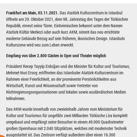
Frankfurt am Main, 03.11.2021.
Das Atatürk Kulturzentrum in Istanbul
öffnete am 29. Oktober 2021, dem 98. Jahrestag des Tages der Türkischen
Republik, erneut seine Türen. Einheimischen bekannt unter dem Namen
Atatürk Kültür Merkezi oder auch kurz AKM, nimmt das neu errichtete
moderne Gebäude Bezug auf sein früheres, ikonisches Design. Istanbuls
Kulturszene wird neu zum Leben erweckt.
Empfang von über 2.800 Gästen in Oper und Theater möglich
Präsident Recep Tayyip Erdoğan und der Minister für Kultur und Tourismus,
Mehmet Nuri Ersoy, eröffneten das Istanbuler Atatürk-Kulturzentrum im
Rahmen einer Feierlichkeit, an der prominente Persönlichkeiten aus
Wirtschaft, Kunst und Wissenschaft sowie Vertreter von
Nichtregierungsorganisationen und lokalen sowie ausländischen Medien
teilnahmen.
Das AKM wurde innerhalb von zweieinhalb Jahren vom Ministerium für
Kultur und Tourismus für ungefähr zwei Milliarden Türkische Lira komplett
umgebaut und empfängt seine Besucher in einem 49.000 Quadratmeter
großen Opernhaus mit 2.040 Sitzplätzen, welches mit modernster Technik
ausgestattet ist. Das Zentrum verfügt außerdem über einen 16.300