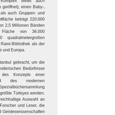
 Komplex bietet auch
 geöffnet), einen Baby-,
h als auch Gruppen- und
tfläche beträgt 220.000
von 2,5 Millionen Bänden
 Fläche von 36.000
0 quadratmetergroßen
 Rami-Bibliothek als der
ye und Europa.
tanbul gebracht, um die
nstlerischen Bedürfnisse
 des Konzepts einer
 und des modernen
e Spezialbüchersammlung
e größte Türkiyes werden.
 reichhaltige Auswahl an
Forscher und Leser, die
nd Geisteswissenschaften