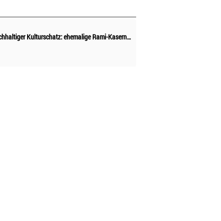
Istanbuls nachhaltiger Kulturschatz: ehemalige Rami-Kaserne eröffnet als größter Bibliothekskomplex Europas wieder