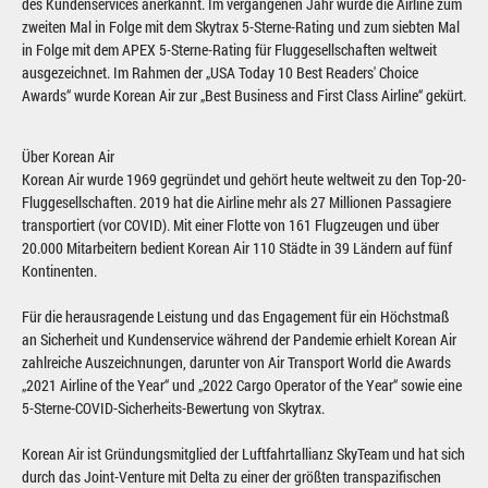
des Kundenservices anerkannt. Im vergangenen Jahr wurde die Airline zum
zweiten Mal in Folge mit dem Skytrax 5-Sterne-Rating und zum siebten Mal
in Folge mit dem APEX 5-Sterne-Rating für Fluggesellschaften weltweit
ausgezeichnet. Im Rahmen der „USA Today 10 Best Readers' Choice
Awards“ wurde Korean Air zur „Best Business and First Class Airline“ gekürt.
Über Korean Air
Korean Air wurde 1969 gegründet und gehört heute weltweit zu den Top-20-
Fluggesellschaften. 2019 hat die Airline mehr als 27 Millionen Passagiere
transportiert (vor COVID). Mit einer Flotte von 161 Flugzeugen und über
20.000 Mitarbeitern bedient Korean Air 110 Städte in 39 Ländern auf fünf
Kontinenten.
Für die herausragende Leistung und das Engagement für ein Höchstmaß
an Sicherheit und Kundenservice während der Pandemie erhielt Korean Air
zahlreiche Auszeichnungen, darunter von Air Transport World die Awards
„2021 Airline of the Year“ und „2022 Cargo Operator of the Year“ sowie eine
5-Sterne-COVID-Sicherheits-Bewertung von Skytrax.
Korean Air ist Gründungsmitglied der Luftfahrtallianz SkyTeam und hat sich
durch das Joint-Venture mit Delta zu einer der größten transpazifischen