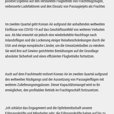
positive Ergebnis auf den verstärkten Flugbetrieb von Frachtflugzeugen,
verbesserte Ladefaktoren und den Einsatz von Passagierjets als Frachter.
Im zweiten Quartal geht Korean Air aufgrund der anhaltenden weltweiten
Einflüsse von COVID-19 auf das Geschäftsumfeld von weiteren Verlusten
aus. Ab Mai erwartet sie jedoch eine wiederbelebte Nachfrage nach
Inlandsflügen und die Lockerung einiger Reisebeschränkungen durch die
USA und einige europäische Länder, um die Umsatzeinbußen zu mindern.
Sie wird ihre auf Gewinn gerichteten Bemühungen auf der Grundlage
absoluter Sicherheit und eines effizienten Flugbetriebs fortsetzen.
Auch auf dem Frachtmarkt rechnet Korean Air im zweiten Quartal aufgrund
des weltweiten Rückgangs und der Aussetzung von Passagierflügen mit
weiteren Zulieferungsengpässen. Dieser Kapazitätsmangel wird es ihr
ermöglichen, den profitablen Betrieb im Frachtgeschäft fortzusetzen.
„Ich schätze das Engagement und die Opferbereitschaft unserer
Führungskräfte und Mitarbeiter sehr; die Führungskräfte haben auf bis zu