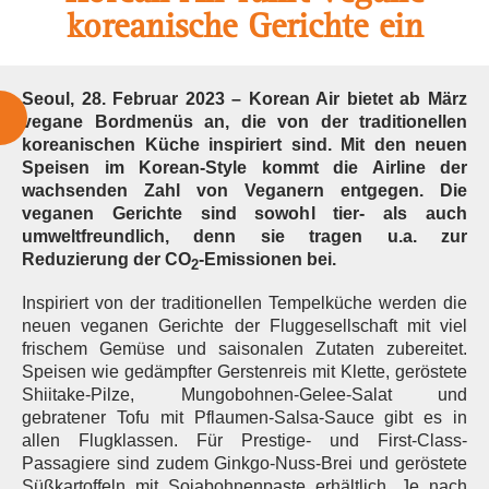
koreanische Gerichte ein
Seoul, 28. Februar 2023 – Korean Air bietet ab März
vegane Bordmenüs an, die von der traditionellen
koreanischen Küche inspiriert sind.
Mit den neuen
Speisen im Korean-Style kommt die Airline der
wachsenden Zahl von Veganern entgegen. Die
veganen Gerichte sind sowohl tier- als auch
umweltfreundlich, denn sie tragen u.a. zur
Reduzierung der CO
-Emissionen bei.
2
Inspiriert von der traditionellen Tempelküche werden die
neuen veganen Gerichte der Fluggesellschaft mit viel
frischem Gemüse und saisonalen Zutaten zubereitet.
Speisen wie gedämpfter Gerstenreis mit Klette, geröstete
Shiitake-Pilze, Mungobohnen-Gelee-Salat und
gebratener Tofu mit Pflaumen-Salsa-Sauce gibt es in
allen Flugklassen. Für Prestige- und First-Class-
Passagiere sind zudem Ginkgo-Nuss-Brei und geröstete
Süßkartoffeln mit Sojabohnenpaste erhältlich. Je nach