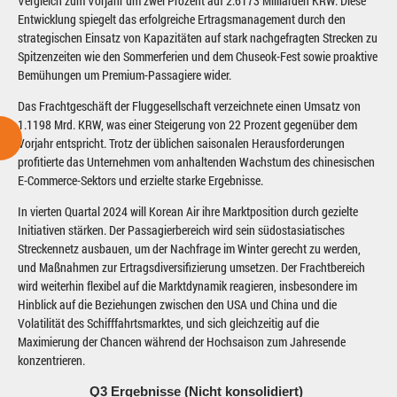
Vergleich zum Vorjahr um zwei Prozent auf 2.6173 Milliarden KRW. Diese
Entwicklung spiegelt das erfolgreiche Ertragsmanagement durch den
strategischen Einsatz von Kapazitäten auf stark nachgefragten Strecken zu
Spitzenzeiten wie den Sommerferien und dem Chuseok-Fest sowie proaktive
Bemühungen um Premium-Passagiere wider.
Das Frachtgeschäft der Fluggesellschaft verzeichnete einen Umsatz von
1.1198 Mrd. KRW, was einer Steigerung von 22 Prozent gegenüber dem
Vorjahr entspricht. Trotz der üblichen saisonalen Herausforderungen
profitierte das Unternehmen vom anhaltenden Wachstum des chinesischen
E-Commerce-Sektors und erzielte starke Ergebnisse.
In vierten Quartal 2024 will Korean Air ihre Marktposition durch gezielte
Initiativen stärken. Der Passagierbereich wird sein südostasiatisches
Streckennetz ausbauen, um der Nachfrage im Winter gerecht zu werden,
und Maßnahmen zur Ertragsdiversifizierung umsetzen. Der Frachtbereich
wird weiterhin flexibel auf die Marktdynamik reagieren, insbesondere im
Hinblick auf die Beziehungen zwischen den USA und China und die
Volatilität des Schifffahrtsmarktes, und sich gleichzeitig auf die
Maximierung der Chancen während der Hochsaison zum Jahresende
konzentrieren.
Q3 Ergebnisse (Nicht konsolidiert)