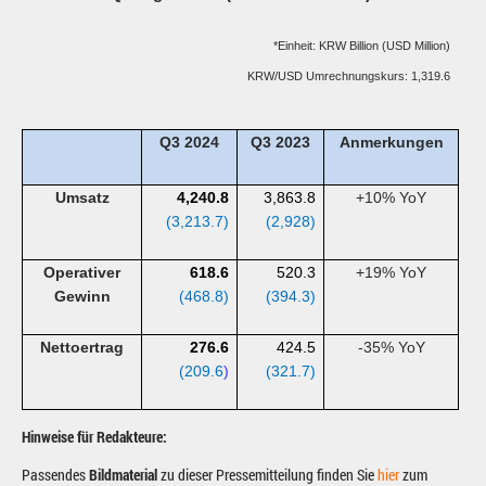
*Einheit: KRW Billion (USD Million)
KRW/USD Umrechnungskurs: 1,319.6
Q3 2024
Q3 2023
Anmerkungen
Umsatz
4,240.8
3,863.8
+10% YoY
(3,213.7)
(2,928)
Operativer
618.6
520.3
+19% YoY
Gewinn
(468.8)
(394.3)
Nettoertrag
276.6
424.5
-35% YoY
(209.6
)
(321.7)
Hinweise für Redakteure:
Passendes
Bildmaterial
zu dieser Pressemitteilung finden Sie
hier
zum