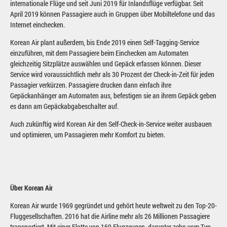
internationale Flüge und seit Juni 2019 für Inlandsflüge verfügbar. Seit
April 2019 können Passagiere auch in Gruppen über Mobiltelefone und das
Internet einchecken.
Korean Air plant außerdem, bis Ende 2019 einen Self-Tagging-Service
einzuführen, mit dem Passagiere beim Einchecken am Automaten
gleichzeitig Sitzplätze auswählen und Gepäck erfassen können. Dieser
Service wird voraussichtlich mehr als 30 Prozent der Check-in-Zeit für jeden
Passagier verkürzen. Passagiere drucken dann einfach ihre
Gepäckanhänger am Automaten aus, befestigen sie an ihrem Gepäck geben
es dann am Gepäckabgabeschalter auf.
Auch zukünftig wird Korean Air den Self-Check-in-Service weiter ausbauen
und optimieren, um Passagieren mehr Komfort zu bieten.
Über Korean Air
Korean Air wurde 1969 gegründet und gehört heute weltweit zu den Top-20-
Fluggesellschaften. 2016 hat die Airline mehr als 26 Millionen Passagiere
transportiert. Mit einer Flotte von 169 Flugzeugen, darunter zehn vom Typ