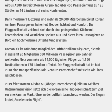
Airbus A380, betreibt Korean Air pro Tag über 460 Passagierflüge zu 125
Städten in 44 Ländern auf sechs Kontinenten.
Dank moderner Flugzeuge und mehr als 20.000 Mitarbeitern bietet Korean
Air ihren Passagieren Sicherheit, Bequemlichkeit und Komfort. Die
Fluggesellschaft zeichnet sich durch eine preisgekrönte Küche mit
koreanischen und westlichen Speisen aus und bietet ihren Passagieren an
Bord ein hochmodernes Unterhaltungssystem.
Korean Air ist Gründungsmitglied der Luftfahrtallianz SkyTeam, die mit
insgesamt 20 Mitgliedern 630 Millionen Passagieren pro Jahr ein
weltweites Netz von mehr als 14,500 täglichen Flügen zu 1.150
Destinationen in 175 Ländern offeriert. Die Fluggesellschaft hat im Mai
2018 eine transpazifische Join-Venture-Partnerschaft mit Delta Air Lines
geschlossen.
2019 feiert Korean Air das 50-jährige Unternehmensjubiläum. Mit ihrer
Unternehmensvision setzt sich die koreanische Fluggesellschaft zum Ziel,
ein anerkannter Marktführer in der Luftfahrtbranche zu werden. Der Slogan
lautet „Excellence in Flight“.