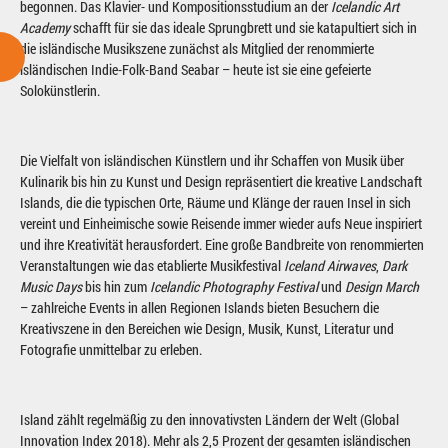
begonnen. Das Klavier- und Kompositionsstudium an der
Icelandic Art
Academy
schafft für sie das ideale Sprungbrett und sie katapultiert sich in
die isländische Musikszene zunächst als Mitglied der renommierte
isländischen Indie-Folk-Band Seabar – heute ist sie eine gefeierte
Solokünstlerin.
Die Vielfalt von isländischen Künstlern und ihr Schaffen von Musik über
Kulinarik bis hin zu Kunst und Design repräsentiert die kreative Landschaft
Islands, die die typischen Orte, Räume und Klänge der rauen Insel in sich
vereint und Einheimische sowie Reisende immer wieder aufs Neue inspiriert
und ihre Kreativität herausfordert. Eine große Bandbreite von renommierten
Veranstaltungen wie das etablierte Musikfestival
Iceland Airwaves
,
Dark
Music Days
bis hin zum
Icelandic Photography Festival
und
Design March
– zahlreiche Events in allen Regionen Islands bieten Besuchern die
Kreativszene in den Bereichen wie Design, Musik, Kunst, Literatur und
Fotografie unmittelbar zu erleben.
Island zählt regelmäßig zu den innovativsten Ländern der Welt (Global
Innovation Index 2018). Mehr als 2,5 Prozent der gesamten isländischen