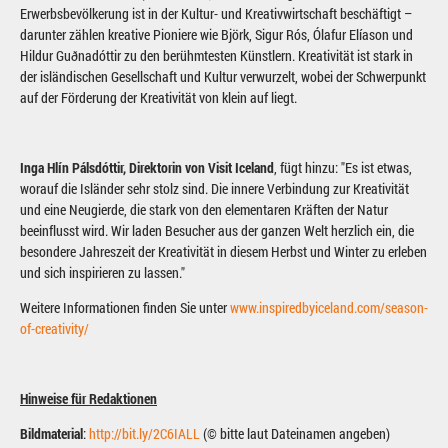
Erwerbsbevölkerung ist in der Kultur- und Kreativwirtschaft beschäftigt –
darunter zählen kreative Pioniere wie Björk, Sigur Rós, Ólafur Elíason und
Hildur Guðnadóttir zu den berühmtesten Künstlern. Kreativität ist stark in
der isländischen Gesellschaft und Kultur verwurzelt, wobei der Schwerpunkt
auf der Förderung der Kreativität von klein auf liegt.
Inga Hlín Pálsdóttir, Direktorin von Visit Iceland
, fügt hinzu: "Es ist etwas,
worauf die Isländer sehr stolz sind. Die innere Verbindung zur Kreativität
und eine Neugierde, die stark von den elementaren Kräften der Natur
beeinflusst wird. Wir laden Besucher aus der ganzen Welt herzlich ein, die
besondere Jahreszeit der Kreativität in diesem Herbst und Winter zu erleben
und sich inspirieren zu lassen."
Weitere Informationen finden Sie unter
www.inspiredbyiceland.com/season-
of-creativity/
Hinweise für Redaktionen
Bildmaterial
:
http://bit.ly/2C6IALL
(© bitte laut Dateinamen angeben)