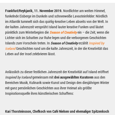
Frankfurt/Reykjavík, 11. November 2019.
Nordlichter am weiten Himmel,
funkelnde Eisberge im Dunkeln und schneeweiße Lavasteinfelder: Nördlich
im Atlantik tummelt sich das quirlig-kreative Leben abseits von der Welt. In
der kalten Jahreszeit versprüht Island lauter kreative Funken und läutet
pünktlich zum Winterbeginn die
Season of Creativity
ein – die Zeit, wenn die
Lichter sich im Schatten zur Ruhe legen und die verborgenen Geschichten
Islands zum Vorschein treten. In
Season of Creativity
erzählt
Inspired by
Iceland
Geschichten rund um die kalte Jahreszeit, in der die Kreativität das
Leben auf der Insel zelebrieren lässt.
Anlässlich zu dieser festlichen Jahreszeit der Kreativität auf Island eröffnet
Inspired by Iceland
gemeinsam mit
drei ausgewählten Kuratoren
aus den
Bereichen Musik, Kulinarik sowie Kunst und Design den diesjährigen Winter
mit ganz persönlichen Geschichten aus ihrer Heimat als größte
Inspirationsquelle ihres künstlerischen Schaffens:
Kari Thorsteinsson, Chefkoch von Café Nielsen und ehemaliger Spitzenkoch