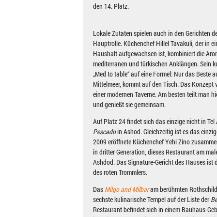
den 14. Platz.
Lokale Zutaten spielen auch in den Gerichten d
Hauptrolle. Küchenchef Hillel Tavakuli, der in 
Haushalt aufgewachsen ist, kombiniert die Aro
mediterranen und türkischen Anklängen. Sein kul
„Med to table“ auf eine Formel: Nur das Beste
Mittelmeer, kommt auf den Tisch. Das Konzept
einer modernen Taverne. Am besten teilt man hi
und genießt sie gemeinsam.
Auf Platz 24 findet sich das einzige nicht in Te
Pescado
in Ashod. Gleichzeitig ist es das einzi
2009 eröffnete Küchenchef Yehi Zino zusammen
in dritter Generation, dieses Restaurant am ma
Ashdod. Das Signature-Gericht des Hauses ist 
des roten Trommlers.
Das
Milgo and Milbar
am berühmten Rothschild-B
sechste kulinarische Tempel auf der Liste der
Be
Restaurant befindet sich in einem Bauhaus-Ge