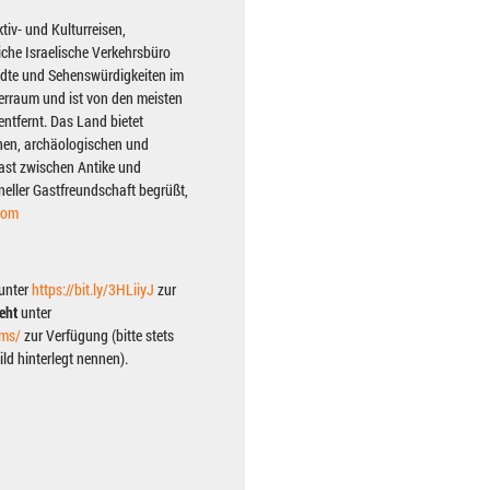
tiv- und Kulturreisen,
iche Israelische Verkehrsbüro
tädte und Sehenswürdigkeiten im
meerraum und ist von den meisten
entfernt. Das Land bietet
chen, archäologischen und
rast zwischen Antike und
neller Gastfreundschaft begrüßt,
com
unter
https://bit.ly/3HLiiyJ
zur
teht
unter
ums/
zur Verfügung (bitte stets
ld hinterlegt nennen).