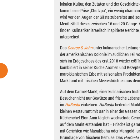
lokalen Kultur, den Zutaten und der Geschichte 
kommt eine Prise „Chutzpa“, ein wenig charman
wird vor den Augen der Gäste zubereitet und sor
Menü zählt dieses zwischen 16 und 20 Gänge. 
finden Kulinariker israelisch inspirierte Gerich
interpretiert.
Das
George & John
unter kulinarischer Leitung 
der amerikanischen Kolonie im südlichen Teil vo
sich im Erdgeschoss des erst 2018 wieder eröf
kombiniert in seiner Küche Aromen und Rezepte
marokkanischen Erbe mit saisonalen Produkte
Markt und mit frischen Meeresfrüchten aus de
Auf dem Carmel-Markt, einer kulinarischen Instit
Besucher nicht nur Gewürze und frische Lebens
im
HaBasta
einkehren.
HaBasta
bedeutet Markt
kleinen Restaurant mit Bar in einer der Gassen d
Küchenchef Elon Amir täglich wechselnde Gericht
auf dem Markt erstanden hat – Frische ist garan
mit Gerichten wie Masabbaha oder Mangold- un
Grundlage von frischem Gemüse. Das
HaBasta