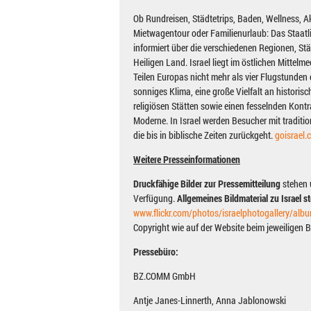
Ob Rundreisen, Städtetrips, Baden, Wellness, Ak
Mietwagentour oder Familienurlaub: Das Staatl
informiert über die verschiedenen Regionen, S
Heiligen Land. Israel liegt im östlichen Mittel
Teilen Europas nicht mehr als vier Flugstunden 
sonniges Klima, eine große Vielfalt an historis
religiösen Stätten sowie einen fesselnden Kont
Moderne. In Israel werden Besucher mit traditio
die bis in biblische Zeiten zurückgeht.
goisrael.
Weitere Presseinformationen
Druckfähige Bilder zur Pressemitteilung
stehen 
Verfügung.
Allgemeines Bildmaterial zu Israel s
www.flickr.com/photos/israelphotogallery/alb
Copyright wie auf der Website beim jeweiligen Bi
Pressebüro:
BZ.COMM GmbH
Antje Janes-Linnerth, Anna Jablonowski