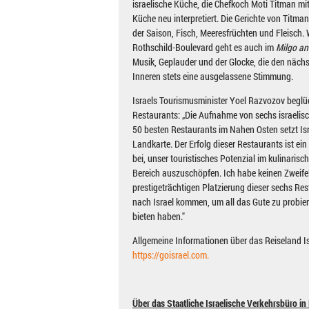
israelische Küche, die Chefkoch Moti Titman mit
Küche neu interpretiert. Die Gerichte von Titm
der Saison, Fisch, Meeresfrüchten und Fleisch.
Rothschild-Boulevard geht es auch im
Milgo an
Musik, Geplauder und der Glocke, die den näch
Inneren stets eine ausgelassene Stimmung.
Israels Tourismusminister Yoel Razvozov begl
Restaurants: „Die Aufnahme von sechs israelisc
50 besten Restaurants im Nahen Osten setzt Isr
Landkarte. Der Erfolg dieser Restaurants ist ein
bei, unser touristisches Potenzial im kulinari
Bereich auszuschöpfen. Ich habe keinen Zweife
prestigeträchtigen Platzierung dieser sechs Re
nach Israel kommen, um all das Gute zu probier
bieten haben."
Allgemeine Informationen über das Reiseland Is
https://goisrael.com.
Über das Staatliche Israelische Verkehrsbüro in