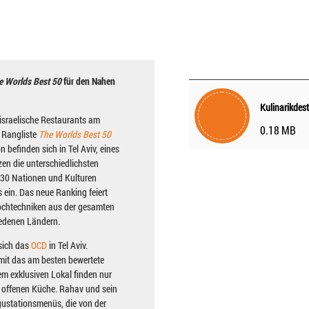
e Worlds Best 50
für den Nahen
israelische Restaurants am
0.18 MB
e Rangliste
The Worlds Best 50
befinden sich in Tel Aviv, eines
zen die unterschiedlichsten
30 Nationen und Kulturen
s ein. Das neue Ranking feiert
Kochtechniken aus der gesamten
iedenen Ländern.
 sich das
OCD
in Tel Aviv.
mit das am besten bewertete
dem exklusiven Lokal finden nur
er offenen Küche. Rahav und sein
gustationsmenüs, die von der