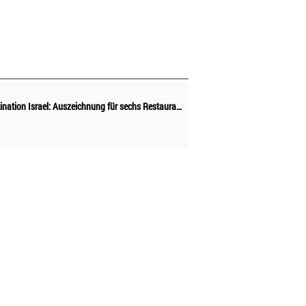
Kulinarikdestination Israel: Auszeichnung für sechs Restaurants als die Besten im Nahen Osten