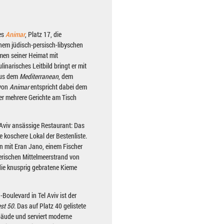
es
Animar
, Platz 17, die
einem jüdisch-persisch-libyschen
men seiner Heimat mit
inarisches Leitbild bringt er mit
 aus dem
Mediterranean
, dem
 von
Animar
entspricht dabei dem
er mehrere Gerichte am Tisch
l Aviv ansässige Restaurant: Das
ge koschere Lokal der Bestenliste.
 mit Eran Jano, einem Fischer
lerischen Mittelmeerstrand von
die knusprig gebratene Kieme
oulevard in Tel Aviv ist der
st 50
. Das auf Platz 40 gelistete
bäude und serviert moderne