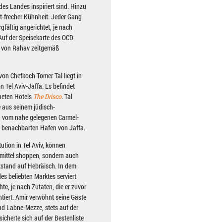
des Landes inspiriert sind. Hinzu
t-frecher Kühnheit. Jeder Gang
gfältig angerichtet, je nach
Auf der Speisekarte des OCD
te, von Rahav zeitgemäß
von Chefkoch Tomer Tal liegt in
n Tel Aviv-Jaffa. Es befindet
fneten Hotels
The Drisco
. Tal
 aus seinem jüdisch-
n vom nahe gelegenen Carmel-
m benachbarten Hafen von Jaffa.
ution in Tel Aviv, können
mittel shoppen, sondern auch
stand auf Hebräisch. In dem
es beliebten Marktes serviert
e, je nach Zutaten, die er zuvor
tiert. Amir verwöhnt seine Gäste
d Labne-Mezze, stets auf der
sicherte sich auf der Bestenliste