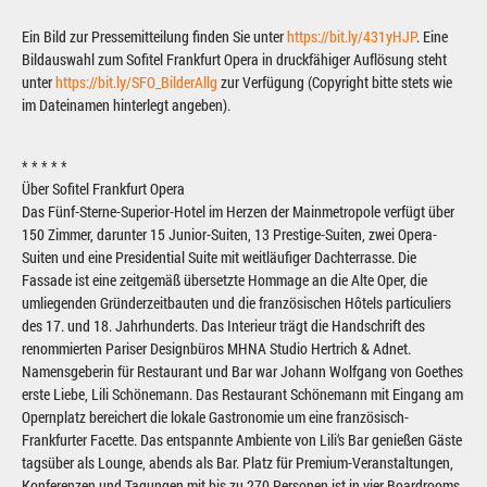
Ein Bild zur Pressemitteilung finden Sie unter
https://bit.ly/431yHJP
. Eine
Bildauswahl zum Sofitel Frankfurt Opera in druckfähiger Auflösung steht
unter
https://bit.ly/SFO_BilderAllg
zur Verfügung (Copyright bitte stets wie
im Dateinamen hinterlegt angeben).
* * * * *
Über Sofitel Frankfurt Opera
Das Fünf-Sterne-Superior-Hotel im Herzen der Mainmetropole verfügt über
150 Zimmer, darunter 15 Junior-Suiten, 13 Prestige-Suiten, zwei Opera-
Suiten und eine Presidential Suite mit weitläufiger Dachterrasse. Die
Fassade ist eine zeitgemäß übersetzte Hommage an die Alte Oper, die
umliegenden Gründerzeitbauten und die französischen Hôtels particuliers
des 17. und 18. Jahrhunderts. Das Interieur trägt die Handschrift des
renommierten Pariser Designbüros MHNA Studio Hertrich & Adnet.
Namensgeberin für Restaurant und Bar war Johann Wolfgang von Goethes
erste Liebe, Lili Schönemann. Das Restaurant Schönemann mit Eingang am
Opernplatz bereichert die lokale Gastronomie um eine französisch-
Frankfurter Facette. Das entspannte Ambiente von Lili‘s Bar genießen Gäste
tagsüber als Lounge, abends als Bar. Platz für Premium-Veranstaltungen,
Konferenzen und Tagungen mit bis zu 270 Personen ist in vier Boardrooms