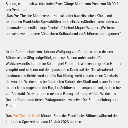
Saison, ein täglich wechselndes Zwei-Gänge-Menü zum Preis von 36,00 €
pro Person an.
„Das Pre-Theatre-Menü vereint Klassiker der französischen Küche mit
regionalen Frankfurter Spezialitäten und selbstverständlich verwenden wir
saisonale und erstklassige Produkte“, betont Miguel Wagner. „Wir freuen
uns sehr, wenn unsere Gäste ihren Kulturabend im Schönemann beginnen.“
In der Geburtsstadt von Johann Wolfgang von Goethe werden dessen
Stücke regelmäßig aufgeführt, in dieser Saison unter andere Die
Wahlverwandtschaften im Schauspiel Frankfurt. Wer keinen großen Hunger
verspürt und sich nur mit dem passenden Drink auf den Theaterabend
einstimmen möchte, wird in Lili´s Bar fündig: Acht verschiedene Cocktails,
die von den Werken des berühmtesten Sohnes der Stadt und seiner Liaison
mit der Namensgeberin der Bar, Lili Schönemann, inspiriert sind, stehen hier
zur Auswahl. Die Kreationen nehmen Bezug auf ausgewählte Werke des
Dichterfürsten und deren Protagonisten, wie etwa Der Zauberlehrling oder
Faust II.
Das
Pre-Theatre-Menü
können Fans der Frankfurter Bühnen während der
laufenden Spielzeit bis zum 16. Juli 2023 buchen.