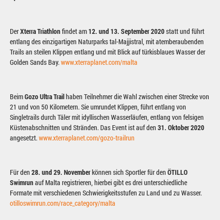
Der
Xterra Triathlon
findet am
12. und 13. September 2020
statt und führt
entlang des einzigartigen Naturparks tal-Majjistral, mit atemberaubenden
Trails an steilen Klippen entlang und mit Blick auf türkisblaues Wasser der
Golden Sands Bay.
www.xterraplanet.com/malta
Beim
Gozo Ultra Trail
haben Teilnehmer die Wahl zwischen einer Strecke von
21 und von 50 Kilometern. Sie umrundet Klippen, führt entlang von
Singletrails durch Täler mit idyllischen Wasserläufen, entlang von felsigen
Küstenabschnitten und Stränden. Das Event ist auf den
31. Oktober 2020
angesetzt.
www.xterraplanet.com/gozo-trailrun
Für den
28. und 29. November
können sich Sportler für den
ÖTILLO
Swimrun
auf Malta registrieren, hierbei gibt es drei unterschiedliche
Formate mit verschiedenen Schwierigkeitsstufen zu Land und zu Wasser.
otilloswimrun.com/race_category/malta