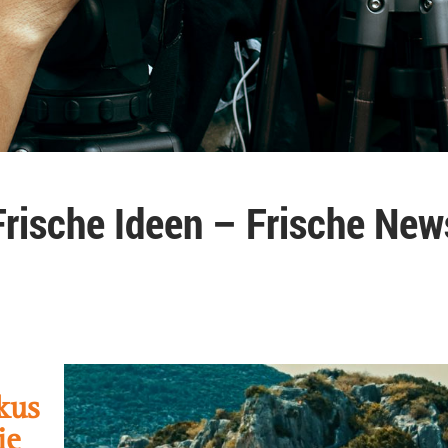
Frische Ideen – Frische New
kus
ie