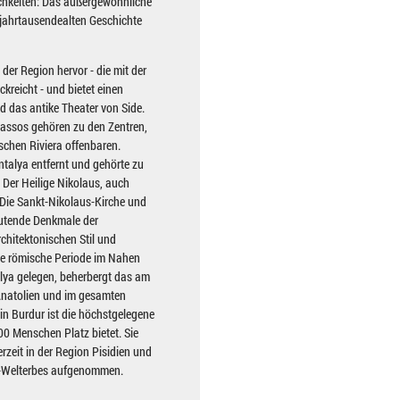
chkeiten: Das außergewöhnliche
r jahrtausendealten Geschichte
 der Region hervor - die mit der
ckreicht - und bietet einen
d das antike Theater von Side.
lassos gehören zu den Zentren,
schen Riviera offenbaren.
talya entfernt und gehörte zu
 Der Heilige Nikolaus, auch
Die Sankt-Nikolaus-Kirche und
eutende Denkmale der
chitektonischen Stil und
die römische Periode im Nahen
alya gelegen, beherbergt das am
 Anatolien und im gesamten
in Burdur ist die höchstgelegene
00 Menschen Platz bietet. Sie
rzeit in der Region Pisidien und
O-Welterbes aufgenommen.