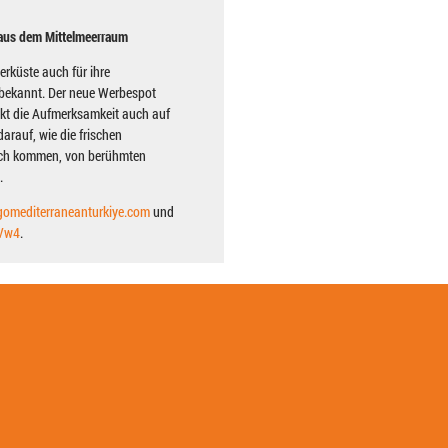
 aus dem Mittelmeerraum
erküste auch für ihre
 bekannt. Der neue Werbespot
enkt die Aufmerksamkeit auch auf
arauf, wie die frischen
isch kommen, von berühmten
.
/gomediterraneanturkiye.com
und
vVw4
.