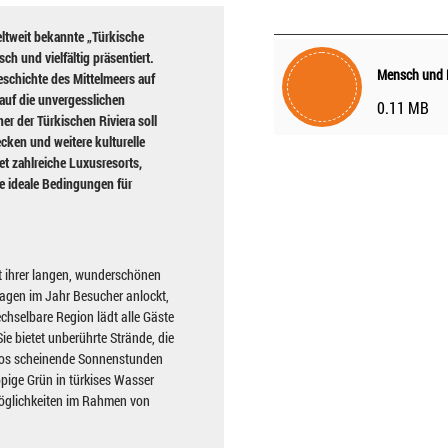
ltweit bekannte „Türkische
sch und vielfältig präsentiert.
Geschichte des Mittelmeers auf
 auf die unvergesslichen
0.11 MB
r der Türkischen Riviera soll
cken und weitere kulturelle
et zahlreiche Luxusresorts,
e ideale Bedingungen für
it ihrer langen, wunderschönen
agen im Jahr Besucher anlockt,
chselbare Region lädt alle Gäste
ie bietet unberührte Strände, die
dlos scheinende Sonnenstunden
pige Grün in türkises Wasser
öglichkeiten im Rahmen von