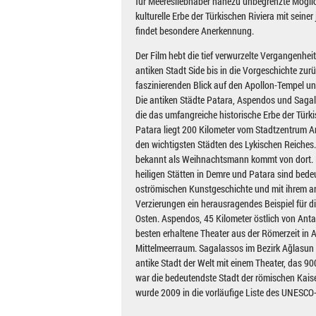
für Meeresliebhaber nahezu unbegrenzte Mögli
kulturelle Erbe der Türkischen Riviera mit seine
findet besondere Anerkennung.
Der Film hebt die tief verwurzelte Vergangenheit
antiken Stadt Side bis in die Vorgeschichte zurü
faszinierenden Blick auf den Apollon-Tempel un
Die antiken Städte Patara, Aspendos und Saga
die das umfangreiche historische Erbe der Türki
Patara liegt 200 Kilometer vom Stadtzentrum An
den wichtigsten Städten des Lykischen Reiches.
bekannt als Weihnachtsmann kommt von dort. 
heiligen Stätten in Demre und Patara sind bed
oströmischen Kunstgeschichte und mit ihrem ar
Verzierungen ein herausragendes Beispiel für 
Osten. Aspendos, 45 Kilometer östlich von Ant
besten erhaltene Theater aus der Römerzeit in
Mittelmeerraum. Sagalassos im Bezirk Ağlasun 
antike Stadt der Welt mit einem Theater, das 90
war die bedeutendste Stadt der römischen Kaise
wurde 2009 in die vorläufige Liste des UNESC