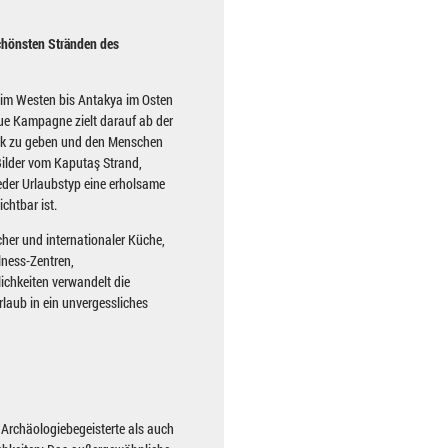
chönsten Stränden des
a im Westen bis Antakya im Osten
eue Kampagne zielt darauf ab der
ick zu geben und den Menschen
 Bilder vom Kaputaş Strand,
der Urlaubstyp eine erholsame
chtbar ist.
cher und internationaler Küche,
lness-Zentren,
ichkeiten verwandelt die
laub in ein unvergessliches
 Archäologiebegeisterte als auch