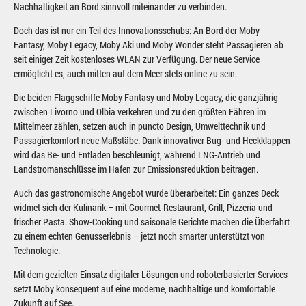
Nachhaltigkeit an Bord sinnvoll miteinander zu verbinden.
Doch das ist nur ein Teil des Innovationsschubs: An Bord der Moby
Fantasy, Moby Legacy, Moby Aki und Moby Wonder steht Passagieren ab
seit einiger Zeit kostenloses WLAN zur Verfügung. Der neue Service
ermöglicht es, auch mitten auf dem Meer stets online zu sein.
Die beiden Flaggschiffe Moby Fantasy und Moby Legacy, die ganzjährig
zwischen Livorno und Olbia verkehren und zu den größten Fähren im
Mittelmeer zählen, setzen auch in puncto Design, Umwelttechnik und
Passagierkomfort neue Maßstäbe. Dank innovativer Bug- und Heckklappen
wird das Be- und Entladen beschleunigt, während LNG-Antrieb und
Landstromanschlüsse im Hafen zur Emissionsreduktion beitragen.
Auch das gastronomische Angebot wurde überarbeitet: Ein ganzes Deck
widmet sich der Kulinarik – mit Gourmet-Restaurant, Grill, Pizzeria und
frischer Pasta. Show-Cooking und saisonale Gerichte machen die Überfahrt
zu einem echten Genusserlebnis – jetzt noch smarter unterstützt von
Technologie.
Mit dem gezielten Einsatz digitaler Lösungen und roboterbasierter Services
setzt Moby konsequent auf eine moderne, nachhaltige und komfortable
Zukunft auf See.