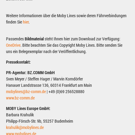
Weitere Informationen über die Moby Lines sowie deren Fährverbindungen
finden Sie
hier
.
Passendes
Bildmaterial
steht Ihnen hier zum Download zur Verfügung:
OneDrive
. Bitte beachten Sie das Copyright Moby Lines. Bitte senden Sie
uns ein Belegexemplar nach der Veröffentlichung.
Pressekontakt:
PR-Agentur: BZ.COMM GmbH
Sven Meyer / Steffen Hager / Marvin Korndörfer
Hanauer Landstrasse 136, 60314 Frankfurt am Main
mobylines@bz-comm.de
| +49 (0)69 256528880
www.bz-comm.de
MOBY Lines Europe GmbH:
Barbara Krahulik
Philipp-Försch-Str. 9b, 55257 Budenheim
krahulik@mobylines.de
www.mobylines.de