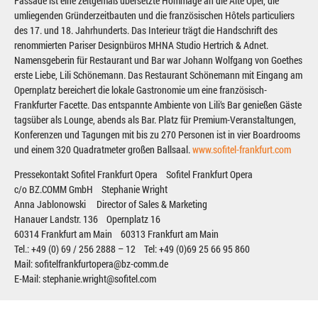
Fassade ist eine zeitgemäß übersetzte Hommage an die Alte Oper, die
umliegenden Gründerzeitbauten und die französischen Hôtels particuliers
des 17. und 18. Jahrhunderts. Das Interieur trägt die Handschrift des
renommierten Pariser Designbüros MHNA Studio Hertrich & Adnet.
Namensgeberin für Restaurant und Bar war Johann Wolfgang von Goethes
erste Liebe, Lili Schönemann. Das Restaurant Schönemann mit Eingang am
Opernplatz bereichert die lokale Gastronomie um eine französisch-
Frankfurter Facette. Das entspannte Ambiente von Lili‘s Bar genießen Gäste
tagsüber als Lounge, abends als Bar. Platz für Premium-Veranstaltungen,
Konferenzen und Tagungen mit bis zu 270 Personen ist in vier Boardrooms
und einem 320 Quadratmeter großen Ballsaal.
www.sofitel-frankfurt.com
Pressekontakt Sofitel Frankfurt Opera Sofitel Frankfurt Opera
c/o BZ.COMM GmbH Stephanie Wright
Anna Jablonowski Director of Sales & Marketing
Hanauer Landstr. 136 Opernplatz 16
60314 Frankfurt am Main 60313 Frankfurt am Main
Tel.: +49 (0) 69 / 256 2888 – 12 Tel: +49 (0)69 25 66 95 860
Mail: sofitelfrankfurtopera@bz-comm.de
E-Mail: stephanie.wright@sofitel.com