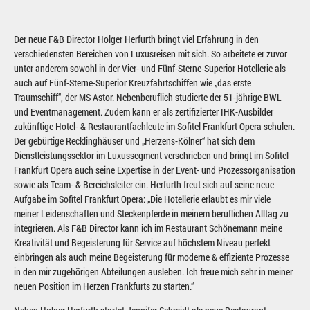
Der neue F&B Director Holger Herfurth bringt viel Erfahrung in den
verschiedensten Bereichen von Luxusreisen mit sich. So arbeitete er zuvor
unter anderem sowohl in der Vier- und Fünf-Sterne-Superior Hotellerie als
auch auf Fünf-Sterne-Superior Kreuzfahrtschiffen wie „das erste
Traumschiff“, der MS Astor. Nebenberuflich studierte der 51-jährige BWL
und Eventmanagement. Zudem kann er als zertifizierter IHK-Ausbilder
zukünftige Hotel- & Restaurantfachleute im Sofitel Frankfurt Opera schulen.
Der gebürtige Recklinghäuser und „Herzens-Kölner“ hat sich dem
Dienstleistungssektor im Luxussegment verschrieben und bringt im Sofitel
Frankfurt Opera auch seine Expertise in der Event- und Prozessorganisation
sowie als Team- & Bereichsleiter ein. Herfurth freut sich auf seine neue
Aufgabe im Sofitel Frankfurt Opera: „Die Hotellerie erlaubt es mir viele
meiner Leidenschaften und Steckenpferde in meinem beruflichen Alltag zu
integrieren. Als F&B Director kann ich im Restaurant Schönemann meine
Kreativität und Begeisterung für Service auf höchstem Niveau perfekt
einbringen als auch meine Begeisterung für moderne & effiziente Prozesse
in den mir zugehörigen Abteilungen ausleben. Ich freue mich sehr in meiner
neuen Position im Herzen Frankfurts zu starten.“