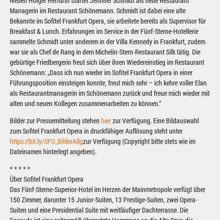
Neben Holger Herfurth startet Jennifer Schmidt als neue Restaurant
Managerin im Restaurant Schönemann. Schmidt ist dabei eine alte
Bekannte im Sofitel Frankfurt Opera, sie arbeitete bereits als Supervisor für
Breakfast & Lunch. Erfahrungen im Service in der Fünf-Sterne-Hotellerie
sammelte Schmidt unter anderem in der Villa Kennedy in Frankfurt, zudem
war sie als Chef de Rang in dem Michelin-Stern-Restaurant Silk tätig. Die
gebürtige Friedbergerin freut sich über ihren Wiedereinstieg im Restaurant
Schönemann: „Dass ich nun wieder im Sofitel Frankfurt Opera in einer
Führungsposition einsteigen konnte, freut mich sehr – ich kehre voller Elan
als Restaurantmanagerin im Schönemann zurück und freue mich wieder mit
alten und neuen Kollegen zusammenarbeiten zu können.“
Bilder zur Pressemitteilung stehen
hier
zur Verfügung. Eine Bildauswahl
zum Sofitel Frankfurt Opera in druckfähiger Auflösung steht unter
https://bit.ly/SFO_BilderAllg
zur Verfügung (Copyright bitte stets wie im
Dateinamen hinterlegt angeben).
* * * * *
Über Sofitel Frankfurt Opera
Das Fünf-Sterne-Superior-Hotel im Herzen der Mainmetropole verfügt über
150 Zimmer, darunter 15 Junior-Suiten, 13 Prestige-Suiten, zwei Opera-
Suiten und eine Presidential Suite mit weitläufiger Dachterrasse. Die