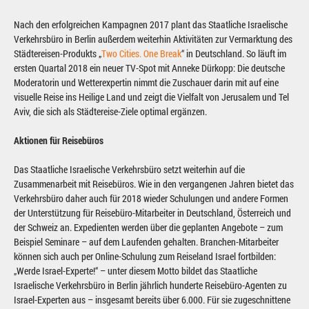
Nach den erfolgreichen Kampagnen 2017 plant das Staatliche Israelische
Verkehrsbüro in Berlin außerdem weiterhin Aktivitäten zur Vermarktung des
Städtereisen-Produkts „
Two Cities. One Break
“ in Deutschland. So läuft im
ersten Quartal 2018 ein neuer TV-Spot mit Anneke Dürkopp: Die deutsche
Moderatorin und Wetterexpertin nimmt die Zuschauer darin mit auf eine
visuelle Reise ins Heilige Land und zeigt die Vielfalt von Jerusalem und Tel
Aviv, die sich als Städtereise-Ziele optimal ergänzen.
Aktionen für Reisebüros
Das Staatliche Israelische Verkehrsbüro setzt weiterhin auf die
Zusammenarbeit mit Reisebüros. Wie in den vergangenen Jahren bietet das
Verkehrsbüro daher auch für 2018 wieder Schulungen und andere Formen
der Unterstützung für Reisebüro-Mitarbeiter in Deutschland, Österreich und
der Schweiz an. Expedienten werden über die geplanten Angebote – zum
Beispiel Seminare – auf dem Laufenden gehalten. Branchen-Mitarbeiter
können sich auch per Online-Schulung zum Reiseland Israel fortbilden:
„Werde Israel-Experte!“ – unter diesem Motto bildet das Staatliche
Israelische Verkehrsbüro in Berlin jährlich hunderte Reisebüro-Agenten zu
Israel-Experten aus – insgesamt bereits über 6.000. Für sie zugeschnittene