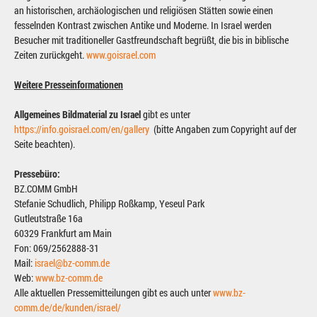
an historischen, archäologischen und religiösen Stätten sowie einen
fesselnden Kontrast zwischen Antike und Moderne. In Israel werden
Besucher mit traditioneller Gastfreundschaft begrüßt, die bis in biblische
Zeiten zurückgeht.
www.goisrael.com
Weitere Presseinformationen
Allgemeines Bildmaterial zu Israel
gibt es unter
https://info.goisrael.com/en/gallery
(bitte Angaben zum Copyright auf der
Seite beachten).
Pressebüro:
BZ.COMM GmbH
Stefanie Schudlich, Philipp Roßkamp, Yeseul Park
Gutleutstraße 16a
60329 Frankfurt am Main
Fon: 069/2562888-31
Mail:
israel@bz-comm.de
Web:
www.bz-comm.de
Alle aktuellen Pressemitteilungen gibt es auch unter
www.bz-
comm.de/de/kunden/israel/