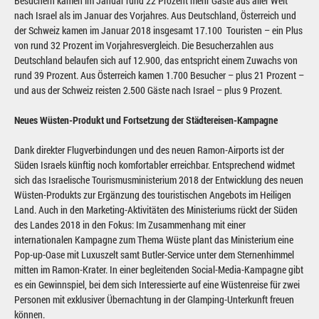
Besuchern kamen im Januar rund 22 Prozent mehr Gäste aus aller Welt
nach Israel als im Januar des Vorjahres. Aus Deutschland, Österreich und
der Schweiz kamen im Januar 2018 insgesamt 17.100 Touristen – ein Plus
von rund 32 Prozent im Vorjahresvergleich. Die Besucherzahlen aus
Deutschland belaufen sich auf 12.900, das entspricht einem Zuwachs von
rund 39 Prozent. Aus Österreich kamen 1.700 Besucher – plus 21 Prozent –
und aus der Schweiz reisten 2.500 Gäste nach Israel – plus 9 Prozent.
Neues Wüsten-Produkt und Fortsetzung der Städtereisen-Kampagne
Dank direkter Flugverbindungen und des neuen Ramon-Airports ist der
Süden Israels künftig noch komfortabler erreichbar. Entsprechend widmet
sich das Israelische Tourismusministerium 2018 der Entwicklung des neuen
Wüsten-Produkts zur Ergänzung des touristischen Angebots im Heiligen
Land. Auch in den Marketing-Aktivitäten des Ministeriums rückt der Süden
des Landes 2018 in den Fokus: Im Zusammenhang mit einer
internationalen Kampagne zum Thema Wüste plant das Ministerium eine
Pop-up-Oase mit Luxuszelt samt Butler-Service unter dem Sternenhimmel
mitten im Ramon-Krater. In einer begleitenden Social-Media-Kampagne gibt
es ein Gewinnspiel, bei dem sich Interessierte auf eine Wüstenreise für zwei
Personen mit exklusiver Übernachtung in der Glamping-Unterkunft freuen
können.