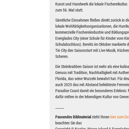
Kunst und Handwerk die lokale Fischereikultur. E
zum 56. Mal statt.
Sämtliche Einnahmen fließen direkt zurück in di
lokale Wohltätigkeitsorganisationen, die Hurrik
kommerzielle Fischereiindustrie und Bildungsp
Everglades City (einer Schule für Kinder vom Ki
Schulabschluss). Bereits im Oktober markierte d
Tin City den Saisonstart mit Live-Musik, Küch
Scheren.
Die Steinkrabben-Saison ist mehr als eine kulina
Genuss mit Tradition, Nachhaltigkeit mit Authent
Florida, das seine Wurzeln bewahrt hat. Für deu
auch 2025 das mit Abstand beliebteste Fernreisez
Paradise Coast damit ein besonderes Erlebnis:
dafür mitten in der lebendigen Kultur von Gener
______
Passendes Bildmaterial
steht Ihnen
hier zum D
beachten Sie das
Copyright © Naples, Marco Island & Everglades