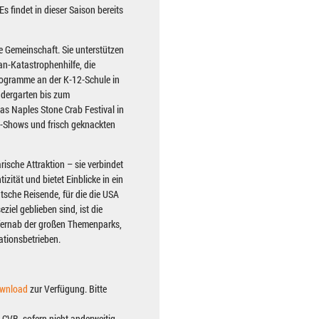
s findet in dieser Saison bereits
e Gemeinschaft. Sie unterstützen
an-Katastrophenhilfe, die
rogramme an der K-12-Schule in
ndergarten bis zum
as Naples Stone Crab Festival in
en-Shows und frisch geknackten
rische Attraktion – sie verbindet
izität und bietet Einblicke in ein
tsche Reisende, für die die USA
iel geblieben sind, ist die
 fernab der großen Themenparks,
ationsbetrieben.
ownload
zur Verfügung. Bitte
 CVB, sofern nicht anderweitig