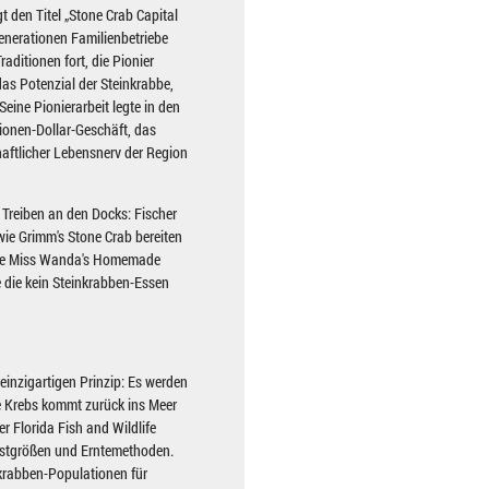
t den Titel „Stone Crab Capital
Generationen Familienbetriebe
aditionen fort, die Pionier
as Potenzial der Steinkrabbe,
eine Pionierarbeit legte in den
lionen-Dollar-Geschäft, das
aftlicher Lebensnerv der Region
 Treiben an den Docks: Fischer
wie Grimm's Stone Crab bereiten
däre Miss Wanda's Homemade
 die kein Steinkrabben-Essen
 einzigartigen Prinzip: Es werden
de Krebs kommt zurück ins Meer
 Florida Fish and Wildlife
estgrößen und Erntemethoden.
nkrabben-Populationen für