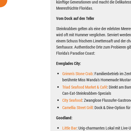
künftige Generationen und macht die Delikatess
Meeresfrüchte Floridas.
Vom Dock auf den Teller
Steinkrabben gelten als eine der edelsten Meere
wird oft mit Hummer verglichen. Serviert werden
einem Schuss frischem Limettensaft und der ch
Senfsauce. Authentische Orte zum Probieren gi
Florida's Paradise Coast:
Everglades City:
Grimm's Stone Crab
: Familienbetrieb im Zent
berühmte Miss Wanda's Homemade Mustar
Triad Seafood Market & Café
: Direkt am Bar
Can-Eat-Steinkrabben-Specials
City Seafood
: Zwanglose Flussufer-Gastron
Camellia Street Grill
: Dock & Dine-Option für
Goodland:
Little Bar
: Urig-charmantes Lokal mit Live-