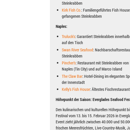
Steinkrabben
Kirk Fish Co.
: Familiengeführtes Fish House
gefangenen Steinkrabben
Naples:
Truluck's
: Garantiert Steinkrabben innerhal
auf den Tisch
Swan River Seafood
: Nachbarschaftsrestau
Steinkrabben
Pincher’s
: Restaurant mit Steinkrabben von 
Naples (Tin City) und auf Marco Island
The Claw Bar
: Hotel-Dining im eleganten Sp
der Innenstadt
Kelly’s Fish House
: Ältestes Fischrestaurant
Höhepunkt der Saison: Everglades Seafood Fest
Den kulinarischen und kulturellen Höhepunkt b
Festival vom 13. bis 15. Februar 2026 in Evergla
Event zieht jährlich zwischen 40.000 und 50.00
frischen Meeresfrüchten, Live-Country-Musik, 