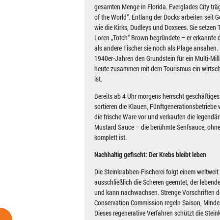
gesamten Menge in Florida. Everglades City träg
of the World“. Entlang der Docks arbeiten seit 
wie die Kirks, Dudleys und Doxsees. Sie setzen Tr
Loren „Totch“ Brown begründete – er erkannte d
als andere Fischer sie noch als Plage ansahen. S
1940er-Jahren den Grundstein für ein Multi-Mil
heute zusammen mit dem Tourismus ein wirtsch
ist.
Bereits ab 4 Uhr morgens herrscht geschäftiges
sortieren die Klauen, Fünftgenerationsbetriebe 
die frische Ware vor und verkaufen die legen
Mustard Sauce – die berühmte Senfsauce, ohne
komplett ist.
Nachhaltig gefischt: Der Krebs bleibt leben
Die Steinkrabben-Fischerei folgt einem weltweit
ausschließlich die Scheren geerntet, der leben
und kann nachwachsen. Strenge Vorschriften der
Conservation Commission regeln Saison, Mind
Dieses regenerative Verfahren schützt die Stei