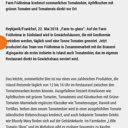
Farm Friðheimar kredenzt sommerliches Tomatenbier, Apfelkuchen mit
grünen Tomaten und Tomateneis direkt vor Ort
Reykjavík/Frankfurt, 22. Mai 2018
.
„Farm-to-glass“: Auf der Farm
Friðheimar in Südisland wird in Gewächshäusern, die mit Geothermie
betrieben werden, täglich rund eine Tonne Tomaten geerntet. Jetzt
produziert das Team von Friðheimar in Zusammenarbeit mit der Brauerei
Ægisgarður als erster Anbieter in Island auch Tomatenbier, das im eigenen
Restaurant direkt im Gewächshaus serviert wird.
Das leichte, sommerliche Bier ist nur eines von zahlreichen Produkten, die
Island-Reisende täglich von 12 bis 16 Uhr im Restaurant zwischen den
Tomatenranken kosten können. Ausgefallene Dessert-Kreationen wie
Apfelkuchen mit grünen Tomaten, Tomateneis und Käsekuchen mit Grüne-
Tomaten-Marmelade ergänzen Klassiker wie Tomatensuppe, Ravioli und
Tortillas. Neben dem neuen Tomatenbier wird in einer ausgehöhlten Tomate
isländischer Birkenschnaps kredenzt, und auch bekannte Tomaten-Drinks
wie Bloody Mary finden sich auf der Getränkekarte. Im Farmladen „Little
Tomato Shop“ und im Webshop gibt es essbare Souvenirs zu kaufen.