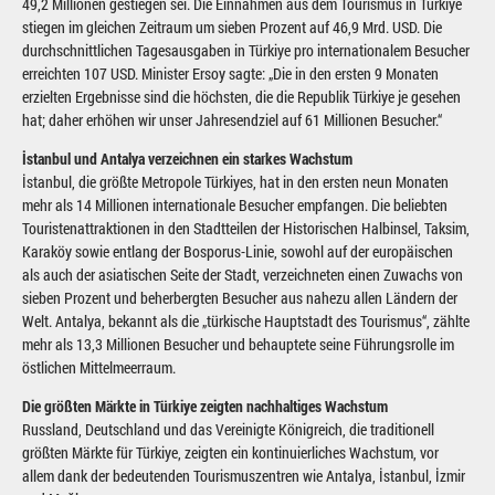
49,2 Millionen gestiegen sei. Die Einnahmen aus dem Tourismus in Türkiye
stiegen im gleichen Zeitraum um sieben Prozent auf 46,9 Mrd. USD. Die
durchschnittlichen Tagesausgaben in Türkiye pro internationalem Besucher
erreichten 107 USD. Minister Ersoy sagte: „Die in den ersten 9 Monaten
erzielten Ergebnisse sind die höchsten, die die Republik Türkiye je gesehen
hat; daher erhöhen wir unser Jahresendziel auf 61 Millionen Besucher.“
İstanbul und Antalya verzeichnen ein starkes Wachstum
İstanbul, die größte Metropole Türkiyes, hat in den ersten neun Monaten
mehr als 14 Millionen internationale Besucher empfangen. Die beliebten
Touristenattraktionen in den Stadtteilen der Historischen Halbinsel, Taksim,
Karaköy sowie entlang der Bosporus-Linie, sowohl auf der europäischen
als auch der asiatischen Seite der Stadt, verzeichneten einen Zuwachs von
sieben Prozent und beherbergten Besucher aus nahezu allen Ländern der
Welt. Antalya, bekannt als die „türkische Hauptstadt des Tourismus“, zählte
mehr als 13,3 Millionen Besucher und behauptete seine Führungsrolle im
östlichen Mittelmeerraum.
Die größten Märkte in Türkiye zeigten nachhaltiges Wachstum
Russland, Deutschland und das Vereinigte Königreich, die traditionell
größten Märkte für Türkiye, zeigten ein kontinuierliches Wachstum, vor
allem dank der bedeutenden Tourismuszentren wie Antalya, İstanbul, İzmir