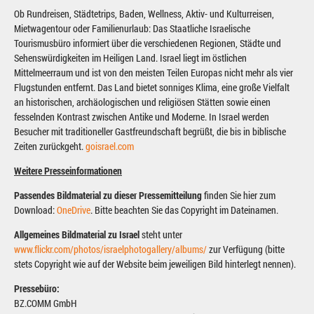
Ob Rundreisen, Städtetrips, Baden, Wellness, Aktiv- und Kulturreisen,
Mietwagentour oder Familienurlaub: Das Staatliche Israelische
Tourismusbüro informiert über die verschiedenen Regionen, Städte und
Sehenswürdigkeiten im Heiligen Land. Israel liegt im östlichen
Mittelmeerraum und ist von den meisten Teilen Europas nicht mehr als vier
Flugstunden entfernt. Das Land bietet sonniges Klima, eine große Vielfalt
an historischen, archäologischen und religiösen Stätten sowie einen
fesselnden Kontrast zwischen Antike und Moderne. In Israel werden
Besucher mit traditioneller Gastfreundschaft begrüßt, die bis in biblische
Zeiten zurückgeht.
goisrael.com
Weitere Presseinformationen
Passendes Bildmaterial zu dieser Pressemitteilung
finden Sie hier zum
Download:
OneDrive
. Bitte beachten Sie das Copyright im Dateinamen.
Allgemeines Bildmaterial zu Israel
steht unter
www.flickr.com/photos/israelphotogallery/albums/
zur Verfügung (bitte
stets Copyright wie auf der Website beim jeweiligen Bild hinterlegt nennen).
Pressebüro:
BZ.COMM GmbH