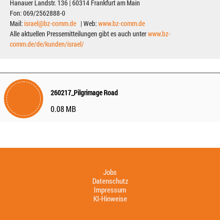
Hanauer Landstr. 136 | 60314 Frankfurt am Main
Fon: 069/2562888-0
Mail:
israel@bz-comm.de
| Web:
www.bz-comm.de
Alle aktuellen Pressemitteilungen gibt es auch unter
www.bz-
comm.de/de/kunden/israel/
260217_Pilgrimage Road
0.08 MB
Jobs
Datenschutz
Impressum
KI-Hinweise