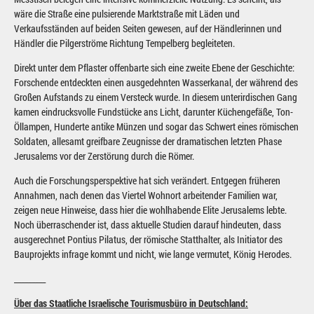
wäre die Straße eine pulsierende Marktstraße mit Läden und
Verkaufsständen auf beiden Seiten gewesen, auf der Händlerinnen und
Händler die Pilgerströme Richtung Tempelberg begleiteten.
Direkt unter dem Pflaster offenbarte sich eine zweite Ebene der Geschichte:
Forschende entdeckten einen ausgedehnten Wasserkanal, der während des
Großen Aufstands zu einem Versteck wurde. In diesem unterirdischen Gang
kamen eindrucksvolle Fundstücke ans Licht, darunter Küchengefäße, Ton-
Öllampen, Hunderte antike Münzen und sogar das Schwert eines römischen
Soldaten, allesamt greifbare Zeugnisse der dramatischen letzten Phase
Jerusalems vor der Zerstörung durch die Römer.
Auch die Forschungsperspektive hat sich verändert. Entgegen früheren
Annahmen, nach denen das Viertel Wohnort arbeitender Familien war,
zeigen neue Hinweise, dass hier die wohlhabende Elite Jerusalems lebte.
Noch überraschender ist, dass aktuelle Studien darauf hindeuten, dass
ausgerechnet Pontius Pilatus, der römische Statthalter, als Initiator des
Bauprojekts infrage kommt und nicht, wie lange vermutet, König Herodes.
_________
Über das Staatliche Israelische Tourismusbüro in Deutschland: