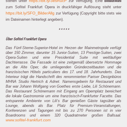
Bildauswahl
https://bit.ly/3esRucP
stehen unter
zur Verfügung. Eine
zum Sofitel Frankfurt Opera in druckfähiger Auflösung steht unter
https://bit.ly/SFO_BilderAllg
zur Verfügung (Copyright bitte stets wie
im Dateinamen hinterlegt angeben).
* * * * *
Über Sofitel Frankfurt Opera
Das Fünf-Sterne-Superior-Hotel im Herzen der Mainmetropole verfügt
über 150 Zimmer, darunter 15 Junior-Suiten, 13 Prestige-Suiten, zwei
Opera-Suiten und eine Presidential Suite mit weitläufiger
Dachterrasse. Die Fassade ist eine zeitgemäß übersetzte Hommage
an die Alte Oper, die umliegenden Gründerzeitbauten und die
französischen Hôtels particuliers des 17. und 18. Jahrhunderts. Das
Interieur trägt die Handschrift des renommierten Pariser Designbüros
MHNA Studio Hertrich & Adnet. Namensgeberin für Restaurant und
Bar war Johann Wolfgang von Goethes erste Liebe, Lili Schönemann.
Das Restaurant Schönemann mit Eingang am Opernplatz bereichert
die lokale Gastronomie um eine französisch-Frankfurter Facette. Das
entspannte Ambiente von Lili‘s Bar genießen Gäste tagsüber als
Lounge, abends als Bar. Platz für Premium-Veranstaltungen,
Konferenzen und Tagungen mit bis zu 270 Personen ist in vier
Boardrooms und einem 320 Quadratmeter großen Ballsaal.
www.sofitel-frankfurt.com