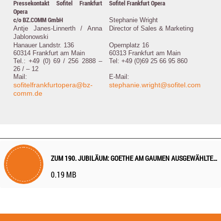
Pressekontakt Sofitel Frankfurt
Sofitel Frankfurt Opera
Opera
c/o BZ.COMM GmbH
Stephanie Wright
Antje Janes-Linnerth /
Anna
Director of Sales & Marketing
Jablonowski
Hanauer Landstr. 136
Opernplatz 16
60314 Frankfurt am Main
60313 Frankfurt am Main
Tel.: +49 (0) 69 / 256 2888 –
Tel: +49 (0)69 25 66 95 860
26 / – 12
Mail:
E-Mail:
sofitelfrankfurtopera@bz-
stephanie.wright@sofitel.com
comm.de
ZUM 190. JUBILÄUM: GOETHE AM GAUMEN AUSGEWÄHLTE WERKE ALS COCKTAIL NEU INTERPRETIERT
0.19 MB