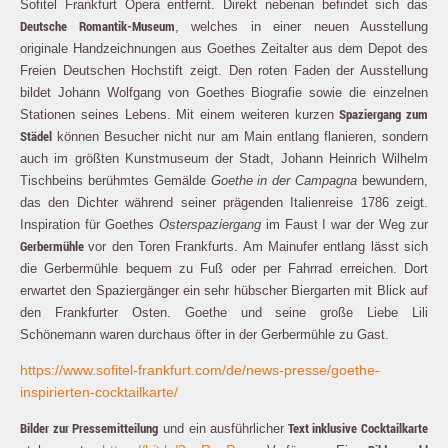
Sofitel Frankfurt Opera entfernt. Direkt nebenan befindet sich das
Deutsche Romantik-Museum
, welches in einer neuen Ausstellung
originale Handzeichnungen aus Goethes Zeitalter aus dem Depot des
Freien Deutschen Hochstift zeigt. Den roten Faden der Ausstellung
bildet Johann Wolfgang von Goethes Biografie sowie die einzelnen
Spaziergang zum
Stationen seines Lebens. Mit einem weiteren kurzen
Städel
können Besucher nicht nur am Main entlang flanieren, sondern
auch im größten Kunstmuseum der Stadt, Johann Heinrich Wilhelm
Tischbeins berühmtes Gemälde
Goethe in der Campagna
bewundern,
das den Dichter während seiner prägenden Italienreise 1786 zeigt.
Inspiration für Goethes
Osterspaziergang
im Faust I war der Weg zur
Gerbermühle
vor den Toren Frankfurts. Am Mainufer entlang lässt sich
die Gerbermühle bequem zu Fuß oder per Fahrrad erreichen. Dort
erwartet den Spaziergänger ein sehr hübscher Biergarten mit Blick auf
den Frankfurter Osten. Goethe und seine große Liebe Lili
Schönemann waren durchaus öfter in der Gerbermühle zu Gast.
https://www.sofitel-frankfurt.com/de/news-presse/goethe-
inspirierten-cocktailkarte/
Bilder zur Pressemitteilung
Text inklusive Cocktailkarte
und ein ausführlicher