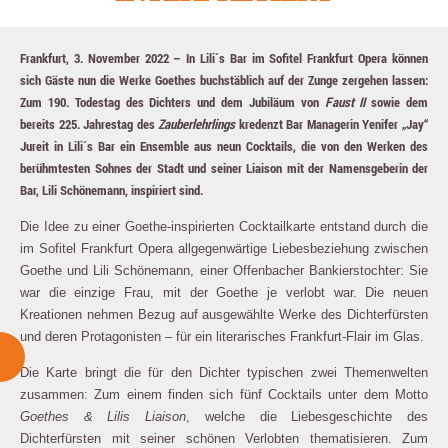
Frankfurt, 3. November 2022 – In Lili´s Bar im Sofitel Frankfurt Opera können
sich Gäste nun die Werke Goethes buchstäblich auf der Zunge zergehen lassen:
Zum 190. Todestag des Dichters und dem Jubiläum von
Faust II
sowie dem
bereits 225. Jahrestag des
Zauberlehrlings
kredenzt Bar Managerin Yenifer „Jay“
Jureit in Lili´s Bar ein Ensemble aus
neun Cocktails, die von den Werken des
berühmtesten Sohnes der Stadt und seiner Liaison mit der Namensgeberin der
Bar, Lili Schönemann, inspiriert sind.
Die Idee zu einer Goethe-inspirierten Cocktailkarte entstand durch die
im Sofitel Frankfurt Opera allgegenwärtige Liebesbeziehung zwischen
Goethe und Lili Schönemann, einer Offenbacher Bankierstochter: Sie
war die einzige Frau, mit der Goethe je verlobt war. Die neuen
Kreationen nehmen Bezug auf ausgewählte Werke des Dichterfürsten
und deren Protagonisten – für ein literarisches Frankfurt-Flair im Glas.
Die Karte bringt die für den Dichter typischen zwei Themenwelten
zusammen: Zum einem finden sich fünf Cocktails unter dem Motto
Goethes & Lilis Liaison
, welche die Liebesgeschichte des
Dichterfürsten mit seiner schönen Verlobten thematisieren. Zum