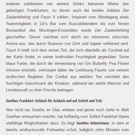
anderen zelebrieren vier weitere Drinks bekannte Werke des
gebürtigen Frankfurters, zu denen auch die beiden Jubilare
Der
Zauberlehrling
und
Faust II
zählen. Inspiriert vom Werdegang eines
Teammitglieds in Lili’s Bar vom Auszubildendem bis zum festen
Bestandteil des Mixologen-Ensembles wurde
Der Zauberlehrling
geschaffen. Dieser zeichnet sich durch ein intensives zitrisches
Aroma aus, das durch Nuancen von Zimt und Ingwer verfeinert wird.
Faust II
stellt sich dem ersten Teil, der sich ebenfalls als Cocktail auf
der Karte findet, in seiner kraftvollen Fruchtigkeit gegenüber. Seine
blaue Farbe, die durch die Verwendung von Gin Butterfly Pea Flower
Infusion entsteht, verkörpert dabei die Loslösung Fausts von seinem
teuflischen Begleiter. Der Cordial aus weißem Tee verstärkt den
fruchtigen Geschmack der Kreation, während der weiße Wermut und
Limettensaft zu ihrer Frische beitragen.
Goethes Frankfurt: Schluck für Schluck und auf Schritt und Tritt
Wer nicht nur Goethe im Glas erleben und gerne noch tiefer in Welt
Goethes eintauchen möchte, hat fußläufig vom Sofitel Frankfurt Opera
Goethes Geburtshaus
vielfältige Möglichkeiten dazu: So liegt
, in dem er
bereits eindrucksvolle Frühwerke schuf, lediglich zehn Minuten vom