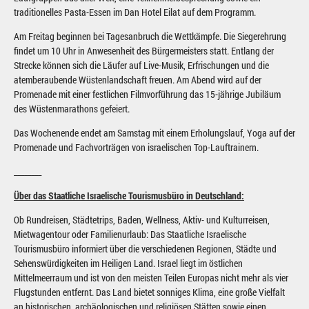
traditionelles Pasta-Essen im Dan Hotel Eilat auf dem Programm.
Am Freitag beginnen bei Tagesanbruch die Wettkämpfe. Die Siegerehrung
findet um 10 Uhr in Anwesenheit des Bürgermeisters statt. Entlang der
Strecke können sich die Läufer auf Live-Musik, Erfrischungen und die
atemberaubende Wüstenlandschaft freuen. Am Abend wird auf der
Promenade mit einer festlichen Filmvorführung das 15-jährige Jubiläum
des Wüstenmarathons gefeiert.
Das Wochenende endet am Samstag mit einem Erholungslauf, Yoga auf der
Promenade und Fachvorträgen von israelischen Top-Lauftrainern.
________
Über das Staatliche Israelische Tourismusbüro in Deutschland:
Ob Rundreisen, Städtetrips, Baden, Wellness, Aktiv- und Kulturreisen,
Mietwagentour oder Familienurlaub: Das Staatliche Israelische
Tourismusbüro informiert über die verschiedenen Regionen, Städte und
Sehenswürdigkeiten im Heiligen Land. Israel liegt im östlichen
Mittelmeerraum und ist von den meisten Teilen Europas nicht mehr als vier
Flugstunden entfernt. Das Land bietet sonniges Klima, eine große Vielfalt
an historischen, archäologischen und religiösen Stätten sowie einen