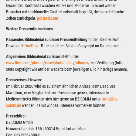
fesselnden Kontrast zwischen Antike und Moderne. In Israel werden
Besucher mit traditioneller Gastfreundschaft begrüßt, die bis in biblische
Zeiten zurückgeht.
goisrael.com
Weitere Presseinformationen
Passendes Bildmaterial zu dieser Pressemitteilung
finden Sie hier zum
Download:
OneDrive
. Bitte beachten Sie das Copyright im Dateinamen.
Allgemeines Bildmaterial zu Israel
steht unter
www.flickr.com/photos/israelphotogallery/albums/
zur Verfügung (bitte
stets Copyright wie auf der Website beim jeweiligen Bild hinterlegt nennen).
Pressereisen-Hinweis:
Im Februar 2026 wird es zu einem ähnlichen Anlass, dem Dead Sea
Marathon, eine Möglichkeit zur Pressereise geben. Interessierte
Medienvertreter können sich hier gerne an BZ.COMM unter
israel@bz-
comm.de
wenden, damit wir das Interesse vormerken können.
Pressebüro:
BZ.COMM GmbH
Hanauer Landstr. 136 | 60314 Frankfurt am Main
Fon: 069/2562888-0