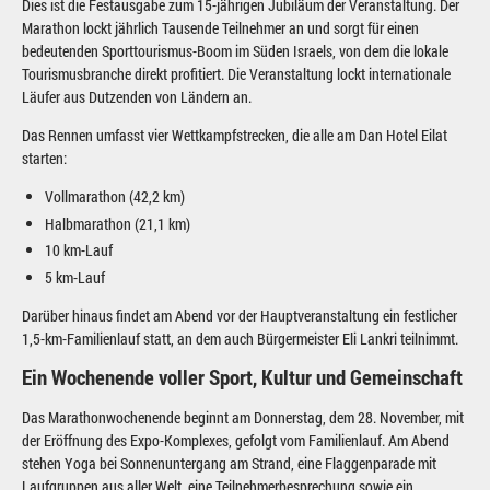
Dies ist die Festausgabe zum 15-jährigen Jubiläum der Veranstaltung. Der
Marathon lockt jährlich Tausende Teilnehmer an und sorgt für einen
bedeutenden Sporttourismus-Boom im Süden Israels, von dem die lokale
Tourismusbranche direkt profitiert. Die Veranstaltung lockt internationale
Läufer aus Dutzenden von Ländern an.
Das Rennen umfasst vier Wettkampfstrecken, die alle am Dan Hotel Eilat
starten:
Vollmarathon (42,2 km)
Halbmarathon (21,1 km)
10 km-Lauf
5 km-Lauf
Darüber hinaus findet am Abend vor der Hauptveranstaltung ein festlicher
1,5-km-Familienlauf statt, an dem auch Bürgermeister Eli Lankri teilnimmt.
Ein Wochenende voller Sport, Kultur und Gemeinschaft
Das Marathonwochenende beginnt am Donnerstag, dem 28. November, mit
der Eröffnung des Expo-Komplexes, gefolgt vom Familienlauf. Am Abend
stehen Yoga bei Sonnenuntergang am Strand, eine Flaggenparade mit
Laufgruppen aus aller Welt, eine Teilnehmerbesprechung sowie ein