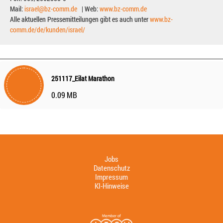
Mail:
israel@bz-comm.de
| Web:
www.bz-comm.de
Alle aktuellen Pressemitteilungen gibt es auch unter
www.bz-
comm.de/de/kunden/israel/
251117_Eilat Marathon
0.09 MB
Jobs
Datenschutz
Impressum
KI-Hinweise