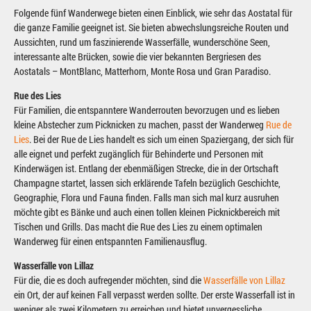
Folgende fünf Wanderwege bieten einen Einblick, wie sehr das Aostatal für
die ganze Familie geeignet ist. Sie bieten abwechslungsreiche Routen und
Aussichten, rund um faszinierende Wasserfälle, wunderschöne Seen,
interessante alte Brücken, sowie die vier bekannten Bergriesen des
Aostatals – MontBlanc, Matterhorn, Monte Rosa und Gran Paradiso.
Rue des Lies
Für Familien, die entspanntere Wanderrouten bevorzugen und es lieben
kleine Abstecher zum Picknicken zu machen, passt der Wanderweg
Rue de
Lies
. Bei der Rue de Lies handelt es sich um einen Spaziergang, der sich für
alle eignet und perfekt zugänglich für Behinderte und Personen mit
Kinderwägen ist. Entlang der ebenmäßigen Strecke, die in der Ortschaft
Champagne startet, lassen sich erklärende Tafeln bezüglich Geschichte,
Geographie, Flora und Fauna finden. Falls man sich mal kurz ausruhen
möchte gibt es Bänke und auch einen tollen kleinen Picknickbereich mit
Tischen und Grills. Das macht die Rue des Lies zu einem optimalen
Wanderweg für einen entspannten Familienausflug.
Wasserfälle von Lillaz
Für die, die es doch aufregender möchten, sind die
Wasserfälle von Lillaz
ein Ort, der auf keinen Fall verpasst werden sollte. Der erste Wasserfall ist in
weniger als zwei Kilometern zu erreichen und bietet unvergessliche