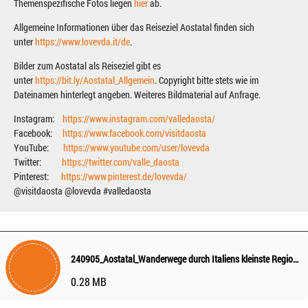
Themenspezifische Fotos liegen
hier
ab.
Allgemeine Informationen über das Reiseziel Aostatal finden sich
unter
https://www.lovevda.it/de
.
Bilder zum Aostatal als Reiseziel gibt es
unter
https://bit.ly/Aostatal_Allgemein
. Copyright bitte stets wie im
Dateinamen hinterlegt angeben. Weiteres Bildmaterial auf Anfrage.
Instagram:
https://www.instagram.com/valledaosta/
Facebook:
https://www.facebook.com/visitdaosta
YouTube:
https://www.youtube.com/user/lovevda
Twitter:
https://twitter.com/valle_daosta
Pinterest:
https://www.pinterest.de/lovevda/
@visitdaosta @lovevda #valledaosta
240905_Aostatal_Wanderwege durch Italiens kleinste Region für die ganze Familie
0.28 MB