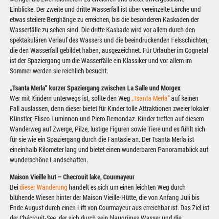
Einblicke. Der zweite und dritte Wasserfall ist über vereinzelte Lärche und
etwas steilere Berghänge zu erreichen, bis die besonderen Kaskaden der
Wasserfälle zu sehen sind. Die dritte Kaskade wird vor allem durch den
spektakulären Verlauf des Wassers und die beeindruckenden Felsschichten,
die den Wasserfall gebildet haben, ausgezeichnet. Für Urlauber im Cognetal
ist der Spaziergang um die Wasserfälle ein Klassiker und vor allem im
Sommer werden sie reichlich besucht.
„Tsanta Merla“ kurzer Spaziergang zwischen La Salle und Morgex
Wer mit Kindern unterwegs ist, sollte den Weg
„Tsanta Merla“
auf keinen
Fall auslassen, denn dieser bietet für Kinder tolle Attraktionen zweier lokaler
Künstler, Eliseo Luminnon und Piero Remondaz. Kinder treffen auf diesem
Wanderweg auf Zwerge, Pilze, lustige Figuren sowie Tiere und es fühlt sich
für sie wie ein Spaziergang durch die Fantasie an. Der Tsanta Merla ist
eineinhalb Kilometer lang und bietet einen wunderbaren Panoramablick auf
wunderschöne Landschaften.
Maison Vieille hut – Checrouit lake, Courmayeur
Bei
dieser Wanderung
handelt es sich um einen leichten Weg durch
blühende Wiesen hinter der Maison Vieille-Hütte, die von Anfang Juli bis
Ende August durch einen Lift von Courmayeur aus erreichbar ist. Das Ziel ist
der Chécrouit-See, der sich durch sein blaugrünes Wasser und die