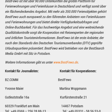
BestFewo ist mit über 90.000 Unterkünften die größte Plattform für
Ferienwohnungen und Ferienhäuser in Deutschland und verfügt somit über
ein flächendeckendes Angebot. Mit mehr als 350.000 Ferienobjekten gehört
BestFewo auch europaweit zu den führenden Anbietern von Ferienhäusern
und Ferienwohnungen und bietet direkte Verfügbarkeitsabfragen und
Online-Buchbarkeit. Für das hochwertige Angebot und eine weitreichende
Qualitätskontrolle sorgt die Kooperation mit Reiseexperten der regionalen
und örtlichen Touristeninformationen. BestFewo ist der erste Anbieter, der
nach den Standards des Deutschen Tourismusverbandes (DTV) geprüfte
Urlaubsquartiere präsentiert. BestFewo wird betrieben von der BestSearch
Media GmbH mit Sitz in Potsdam.
Weitere Informationen gibt es unter
www.BestFewo.de
.
Kontakt für Journalisten: Kontakt für Kooperationen:
BZ.COMM BestFewo
Yvonne Maier Martina Woppmann
Gutleutstraße 16a Kurfürstenstraße 21
60329 Frankfurt am Main 14467 Potsdam
Tel.: +49 (0)69 – 256 28 88-13 Tel.: +49 (0)331 - 58 56 53-0