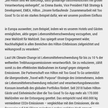
„Bei Hilton sind wir überzeugt, dass großartige Gastfreundschaft mit großer
Verantwortung einhergeht“, so Emma Banks, Vice President F&B Strategy &
Development, EMEA, Hilton. „Unsere fortlaufende Zusammenarbeit mit Too
Good To Go ist ein starkes Beispiel dafür, wie wir unseren positiven Einfluss
in Europa ausweiten; zum Beispiel, indem wir es unseren Hotels und Gästen
ermöglichen, aktiv gegen Lebensmittelverschwendung vorzugehen, und
zwar Mahlzeit für Mahlzeit. Das spiegelt unser Engagement wider,
Nachhaltigkeit in allen Bereichen des Hilton-Erlebnisses zielgerichtet und
wirkungsvoll zu verankern.“
Laut UN Climate Change ist Lebensmittelverschwendung für bis zu 10 % der
weltweiten Treibhausgasemissionen verantwortlich. Sie zu reduzieren, zählt
somit zu den effektivsten Maßnahmen im Kampf gegen steigende
Emissionen. Die Partnerschaft von Hilton mit Too Good To Go unterstützt
die übergeordnete „Travel with Purpose“-Strategie des Unternehmens, indem
sie Lebensmittelverschwendung reduziert und verantwortungsbewussten
Konsum innerhalb des globalen Portfolios fördert. Seit 2018 haben Hilton-
Gäste und Einheimische über die Too Good To Go-App mehr als 170.000
Mahlzeiten vor der Entsorgung gerettet. Das entspricht rund 460.000 kg
vermiedener CO2e-Emissionen – vergleichbar mit den Emissionen, die ein