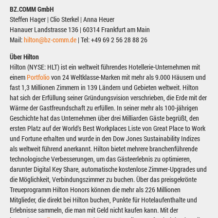
BZ.COMM GmbH
Steffen Hager | Clio Sterkel | Anna Heuer
Hanauer Landstrasse 136 | 60314 Frankfurt am Main
Mail:
hilton@bz-comm.de
| Tel: +49 69 2 56 28 88 26
Über Hilton
Hilton (NYSE: HLT) ist ein weltweit führendes Hotellerie-Unternehmen mit
einem
Portfolio
von 24 Weltklasse-Marken mit mehr als 9.000 Häusern und
fast 1,3 Millionen Zimmern in 139 Ländern und Gebieten weltweit. Hilton
hat sich der Erfüllung seiner Gründungsvision verschrieben, die Erde mit der
Wärme der Gastfreundschaft zu erfüllen. In seiner mehr als 100-jährigen
Geschichte hat das Unternehmen über drei Milliarden Gäste begrüßt, den
ersten Platz auf der World's Best Workplaces Liste von Great Place to Work
und Fortune erhalten und wurde in den Dow Jones Sustainability Indizes
als weltweit führend anerkannt. Hilton bietet mehrere branchenführende
technologische Verbesserungen, um das Gästeerlebnis zu optimieren,
darunter Digital Key Share, automatische kostenlose Zimmer-Upgrades und
die Möglichkeit, Verbindungszimmer zu buchen. Über das preisgekrönte
Treueprogramm Hilton Honors können die mehr als 226 Millionen
Mitglieder, die direkt bei Hilton buchen, Punkte für Hotelaufenthalte und
Erlebnisse sammeln, die man mit Geld nicht kaufen kann. Mit der