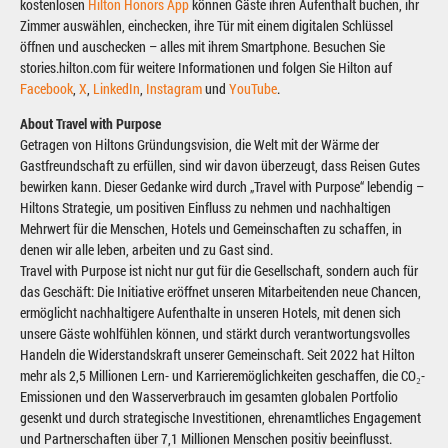
kostenlosen
Hilton Honors App
können Gäste ihren Aufenthalt buchen, ihr
Zimmer auswählen, einchecken, ihre Tür mit einem digitalen Schlüssel
öffnen und auschecken – alles mit ihrem Smartphone. Besuchen Sie
stories.hilton.com für weitere Informationen und folgen Sie Hilton auf
Facebook
,
X
,
LinkedIn
,
Instagram
und
YouTube
.
About Travel with Purpose
Getragen von Hiltons Gründungsvision, die Welt mit der Wärme der
Gastfreundschaft zu erfüllen, sind wir davon überzeugt, dass Reisen Gutes
bewirken kann. Dieser Gedanke wird durch „Travel with Purpose“ lebendig –
Hiltons Strategie, um positiven Einfluss zu nehmen und nachhaltigen
Mehrwert für die Menschen, Hotels und Gemeinschaften zu schaffen, in
denen wir alle leben, arbeiten und zu Gast sind.
Travel with Purpose ist nicht nur gut für die Gesellschaft, sondern auch für
das Geschäft: Die Initiative eröffnet unseren Mitarbeitenden neue Chancen,
ermöglicht nachhaltigere Aufenthalte in unseren Hotels, mit denen sich
unsere Gäste wohlfühlen können, und stärkt durch verantwortungsvolles
Handeln die Widerstandskraft unserer Gemeinschaft. Seit 2022 hat Hilton
mehr als 2,5 Millionen Lern- und Karrieremöglichkeiten geschaffen, die CO₂-
Emissionen und den Wasserverbrauch im gesamten globalen Portfolio
gesenkt und durch strategische Investitionen, ehrenamtliches Engagement
und Partnerschaften über 7,1 Millionen Menschen positiv beeinflusst.