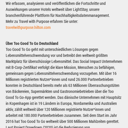
Wir erfassen, analysieren und veröffentlichen die Fortschritte und
Auswirkungen unserer Hotels weltweit über LightStay, unsere
branchenführende Plattform für Nachhaltigkeitsdatenmanagement.
Mehr zu Travel with Purpose erfahren Sie unter:
travelwithpurpose.hilton.com
Über Too Good To Go Deutschland
Too Good To Go geht mit unterschiedlichen Lösungen gegen
Lebensmittelverschwendung vor und betreibt den weltweit größten
Marktplatz für überschüssige Lebensmittel. Das Social Impact Unternehmen
mit B-Corp-Zertifikat verfolgt die klare Mission, Menschen zu befähigen,
gemeinsam gegen Lebensmittelverschwendung vorzugehen. Mit über 16
Millionen registrierten Nutzer*innen und rund 26.000 Partnerbetrieben
konnten in Deutschland bereits mehr als 63 Millionen Überraschungstüten
von Bäckereien, Supermärkten und Gastronomiebetrieben über die Too
Good To Go-App gerettet werden. Das dänische Unternehmen mit Hauptsitz
in Kopenhagen ist in 19 Ländern in Europa, Nordamerika und Australien
aktiv, zählt weltweit über 120 Millionen registrierte Nutzer*innen und
arbeitet mit 180.000 Partnerbetrieben zusammen. Seit dem Start im Jahr
2016 hat Too Good To Go weltweit über 500 Millionen Mahlzeiten gerettet.
Laut Project Drawdown (2020) ist die Reduzierung von