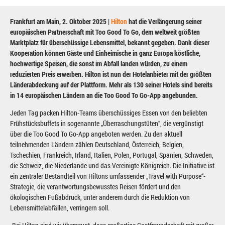
Frankfurt am Main, 2. Oktober 2025 |
Hilton
hat die Verlängerung seiner
europäischen Partnerschaft mit Too Good To Go, dem weltweit größten
Marktplatz für überschüssige Lebensmittel, bekannt gegeben. Dank dieser
Kooperation können Gäste und Einheimische in ganz Europa köstliche,
hochwertige Speisen, die sonst im Abfall landen würden, zu einem
reduzierten Preis erwerben. Hilton ist nun der Hotelanbieter mit der größten
Länderabdeckung auf der Plattform. Mehr als 130 seiner Hotels sind bereits
in 14 europäischen Ländern an die Too Good To Go-App angebunden.
Jeden Tag packen Hilton-Teams überschüssiges Essen von den beliebten
Frühstücksbuffets in sogenannte „Überraschungstüten“, die vergünstigt
über die Too Good To Go-App angeboten werden. Zu den aktuell
teilnehmenden Ländern zählen Deutschland, Österreich, Belgien,
Tschechien, Frankreich, Irland, Italien, Polen, Portugal, Spanien, Schweden,
die Schweiz, die Niederlande und das Vereinigte Königreich. Die Initiative ist
ein zentraler Bestandteil von Hiltons umfassender „Travel with Purpose“-
Strategie, die verantwortungsbewusstes Reisen fördert und den
ökologischen Fußabdruck, unter anderem durch die Reduktion von
Lebensmittelabfällen, verringern soll.