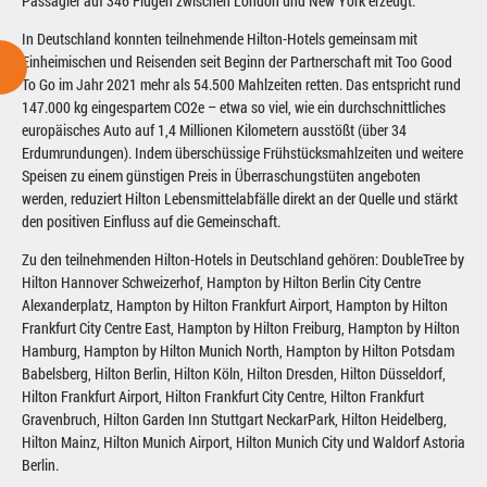
Passagier auf 346 Flügen zwischen London und New York erzeugt.
In Deutschland konnten teilnehmende Hilton-Hotels gemeinsam mit
Einheimischen und Reisenden seit Beginn der Partnerschaft mit Too Good
To Go im Jahr 2021 mehr als 54.500 Mahlzeiten retten. Das entspricht rund
147.000 kg eingespartem CO2e – etwa so viel, wie ein durchschnittliches
europäisches Auto auf 1,4 Millionen Kilometern ausstößt (über 34
Erdumrundungen). Indem überschüssige Frühstücksmahlzeiten und weitere
Speisen zu einem günstigen Preis in Überraschungstüten angeboten
werden, reduziert Hilton Lebensmittelabfälle direkt an der Quelle und stärkt
den positiven Einfluss auf die Gemeinschaft.
Zu den teilnehmenden Hilton-Hotels in Deutschland gehören: DoubleTree by
Hilton Hannover Schweizerhof, Hampton by Hilton Berlin City Centre
Alexanderplatz, Hampton by Hilton Frankfurt Airport, Hampton by Hilton
Frankfurt City Centre East, Hampton by Hilton Freiburg, Hampton by Hilton
Hamburg, Hampton by Hilton Munich North, Hampton by Hilton Potsdam
Babelsberg, Hilton Berlin, Hilton Köln, Hilton Dresden, Hilton Düsseldorf,
Hilton Frankfurt Airport, Hilton Frankfurt City Centre, Hilton Frankfurt
Gravenbruch, Hilton Garden Inn Stuttgart NeckarPark, Hilton Heidelberg,
Hilton Mainz, Hilton Munich Airport, Hilton Munich City und Waldorf Astoria
Berlin.