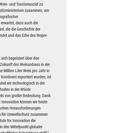
 Wein- und Tourismusziel zu
 Justizministerium zusammen, um
eografischer
 erwartet, dass auch die
rd, die die Geschichte der
indet und das Erbe des Negev-
t sich begeistert über den
 Zukunft des Weinanbaus in der
e Million Liter Wein pro Jahr in
Kontinent exportiert wurden, ist
ind wir technologisch in der
thoden in der Wüste
dels von großer Bedeutung. Dank
r Innovation können wir heute
atischen Herausforderungen
ium für Umweltschutz zusammen
tute for Innovation die
in den Mittelpunkt globaler
haftlicher Entwicklung stellt.“