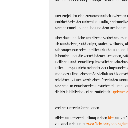
Das Projekt ist eine Zusammenarbeit zwischen d
Parkbehörde, der Universität Haifa, der israeli
Merage Israel Foundation und dem Regionalra
Über das Staatliche Israelische Verkehrsbüro i
Ob Rundreisen, Städtetrips, Baden, Wellness, Ak
Mietwagentour oder Familienurlaub: Das Staatl
informiert über die verschiedenen Regionen, S
Heiligen Land. Israel liegt im östlichen Mittel
Teilen Europas nicht mehr als vier Flugstunden 
sonniges Klima, eine große Vielfalt an historis
religiösen Stätten sowie einen fesselnden Kont
Moderne. In Israel werden Besucher mit traditio
die bis in biblische Zeiten zurückgeht.
goisrael.
Weitere Presseinformationen
Bilder zur Pressemitteilung stehen
hier
zur Verf
zu Israel steht unter
www.flickr.com/photos/isr