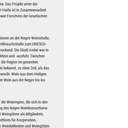
e. Das Projekt unter der
ät Haifa ist in Zusammenarbeit
sowie Forschern der israelischen
ationen an der Negev-Weinstraße,
 Weihrauchstraße zum UNESCO-
druckend. Die Stadt Avdat war in
uktion und -ausfuhr. Zwischen
r die Region im gesamten
n bekannt, zu einer Zeit, als das
s wurde. Wein aus dem Heiligen
er Wein aus der Negev bis ins
 die Weinregion, die sich in den
ung des Negev-Weinkonsortiums
0 Weingütern als Mitgliedern,
attform für Kooperation,
 Weinkellereien und Weingütern