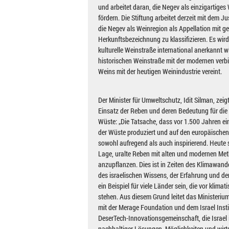
und arbeitet daran, die Negev als einzigartiges
fördern. Die Stiftung arbeitet derzeit mit dem
die Negev als Weinregion als Appellation mit g
Herkunftsbezeichnung zu klassifizieren. Es wird
kulturelle Weinstraße international anerkannt wi
historischen Weinstraße mit der modernen verb
Weins mit der heutigen Weinindustrie vereint.
Der Minister für Umweltschutz, Idit Silman, zeig
Einsatz der Reben und deren Bedeutung für die
Wüste: „Die Tatsache, dass vor 1.500 Jahren ein
der Wüste produziert und auf den europäischen 
sowohl aufregend als auch inspirierend. Heute s
Lage, uralte Reben mit alten und modernen Me
anzupflanzen. Dies ist in Zeiten des Klimawan
des israelischen Wissens, der Erfahrung und de
ein Beispiel für viele Länder sein, die vor klim
stehen. Aus diesem Grund leitet das Minister
mit der Merage Foundation und dem Israel Insti
DeserTech-Innovationsgemeinschaft, die Israel 
nachhaltiger Lösungen, Möglichkeiten und wirtsc