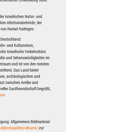
er israelischen Natur- und
schen Altertumsbehörde, der
t von Ramat HaNegev.
n Deutschland:
tiv- und Kulturreisen,
iche Israelische Verkehrsbüro
tädte und Sehenswürdigkeiten im
meerraum und ist von den meisten
entfernt. Das Land bietet
chen, archäologischen und
rast zwischen Antike und
neller Gastfreundschaft begrüßt,
com
ügung. Allgemeines Bildmaterial
aelphotogallery/albums/
zur