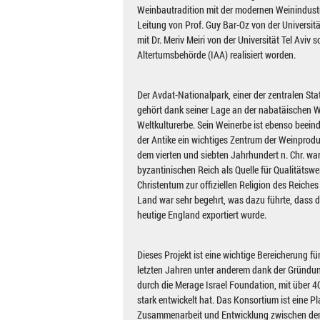
Weinbautradition mit der modernen Weinindustri
Leitung von Prof. Guy Bar-Oz von der Universit
mit Dr. Meriv Meiri von der Universität Tel Aviv 
Altertumsbehörde (IAA) realisiert worden.
Der Avdat-Nationalpark, einer der zentralen St
gehört dank seiner Lage an der nabatäischen
Weltkulturerbe. Sein Weinerbe ist ebenso beein
der Antike ein wichtiges Zentrum der Weinprod
dem vierten und siebten Jahrhundert n. Chr. wa
byzantinischen Reich als Quelle für Qualitätswei
Christentum zur offiziellen Religion des Reiche
Land war sehr begehrt, was dazu führte, dass d
heutige England exportiert wurde.
Dieses Projekt ist eine wichtige Bereicherung für
letzten Jahren unter anderem dank der Gründ
durch die Merage Israel Foundation, mit über 4
stark entwickelt hat. Das Konsortium ist eine Pl
Zusammenarbeit und Entwicklung zwischen den