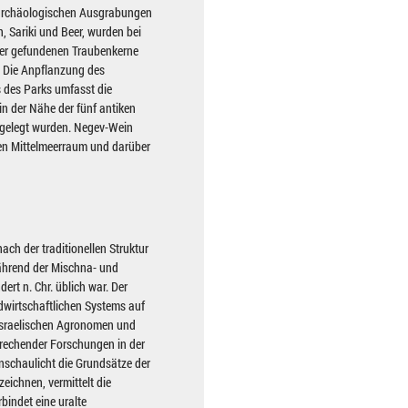
 archäologischen Ausgrabungen
, Sariki und Beer, wurden bei
er gefundenen Traubenkerne
h. Die Anpflanzung des
s des Parks umfasst die
in der Nähe der fünf antiken
igelegt wurden. Negev-Wein
ten Mittelmeerraum und darüber
ach der traditionellen Struktur
ährend der Mischna- und
rt n. Chr. üblich war. Der
dwirtschaftlichen Systems auf
 israelischen Agronomen und
rechender Forschungen in der
nschaulicht die Grundsätze der
eichnen, vermittelt die
bindet eine uralte