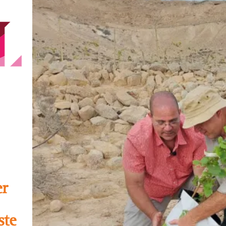
er
ste