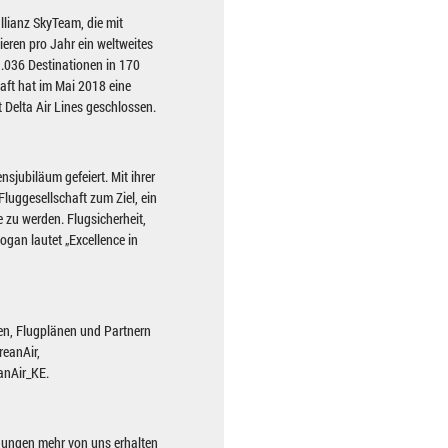
llianz SkyTeam, die mit
eren pro Jahr ein weltweites
1.036 Destinationen in 170
haft hat im Mai 2018 eine
 Delta Air Lines geschlossen.
sjubiläum gefeiert. Mit ihrer
luggesellschaft zum Ziel, ein
 zu werden. Flugsicherheit,
ogan lautet „Excellence in
en, Flugplänen und Partnern
reanAir,
anAir_KE.
adungen mehr von uns erhalten