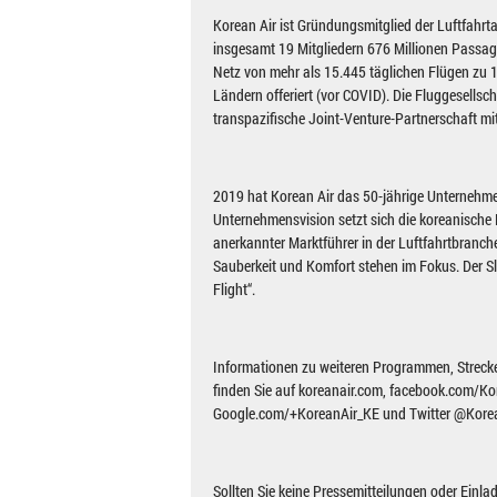
Korean Air ist Gründungsmitglied der Luftfahrta
insgesamt 19 Mitgliedern 676 Millionen Passagi
Netz von mehr als 15.445 täglichen Flügen zu 
Ländern offeriert (vor COVID). Die Fluggesellsc
transpazifische Joint-Venture-Partnerschaft mit
2019 hat Korean Air das 50-jährige Unternehmen
Unternehmensvision setzt sich die koreanische F
anerkannter Marktführer in der Luftfahrtbranche
Sauberkeit und Komfort stehen im Fokus. Der Sl
Flight“.
Informationen zu weiteren Programmen, Streck
finden Sie auf koreanair.com, facebook.com/Ko
Google.com/+KoreanAir_KE und Twitter @Kore
Sollten Sie keine Pressemitteilungen oder Einl