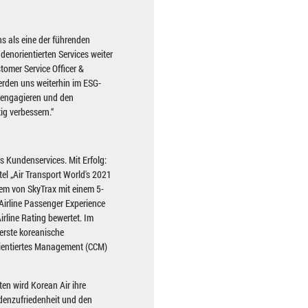
ns als eine der führenden
denorientierten Services weiter
tomer Service Officer &
erden uns weiterhin im ESG-
engagieren und den
g verbessern.“
es Kundenservices. Mit Erfolg:
tel „Air Transport World's 2021
dem von SkyTrax mit einem 5-
Airline Passenger Experience
rline Rating bewertet. Im
 erste koreanische
orientiertes Management (CCM)
ten wird Korean Air ihre
ndenzufriedenheit und den