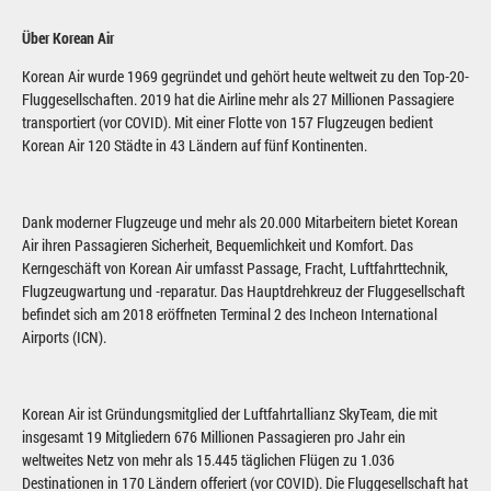
Über Korean Air
Korean Air wurde 1969 gegründet und gehört heute weltweit zu den Top-20-
Fluggesellschaften. 2019 hat die Airline mehr als 27 Millionen Passagiere
transportiert (vor COVID). Mit einer Flotte von 157 Flugzeugen bedient
Korean Air 120 Städte in 43 Ländern auf fünf Kontinenten.
Dank moderner Flugzeuge und mehr als 20.000 Mitarbeitern bietet Korean
Air ihren Passagieren Sicherheit, Bequemlichkeit und Komfort. Das
Kerngeschäft von Korean Air umfasst Passage, Fracht, Luftfahrttechnik,
Flugzeugwartung und -reparatur. Das Hauptdrehkreuz der Fluggesellschaft
befindet sich am 2018 eröffneten Terminal 2 des Incheon International
Airports (ICN).
Korean Air ist Gründungsmitglied der Luftfahrtallianz SkyTeam, die mit
insgesamt 19 Mitgliedern 676 Millionen Passagieren pro Jahr ein
weltweites Netz von mehr als 15.445 täglichen Flügen zu 1.036
Destinationen in 170 Ländern offeriert (vor COVID). Die Fluggesellschaft hat