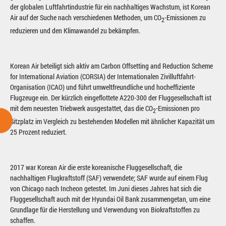
der globalen Luftfahrtindustrie für ein nachhaltiges Wachstum, ist Korean
Air auf der Suche nach verschiedenen Methoden, um CO
-Emissionen zu
2
reduzieren und den Klimawandel zu bekämpfen.
Korean Air beteiligt sich aktiv am Carbon Offsetting and Reduction Scheme
for International Aviation (CORSIA) der Internationalen Zivilluftfahrt-
Organisation (ICAO) und führt umweltfreundliche und hocheffiziente
Flugzeuge ein. Der kürzlich eingeflottete A220-300 der Fluggesellschaft ist
mit dem neuesten Triebwerk ausgestattet, das die CO
-Emissionen pro
2
Sitzplatz im Vergleich zu bestehenden Modellen mit ähnlicher Kapazität um
25 Prozent reduziert.
2017 war Korean Air die erste koreanische Fluggesellschaft, die
nachhaltigen Flugkraftstoff (SAF) verwendete; SAF wurde auf einem Flug
von Chicago nach Incheon getestet. Im Juni dieses Jahres hat sich die
Fluggesellschaft auch mit der Hyundai Oil Bank zusammengetan, um eine
Grundlage für die Herstellung und Verwendung von Biokraftstoffen zu
schaffen.