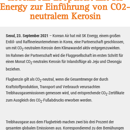
Energy zur Einführung von CO2-
neutralem Kerosin
Seoul, 23. September 2021
– Korean Air hat mit SK Energy, einem großen
Erdöl- und Raffinerieunternehmen in Korea, eine Partnerschaft geschlossen,
um mit CO
-neutralem Kerosin dem Klimawandel aktiv entgegenzuwirken.
2
Im Rahmen der Partnerschaft wird die Fluggesellschaft im ersten Schritt für
einen Monat CO
-neutrales Kerosin für Inlandsflüge ab Jeju und Cheongju
2
beziehen.
Flugbenzin gilt als CO
-neutral, wenn die Gesamtmenge der durch
2
Kraftstoffproduktion, Transport und Verbrauch verursachten
Treibhausgasemissionen gemessen wird, und entsprechende CO
-Zertifikate
2
zum Ausgleich des CO
-Fußabdrucks erworben werden.
2
Treibhausgase aus dem Flugbetrieb machen zwei bis drei Prozent der
gesamten globalen Emissionen aus. Korrespondierend zu den Bemühungen