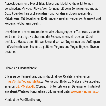
Reisebloggerin und Model Silvia Moser und Model Andreas Mittermair
verschiedene Vinyasa-Flows: Von Sonnengruß beim Sonnenuntergang auf
Gozo über den herabschauenden Hund vor den endlosen Weiten des
Mittelmeers. Mit detaillierten Erklärungen versehen werden Achtsamkeit und
körperliche Übungen gelehrt.
Die Einheiten stehen Interessierten aller Altersgruppen offen, extra Zubehör
wird nicht benötigt – daher sind die Sequenzen einzeln oder am Stück
perfekt zu Hause durchführbar. Sie sind von Anfängerinnen und Anfängern
mit Vorkenntnissen bis hin zu geübten Yoginis und Yogis für jedes Niveau
geeignet.
Hinweis für Redaktionen:
Bilder zu der Fernsehsendung in druckfähiger Qualität stehen unter
https://bit.ly/YogaaufMalta
zur Verfügung. Bilder zu Malta als Reiseziel gibt
es unter
bit.ly/MaltaAllg
(Copyright bitte stets wie im Dateinamen hinterlegt
angeben). Weiteres honorarfreies Bildmaterial unter
www.viewingmalta.com
Kontakt bei Veröffentlichung: