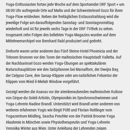
Yoga-Enthusiasten fortan jede Woche auf dem Sportsender ORF Sport + um
08:00 Uhr aufregende Orte auf Malta und der Schwesterinsel Gozo für ihren
Yoga-Flow entdecken. Neben der freitäglichen Erstausstrahlung wird die
jeweilige Folge am darauffolgenden Samstag- und Sonntagvormittag
wiederholt und ist für jeweils sechs Tage in der ORF-TVthek zu sehen.
Insgesamt zehn Folgen des beliebten Yoga-Magazins wurden auf dem
Mittelmeerarchipel von Bernhard Rabl produziert und gedreht.
Drehorte waren unter anderem das Fünf-Sterne-Hotel Phoenicia und der
Tritonen Brunnen vor den Toren der maltesischen Hauptstadt Valletta. Auf
der Nachbarinsel Gozo werden Yoga-Übungen an spektakulären
Naturschauplätzen wie den Salzpfannen bei Marsalforn, der Dwejra Bay,
der Calypso Cave, den Sanap-Klippen oder am natürlichen Felsentor der
Klippen vom Wied il-Mielah Window vorgeführt.
Gezeigt werden die Asanas vor der atemberaubenden maltesischen Kulisse
von Cirque-du-Soleil-Artistin, Olympionikin im Synchronschwimmen und
Yoga-Lehrerin Nadine Brandl. Unterstützt wird Brandl unter anderem von
weiteren erfahrenen Yogis wie Birgit Pöltl und Florian Reitlinger vom
Yogazentrum Mödling, Sascha Peschke von der Patrick Broome-Yoga
Akademie in München sowie Physiotherapeutin und Yoga-Lehrerin
Veronika Winter aus Wien. Unter Anleitung der Lehrenden zeigen