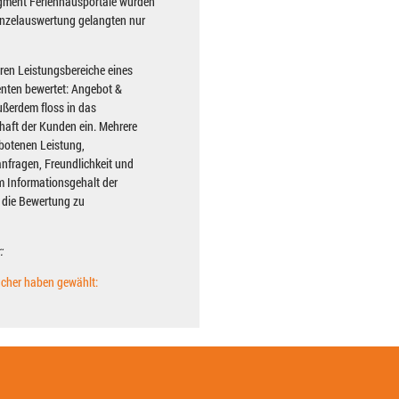
Segment Ferienhausportale wurden
inzelauswertung gelangten nur
ren Leistungsbereiche eines
enten bewertet: Angebot &
ußerdem floss in das
haft der Kunden ein. Mehrere
ebotenen Leistung,
nfragen, Freundlichkeit und
m Informationsgehalt der
n die Bewertung zu
:
cher haben gewählt: