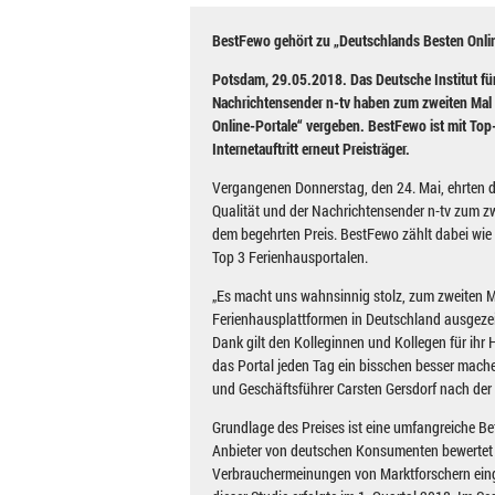
BestFewo gehört zu „Deutschlands Besten Onli
Potsdam, 29.05.2018.
Das Deutsche Institut fü
Nachrichtensender n-tv haben zum zweiten Mal 
Online-Portale“ vergeben. BestFewo ist mit To
Internetauftritt erneut Preisträger.
Vergangenen Donnerstag, den 24. Mai, ehrten da
Qualität und der Nachrichtensender n-tv zum zw
dem begehrten Preis. BestFewo zählt dabei wie
Top 3 Ferienhausportalen.
„Es macht uns wahnsinnig stolz, zum zweiten Ma
Ferienhausplattformen in Deutschland ausgezei
Dank gilt den Kolleginnen und Kollegen für ihr
das Portal jeden Tag ein bisschen besser mache
und Geschäftsführer Carsten Gersdorf nach der 
Grundlage des Preises ist eine umfangreiche B
Anbieter von deutschen Konsumenten bewertet
Verbrauchermeinungen von Marktforschern ein