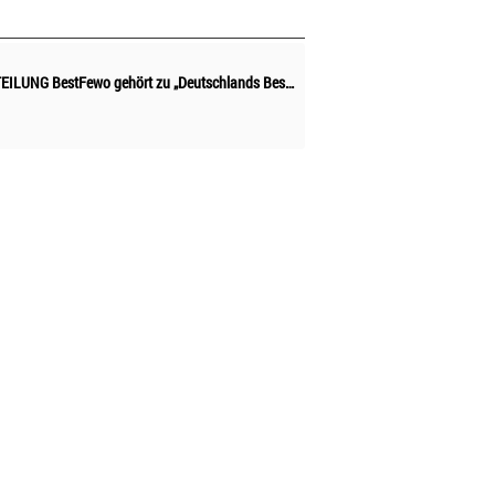
PRESSEMITTEILUNG BestFewo gehört zu „Deutschlands Besten Online-Portalen 2018“