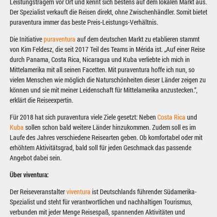
Leistungsträgern vor Ort und kennt sich bestens auf dem lokalen Markt aus.
Der Spezialist verkauft die Reisen direkt, ohne Zwischenhändler. Somit bietet
puraventura immer das beste Preis-Leistungs-Verhältnis.
Die Initiative
puraventura
auf dem deutschen Markt zu etablieren stammt
von Kim Feldesz, die seit 2017 Teil des Teams in Mérida ist. „Auf einer Reise
durch Panama, Costa Rica, Nicaragua und Kuba verliebte ich mich in
Mittelamerika mit all seinen Facetten. Mit puraventura hoffe ich nun, so
vielen Menschen wie möglich die Naturschönheiten dieser Länder zeigen zu
können und sie mit meiner Leidenschaft für Mittelamerika anzustecken.“,
erklärt die Reiseexpertin.
Für 2018 hat sich puraventura viele Ziele gesetzt: Neben
Costa Rica
und
Kuba
sollen schon bald weitere Länder hinzukommen. Zudem soll es im
Laufe des Jahres verschiedene Reisearten geben. Ob komfortabel oder mit
erhöhtem Aktivitätsgrad, bald soll für jeden Geschmack das passende
Angebot dabei sein.
Über viventura:
Der Reiseveranstalter
viventura
ist Deutschlands führender Südamerika-
Spezialist und steht für verantwortlichen und nachhaltigen Tourismus,
verbunden mit jeder Menge Reisespaß, spannenden Aktivitäten und